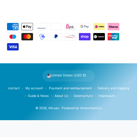
P
a
y
m
e
n
t
United States (USD $)
m
e
contact
My account
Payment and reimbursement
Delivery and shipping
t
Guide & News
About Us
Datenschutz
Impressum
h
© 2026,
Altruan
.
Powered by
4merchants.io
o
d
s