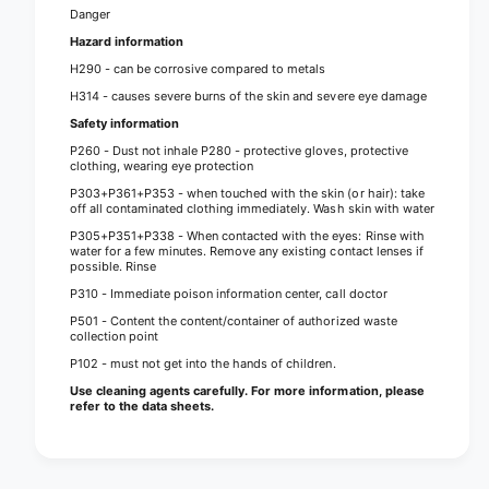
(
e
Danger
7
(
Hazard information
5
7
0
H290 - can be corrosive compared to metals
5
g
0
H314 - causes severe burns of the skin and severe eye damage
)
g
Safety information
)
P260 - Dust not inhale P280 - protective gloves, protective
clothing, wearing eye protection
P303+P361+P353 - when touched with the skin (or hair): take
off all contaminated clothing immediately. Wash skin with water
P305+P351+P338 - When contacted with the eyes: Rinse with
water for a few minutes. Remove any existing contact lenses if
possible. Rinse
P310 - Immediate poison information center, call doctor
P501 - Content the content/container of authorized waste
collection point
P102 - must not get into the hands of children.
Use cleaning agents carefully. For more information, please
refer to the data sheets.