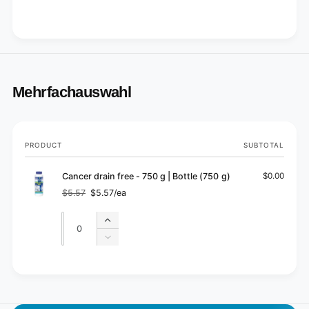
Mehrfachauswahl
Your
PRODUCT
SUBTOTAL
cart
Cancer drain free - 750 g | Bottle (750 g)
$0.00
$5.57
$5.57/ea
Regular
Sale
price
price
Quantity
Quantity
Increase
quantity
Decrease
for
quantity
Default
for
L
Title
Default
o
Title
a