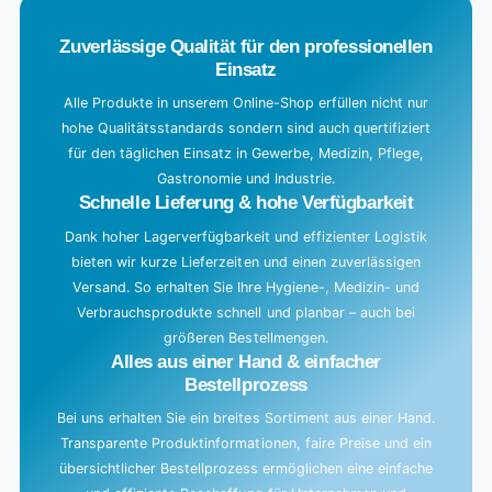
d
Zuverlässige Qualität für den professionellen
i
Einsatz
n
g
Alle Produkte in unserem Online-Shop erfüllen nicht nur
hohe Qualitätsstandards sondern sind auch quertifiziert
.
für den täglichen Einsatz in Gewerbe, Medizin, Pflege,
.
Gastronomie und Industrie.
.
Schnelle Lieferung & hohe Verfügbarkeit
Dank hoher Lagerverfügbarkeit und effizienter Logistik
bieten wir kurze Lieferzeiten und einen zuverlässigen
Versand. So erhalten Sie Ihre Hygiene-, Medizin- und
Verbrauchsprodukte schnell und planbar – auch bei
größeren Bestellmengen.
Alles aus einer Hand & einfacher
Bestellprozess
Bei uns erhalten Sie ein breites Sortiment aus einer Hand.
Transparente Produktinformationen, faire Preise und ein
übersichtlicher Bestellprozess ermöglichen eine einfache