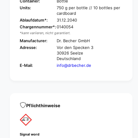
n
Container:
Bottle
e
c
Units:
750 g per bottle // 10 bottles per
r
e
cardboard
d
r
Ablaufdatum*:
31.12.2040
r
d
Chargennummer*:
0140054
a
r
*kann variieren, nicht garantiert.
i
a
n
Manufacturer:
Dr. Becher GmbH
i
f
n
Adresse:
Vor den Specken 3
r
f
30926 Seelze
e
r
Deutschland
e
e
E-Mail:
info@drbecher.de
-
e
7
-
5
7
0
5
g
0
|
g
B
Pflichthinweise
|
o
B
t
o
t
t
l
t
e
Signal word
l