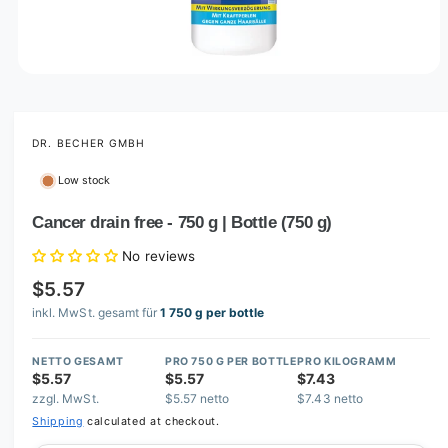
O
p
e
n
m
DR. BECHER GMBH
e
d
Low stock
i
a
1
Cancer drain free - 750 g | Bottle (750 g)
i
n
No reviews
m
o
$5.57
d
a
inkl. MwSt. gesamt für
1 750 g per bottle
l
NETTO GESAMT
PRO 750 G PER BOTTLE
PRO KILOGRAMM
$5.57
$5.57
$7.43
zzgl. MwSt.
$5.57 netto
$7.43 netto
Shipping
calculated at checkout.