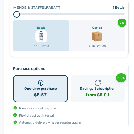
MENGE & STAFFELRABATT
1 Bottle
2%
Bottle
Carton
ab 1 Bottle
= 10 Bottles
Purchase options
−10%
One-time purchase
Savings Subscription
$5.57
from $5.01
Pause or cancel anytime
Flexibly adjust interval
Automatic delivery – never reorder again