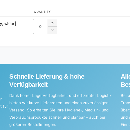
QUANTITY
Quantity
Quantity
y, white |
Increase
quantity
Decrease
for
quantity
Default
for
Title
Default
Title
Schnelle Lieferung & hohe
All
Verfügbarkeit
Bes
Dank hoher Lagerverfügbarkeit und effizienter Logistik
Bei u
r
bieten wir kurze Lieferzeiten und einen zuverlässigen
Tran
t für
Versand. So erhalten Sie Ihre Hygiene-, Medizin- und
über
Verbrauchsprodukte schnell und planbar – auch bei
und 
größeren Bestellmengen.
Einr