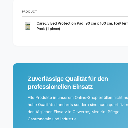
PRODUCT
Your
CareLiv Bed Protection Pad, 90 cm x 100 cm, Foil/Terr
cart
Pack (1 piece)
L
o
a
d
i
Zuverlässige Qualität für den
n
g
professionellen Einsatz
.
Alle Produkte in unserem Online-Shop erfüllen nicht nu
.
hohe Qualitätsstandards sondern sind auch quertifizier
.
den täglichen Einsatz in Gewerbe, Medizin, Pflege,
Gastronomie und Industrie.