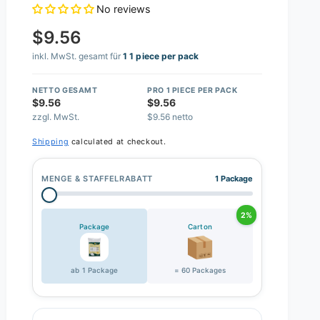
No reviews
$9.56
inkl. MwSt. gesamt für
1 1 piece per pack
NETTO GESAMT
PRO 1 PIECE PER PACK
$9.56
$9.56
zzgl. MwSt.
$9.56 netto
Shipping
calculated at checkout.
MENGE & STAFFELRABATT
1 Package
2%
Package
Carton
ab 1 Package
= 60 Packages