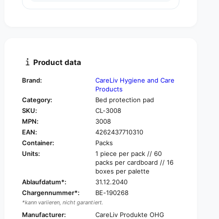
u
n
a
t
n
i
t
t
i
y
t
f
y
Product data
o
f
r
o
Brand:
CareLiv Hygiene and Care
C
r
Products
a
C
Category:
Bed protection pad
r
a
SKU:
CL-3008
e
r
L
MPN:
3008
e
i
EAN:
4262437710310
L
v
i
Container:
Packs
B
v
Units:
1 piece per pack // 60
e
B
packs per cardboard // 16
d
e
boxes per palette
P
d
Ablaufdatum*:
31.12.2040
r
P
Chargennummer*:
BE-190268
o
r
*kann variieren, nicht garantiert.
t
o
e
Manufacturer:
CareLiv Produkte OHG
t