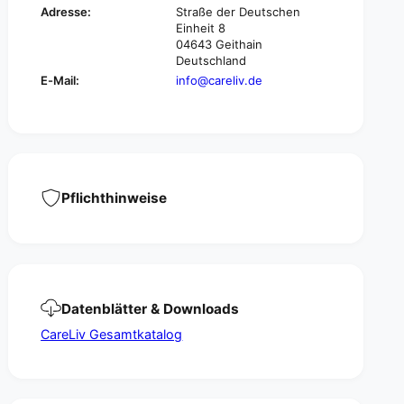
c
e
Adresse:
Straße der Deutschen
t
Einheit 8
c
i
04643 Geithain
t
o
Deutschland
i
n
o
E-Mail:
info@careliv.de
P
n
a
P
d
a
,
d
9
,
0
9
c
Pflichthinweise
0
m
c
x
m
1
x
0
1
0
0
c
0
Datenblätter & Downloads
m
c
,
CareLiv Gesamtkatalog
m
F
,
o
F
i
o
l