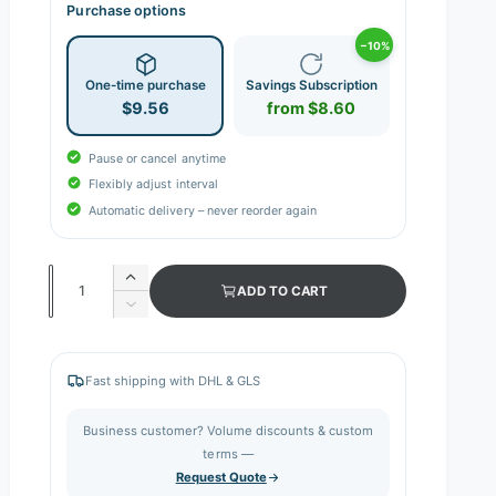
Purchase options
−10%
One-time purchase
Savings Subscription
$9.56
from $8.60
Pause or cancel anytime
Flexibly adjust interval
Automatic delivery – never reorder again
Q
I
ADD TO CART
n
u
D
c
e
a
r
c
n
e
r
Fast shipping with DHL & GLS
a
e
t
s
a
i
Business customer? Volume discounts & custom
e
s
q
terms —
t
e
u
Request Quote
q
y
a