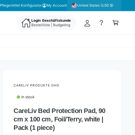
y
United States (USD $)
 unseren Newsletter für aktuelle Angebote & Aktionen
Pflegemittel Konfigurator
My Account
A
C
c
Login Geschäftskunde
a
Bestellliste | Budgeting
c
rt
o
u
nt
CARELIV PRODUKTE OHG
In stock
CareLiv Bed Protection Pad, 90
cm x 100 cm, Foil/Terry, white |
Pack (1 piece)