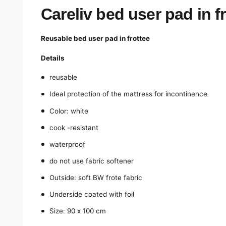
e
d
Careliv bed user pad in fr
i
a
1
Reusable bed user pad in frottee
i
n
m
Details
o
d
reusable
a
l
Ideal protection of the mattress for incontinence
Color: white
cook -resistant
waterproof
do not use fabric softener
Outside: soft BW frote fabric
Underside coated with foil
Size: 90 x 100 cm