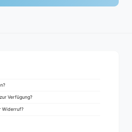
en?
zur Verfügung?
r Widerruf?