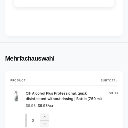
Mehrfachauswahl
Your
PRODUCT
SUBTOTAL
cart
CIF Alcohol Plus Professional, quick
$0.00
disinfectant without rinsing | Bottle (750 ml)
$9.98
$9.98/ea
Regular
Sale
price
price
Quantity
Quantity
Increase
quantity
Decrease