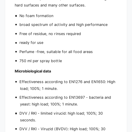
)
hard surfaces and many other surfaces.
No foam formation
broad spectrum of activity and high performance
Free of residue, no rinses required
ready for use
Perfume -free, suitable for all food areas
750 ml per spray bottle
Microbiological data
Effectiveness according to EN1276 and EN1650: High
load; 100%; 1 minute.
Effectiveness according to EN13697 - bacteria and
yeast: high load; 100%; 1 minute.
DVV / RKI - limited virucid: high load; 100%; 30
seconds.
DVV / RKI - Viruzid (BVDV): High load; 100%; 30