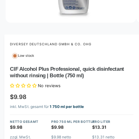
o
w
a
v
O
1
/
of
2
p
a
e
i
n
m
DIVERSEY DEUTSCHLAND GMBH & CO. OHG
l
e
d
a
Low stock
i
b
a
1
CIF Alcohol Plus Professional, quick disinfectant
l
i
without rinsing | Bottle (750 ml)
n
e
m
i
o
No reviews
d
n
a
$9.98
l
g
inkl. MwSt. gesamt für
1 750 ml per bottle
a
l
NETTO GESAMT
PRO 750 ML PER BOTTLE
PRO LITER
l
$9.98
$9.98
$13.31
e
zzgl. MwSt.
$9.98 netto
$13.31 netto