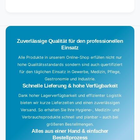
for
quantity
Default
for
L
Title
Default
o
Title
a
d
Zuverlässige Qualität für den professionellen
i
Einsatz
n
g
Alle Produkte in unserem Online-Shop erfüllen nicht nur
hohe Qualitätsstandards sondern sind auch quertifiziert
.
für den täglichen Einsatz in Gewerbe, Medizin, Pflege,
.
Gastronomie und Industrie.
.
Schnelle Lieferung & hohe Verfügbarkeit
Dank hoher Lagerverfügbarkeit und effizienter Logistik
bieten wir kurze Lieferzeiten und einen zuverlässigen
Versand. So erhalten Sie Ihre Hygiene-, Medizin- und
Verbrauchsprodukte schnell und planbar – auch bei
größeren Bestellmengen.
Alles aus einer Hand & einfacher
Bestellprozess