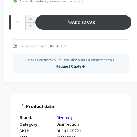
Automatic delivery – never reorder again
Q
I
ADD TO CART
u
n
D
c
a
e
r
c
n
e
r
Fast shipping with DHL & GLS
t
a
e
s
i
a
Business customer? Volume discounts & custom terms —
e
s
t
Request Quote
q
e
y
u
q
a
u
n
a
t
n
i
t
t
i
Product data
y
t
f
y
Brand:
Diversey
o
f
Category:
Disinfection
r
o
SKU:
DI-101105721
C
r