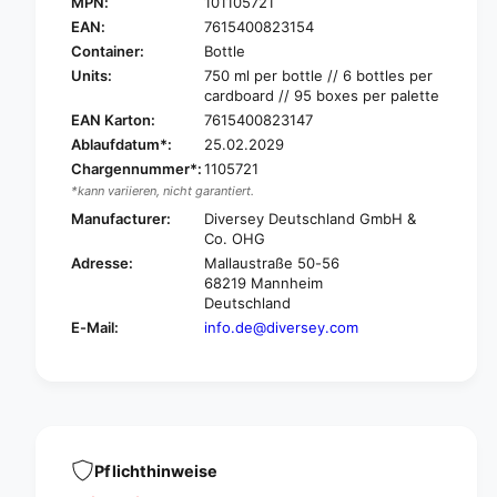
I
MPN:
101105721
C
F
I
EAN:
7615400823154
A
F
Container:
Bottle
l
A
Units:
750 ml per bottle // 6 bottles per
c
l
cardboard // 95 boxes per palette
o
c
EAN Karton:
7615400823147
h
o
Ablaufdatum*:
25.02.2029
o
h
l
Chargennummer*:
1105721
o
P
*kann variieren, nicht garantiert.
l
l
P
Manufacturer:
Diversey Deutschland GmbH &
u
l
Co. OHG
s
u
Adresse:
Mallaustraße 50-56
P
s
68219 Mannheim
r
P
Deutschland
o
r
E-Mail:
info.de@diversey.com
f
o
e
f
s
e
s
s
i
s
o
i
n
o
Pflichthinweise
a
n