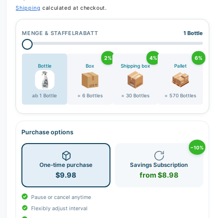
r
Shipping
calculated at checkout.
y
v
MENGE & STAFFELRABATT
1 Bottle
i
e
2%
4%
6%
w
Bottle
Box
Shipping box
Pallet
ab 1 Bottle
= 6 Bottles
= 30 Bottles
= 570 Bottles
Purchase options
−10%
One-time purchase
Savings Subscription
$9.98
from $8.98
Pause or cancel anytime
Flexibly adjust interval