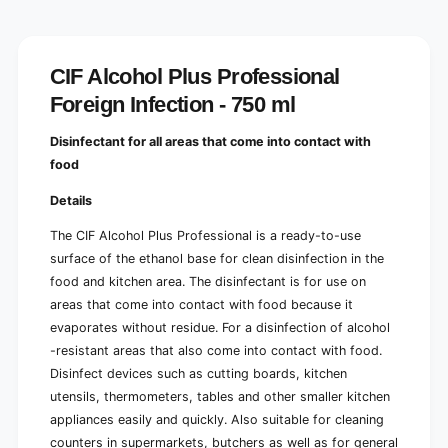
h
u
o
t
u
r
t
CIF Alcohol Plus Professional
i
r
n
i
Foreign Infection - 750 ml
s
n
i
s
Disinfectant for all areas that come into contact with
n
i
food
g
n
|
g
Details
B
|
o
B
The CIF Alcohol Plus Professional is a ready-to-use
t
o
surface of the ethanol base for clean disinfection in the
t
t
l
food and kitchen area. The disinfectant is for use on
t
e
areas that come into contact with food because it
l
(
e
evaporates without residue. For a disinfection of alcohol
7
(
-resistant areas that also come into contact with food.
5
7
Disinfect devices such as cutting boards, kitchen
0
5
m
utensils, thermometers, tables and other smaller kitchen
0
l
m
appliances easily and quickly. Also suitable for cleaning
)
l
counters in supermarkets, butchers as well as for general