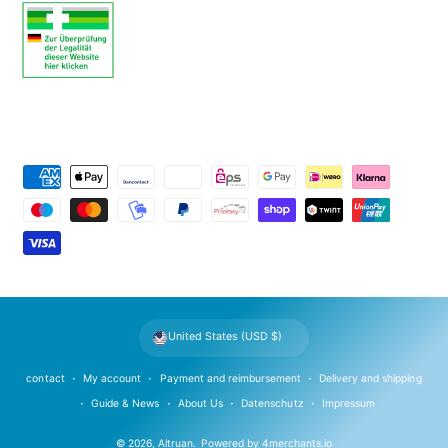
P
a
y
m
e
n
t
United States (USD $)
m
e
contact
My account
Payment and reimbursement
Delivery and shipping
t
Guide & News
About Us
Datenschutz
Impressum
h
© 2026,
Altruan
.
Powered by
4merchants.io