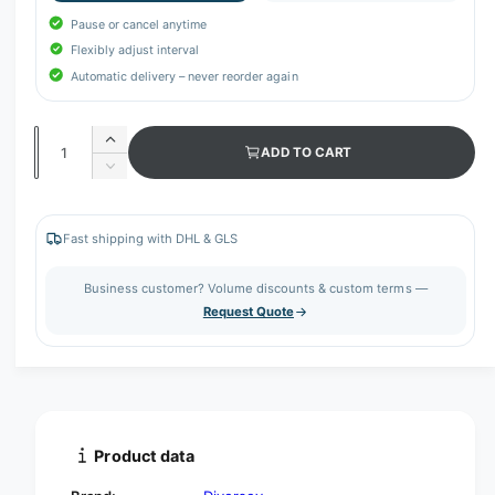
Pause or cancel anytime
Flexibly adjust interval
Automatic delivery – never reorder again
Q
I
ADD TO CART
u
n
D
c
a
e
r
c
n
e
r
Fast shipping with DHL & GLS
t
a
e
s
i
a
Business customer? Volume discounts & custom terms —
e
s
t
Request Quote
q
e
y
u
q
a
u
n
a
t
n
i
t
t
i
Product data
y
t
f
y