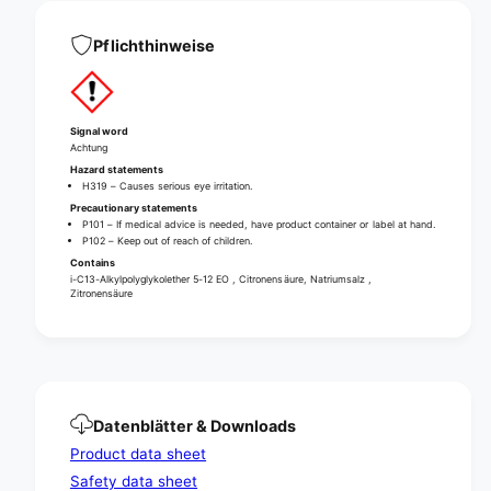
i
i
n
g
i
Pflichthinweise
e
g
r
e
2
r
i
2
Signal word
n
i
Achtung
1
n
Hazard statements
H319 – Causes serious eye irritation.
1
Precautionary statements
P101 – If medical advice is needed, have product container or label at hand.
P102 – Keep out of reach of children.
Contains
i-C13-Alkylpolyglykolether 5-12 EO , Citronensäure, Natriumsalz ,
Zitronensäure
Datenblätter & Downloads
Product data sheet
Safety data sheet