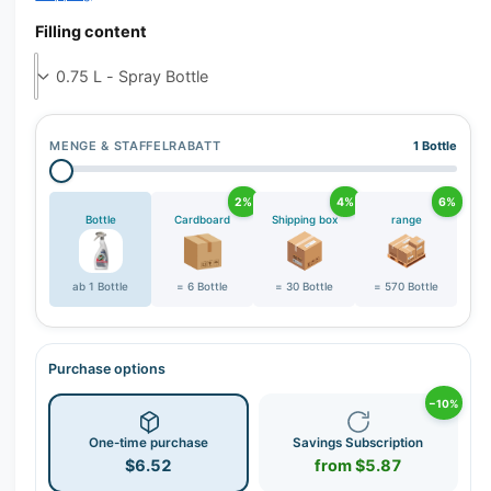
r
y
Filling content
v
i
e
w
MENGE & STAFFELRABATT
1 Bottle
2%
4%
6%
Bottle
Cardboard
Shipping box
range
ab 1 Bottle
= 6 Bottle
= 30 Bottle
= 570 Bottle
Purchase options
−10%
One-time purchase
Savings Subscription
$6.52
from $5.87