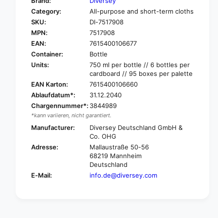
Brand:
Diversey
o
f
Category:
All-purpose and short-term cloths
r
o
SKU:
DI-7517908
C
r
I
MPN:
7517908
C
F
I
EAN:
7615400106677
P
F
Container:
Bottle
r
P
Units:
750 ml per bottle // 6 bottles per
o
r
cardboard // 95 boxes per palette
f
o
EAN Karton:
7615400106660
e
f
Ablaufdatum*:
31.12.2040
s
e
s
Chargennummer*:
3844989
s
i
*kann variieren, nicht garantiert.
s
o
i
Manufacturer:
Diversey Deutschland GmbH &
n
o
Co. OHG
a
n
Adresse:
Mallaustraße 50-56
l
a
68219 Mannheim
B
l
Deutschland
a
B
E-Mail:
info.de@diversey.com
d
a
r
d
e
r
i
e
n