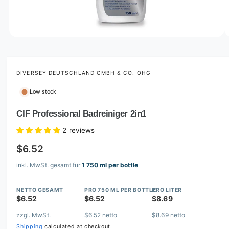
o
w
a
v
O
1
/
of
3
p
a
e
i
n
m
DIVERSEY DEUTSCHLAND GMBH & CO. OHG
l
e
d
a
Low stock
i
b
a
1
CIF Professional Badreiniger 2in1
l
i
n
e
2 reviews
m
i
o
$6.52
d
n
a
l
inkl. MwSt. gesamt für
1 750 ml per bottle
g
a
NETTO GESAMT
PRO 750 ML PER BOTTLE
PRO LITER
l
$6.52
$6.52
$8.69
l
zzgl. MwSt.
$6.52 netto
$8.69 netto
e
Shipping
calculated at checkout.