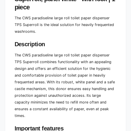
t
e
piece
p
t
a
p
The CWS paradiseline large roll toilet paper dispenser
p
a
TPS Superroll is the ideal solution for heavily frequented
e
p
r
washrooms.
e
d
r
i
Description
d
s
i
p
s
The CWS paradiseline large roll toilet paper dispenser
e
p
TPS Superroll combines functionality with an appealing
n
e
design and offers an efficient solution for the hygienic
s
n
e
and comfortable provision of toilet paper in heavily
s
r
frequented areas. With its robust, white panel and a safe
e
T
r
castle mechanism, this donor ensures easy handling and
P
T
protection against unauthorized access. Its large
S
P
capacity minimizes the need to refill more often and
S
S
u
ensures a constant availability of paper, even at peak
S
p
u
times.
e
p
r
e
Important features
r