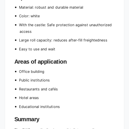
r
o
r
Material: robust and durable material
l
o
l
Color: white
l
,
l
With the castle: Safe protection against unauthorized
p
,
access
a
p
n
a
Large roll capacity: reduces after-fill freightedness
e
n
l
Easy to use and wait
e
w
l
h
Areas of application
w
i
h
t
Office building
i
e
t
Public institutions
-
e
w
-
Restaurants and cafés
i
w
Hotel areas
t
i
h
t
Educational institutions
l
h
o
l
Summary
c
o
k
c