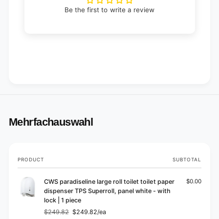
Be the first to write a review
Mehrfachauswahl
Your
PRODUCT
SUBTOTAL
cart
CWS paradiseline large roll toilet toilet paper
$0.00
dispenser TPS Superroll, panel white - with
lock | 1 piece
$249.82
$249.82/ea
Regular
Sale