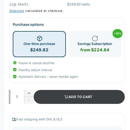
r
zzgl. MwSt.
$249.82 netto
y
Shipping
calculated at checkout.
v
i
Purchase options
e
−10%
w
One-time purchase
Savings Subscription
$249.82
from $224.84
Pause or cancel anytime
Flexibly adjust interval
Automatic delivery – never reorder again
Q
I
ADD TO CART
u
n
D
c
a
e
r
c
n
e
r
Fast shipping with DHL & GLS
t
a
e
s
i