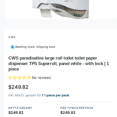
o
w
a
v
O
1
/
of
3
p
a
e
i
n
m
CWS
l
e
d
a
Awaiting stock, shipping soon
i
b
a
1
CWS paradiseline large roll toilet toilet paper
l
i
dispenser TPS Superroll, panel white - with lock | 1
n
e
m
piece
i
o
d
No reviews
n
a
l
g
$249.82
a
inkl. MwSt. gesamt für
1 1 piece per pack
l
l
NETTO GESAMT
PRO 1 PIECE PER PACK
e
$249.82
$249.82