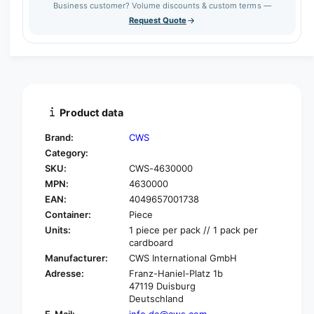
a
Business customer? Volume discounts & custom terms —
e
s
t
Request Quote
q
e
y
u
q
a
u
n
a
t
n
i
t
t
i
Product data
y
t
f
y
Brand:
CWS
o
f
Category:
r
o
SKU:
CWS-4630000
C
r
W
MPN:
4630000
C
S
W
EAN:
4049657001738
p
S
Container:
Piece
a
p
Units:
1 piece per pack // 1 pack per
r
a
cardboard
a
r
Manufacturer:
CWS International GmbH
d
a
Adresse:
Franz-Haniel-Platz 1b
i
d
47119 Duisburg
s
i
Deutschland
e
s