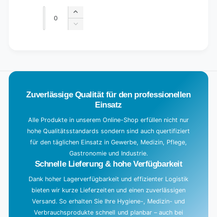
price
price
Quantity
Quantity
Increase
quantity
Decrease
for
quantity
Default
for
L
Title
Default
o
Title
a
d
Zuverlässige Qualität für den professionellen
i
Einsatz
n
g
Alle Produkte in unserem Online-Shop erfüllen nicht nur
hohe Qualitätsstandards sondern sind auch quertifiziert
.
für den täglichen Einsatz in Gewerbe, Medizin, Pflege,
.
Gastronomie und Industrie.
.
Schnelle Lieferung & hohe Verfügbarkeit
Dank hoher Lagerverfügbarkeit und effizienter Logistik
bieten wir kurze Lieferzeiten und einen zuverlässigen
Versand. So erhalten Sie Ihre Hygiene-, Medizin- und
Verbrauchsprodukte schnell und planbar – auch bei