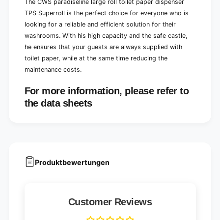
The CWS paradiseline large roll toilet paper dispenser
|
k
1
TPS Superroll is the perfect choice for everyone who is
|
p
looking for a reliable and efficient solution for their
1
i
p
washrooms. With his high capacity and the safe castle,
e
i
he ensures that your guests are always supplied with
c
e
toilet paper, while at the same time reducing the
e
c
maintenance costs.
e
For more information, please refer to
the data sheets
Produktbewertungen
Customer Reviews