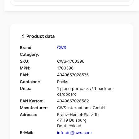
y
u
q
a
u
n
a
t
n
i
t
t
i
Product data
y
t
f
y
Brand:
CWS
o
f
Category:
r
o
SKU:
CWS-1700396
C
r
W
MPN:
1700396
C
S
W
EAN:
4049657028575
P
S
Container:
Packs
u
P
Units:
1 piece per pack // 1 pack per
r
u
cardboard
e
r
EAN Karton:
4049657028582
l
e
Manufacturer:
CWS International GmbH
i
l
n
Adresse:
Franz-Haniel-Platz 1b
i
47119 Duisburg
e
n
Deutschland
P
e
a
E-Mail:
info.de@cws.com
P
p