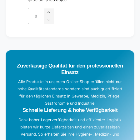
Regular
Sale
price
price
Quantity
Quantity
Increase
quantity
Decrease
for
quantity
Default
for
L
Title
Default
o
Title
a
d
Zuverlässige Qualität für den professionellen
i
Einsatz
n
g
Alle Produkte in unserem Online-Shop erfüllen nicht nur
hohe Qualitätsstandards sondern sind auch quertifiziert
.
für den täglichen Einsatz in Gewerbe, Medizin, Pflege,
.
Gastronomie und Industrie.
.
Schnelle Lieferung & hohe Verfügbarkeit
Dank hoher Lagerverfügbarkeit und effizienter Logistik
bieten wir kurze Lieferzeiten und einen zuverlässigen
Versand. So erhalten Sie Ihre Hygiene-, Medizin- und