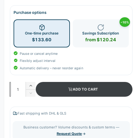
r
y
Purchase options
v
−10%
i
e
One-time purchase
Savings Subscription
w
$133.60
from $120.24
Pause or cancel anytime
Flexibly adjust interval
Automatic delivery – never reorder again
Q
I
ADD TO CART
u
n
D
c
a
e
r
c
n
e
r
Fast shipping with DHL & GLS
t
a
e
s
i
a
Business customer? Volume discounts & custom terms —
e
s
t
Request Quote
q
e