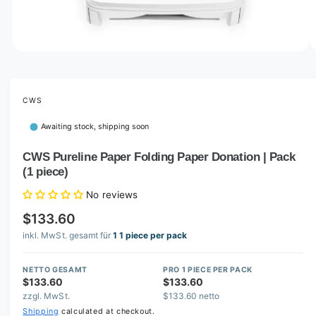
o
w
a
v
O
1
/
of
3
p
a
e
i
n
m
CWS
l
e
d
a
Awaiting stock, shipping soon
i
b
a
1
CWS Pureline Paper Folding Paper Donation | Pack
l
i
(1 piece)
n
e
m
i
o
No reviews
d
n
a
$133.60
l
g
inkl. MwSt. gesamt für
1 1 piece per pack
a
l
NETTO GESAMT
PRO 1 PIECE PER PACK
$133.60
$133.60
l
zzgl. MwSt.
$133.60 netto
e
Shipping
calculated at checkout.