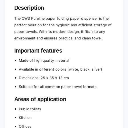
P
|
a
Description
P
c
a
k
The CWS Pureline paper folding paper dispenser is the
c
(
k
perfect solution for the hygienic and efficient storage of
1
(
paper towels. With its modern design, it fits into any
p
1
environment and ensures practical and clean towel.
i
p
e
i
Important features
c
e
e
c
Made of high quality material
)
e
)
Available in different colors (white, black, silver)
Dimensions: 25 x 35 x 13 cm
Suitable for all common paper towel formats
Areas of application
Public toilets
Kitchen
Offices