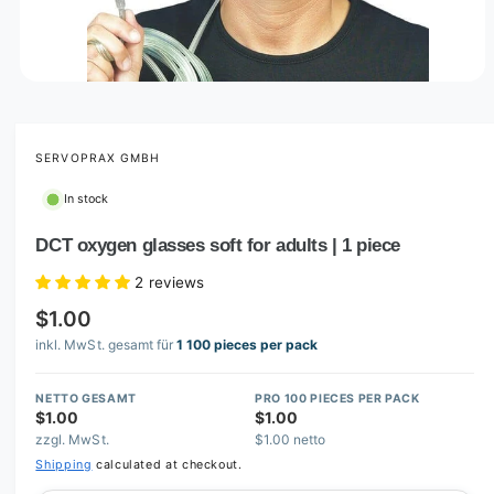
O
p
e
n
m
SERVOPRAX GMBH
e
d
In stock
i
a
1
DCT oxygen glasses soft for adults | 1 piece
i
n
2 reviews
m
o
$1.00
d
a
inkl. MwSt. gesamt für
1 100 pieces per pack
l
NETTO GESAMT
PRO 100 PIECES PER PACK
$1.00
$1.00
zzgl. MwSt.
$1.00 netto
Shipping
calculated at checkout.