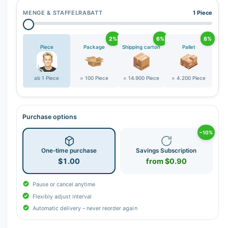
MENGE & STAFFELRABATT
1 Piece
2%
6%
8%
Piece
Package
Shipping carton
Pallet
ab 1 Piece
= 100 Piece
= 14.900 Piece
= 4.200 Piece
Purchase options
−10%
One-time purchase
Savings Subscription
$1.00
from $0.90
Pause or cancel anytime
Flexibly adjust interval
Automatic delivery – never reorder again