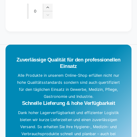
price
price
Quantity
Quantity
Increase
quantity
Decrease
for
quantity
Default
for
L
Title
Default
o
Title
a
d
Zuverlässige Qualität für den professionellen
i
Einsatz
n
g
Alle Produkte in unserem Online-Shop erfüllen nicht nur
hohe Qualitätsstandards sondern sind auch quertifiziert
.
für den täglichen Einsatz in Gewerbe, Medizin, Pflege,
.
Gastronomie und Industrie.
.
Schnelle Lieferung & hohe Verfügbarkeit
Dank hoher Lagerverfügbarkeit und effizienter Logistik
bieten wir kurze Lieferzeiten und einen zuverlässigen
Versand. So erhalten Sie Ihre Hygiene-, Medizin- und
Verbrauchsprodukte schnell und planbar – auch bei