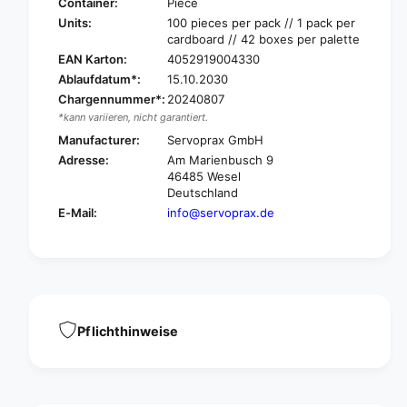
T
Container:
Piece
x
o
Units:
100 pieces per pack // 1 pack per
y
x
cardboard // 42 boxes per palette
g
y
EAN Karton:
4052919004330
e
g
Ablaufdatum*:
15.10.2030
n
e
g
Chargennummer*:
20240807
n
l
*kann variieren, nicht garantiert.
g
a
l
Manufacturer:
Servoprax GmbH
s
a
Adresse:
Am Marienbusch 9
s
s
46485 Wesel
e
s
Deutschland
s
e
E-Mail:
info@servoprax.de
s
s
o
s
f
o
t
f
f
t
o
f
r
o
Pflichthinweise
a
r
d
a
u
d
l
u