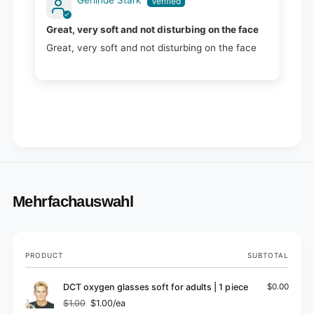
Gerlinde Stark
Great, very soft and not disturbing on the face
Great, very soft and not disturbing on the face
Mehrfachauswahl
Your
PRODUCT
SUBTOTAL
cart
DCT oxygen glasses soft for adults | 1 piece
$0.00
$1.00
$1.00/ea
Regular
Sale