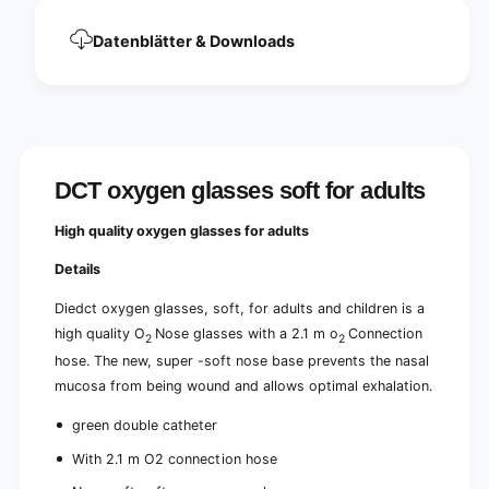
t
l
s
t
Datenblätter & Downloads
|
s
1
|
p
1
i
p
e
i
c
e
e
c
DCT oxygen glasses soft for adults
e
High quality oxygen glasses for adults
Details
Diedct oxygen glasses, soft, for adults and children is a
high quality O
Nose glasses with a 2.1 m o
Connection
2
2
hose. The new, super -soft nose base prevents the nasal
mucosa from being wound and allows optimal exhalation.
green double catheter
With 2.1 m O2 connection hose