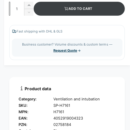
Q
I
ADD TO CART
u
n
D
c
a
e
r
c
n
e
r
Fast shipping with DHL & GLS
t
a
e
s
i
a
Business customer? Volume discounts & custom terms —
e
s
t
Request Quote
q
e
y
u
q
a
u
n
a
t
n
i
t
t
i
Product data
y
t
f
y
Category:
Ventilation and intubation
o
f
SKU:
SP-H7161
r
o
MPN:
H7161
D
r
C
EAN:
4052919004323
D
T
C
PZN:
02758184
o