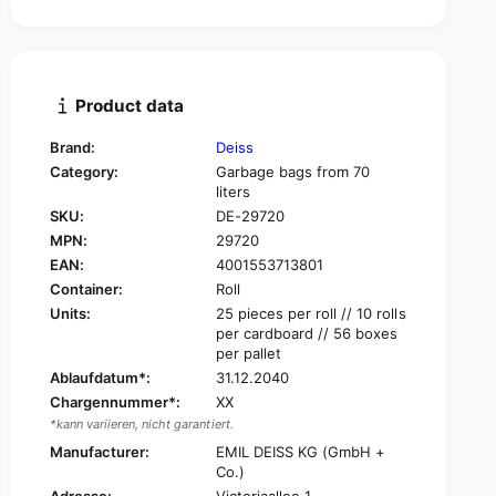
t
n
i
t
t
i
y
t
f
y
Product data
o
f
r
o
Brand:
Deiss
D
r
Category:
Garbage bags from 70
e
D
liters
i
e
SKU:
DE-29720
s
i
s
MPN:
29720
s
2
EAN:
4001553713801
s
9
2
Container:
Roll
7
9
Units:
25 pieces per roll // 10 rolls
2
7
per cardboard // 56 boxes
0
2
per pallet
-
0
Ablaufdatum*:
31.12.2040
5
-
Chargennummer*:
XX
7
5
*kann variieren, nicht garantiert.
5
7
x
Manufacturer:
EMIL DEISS KG (GmbH +
5
1
Co.)
x
0
Adresse:
Victoriaallee 1