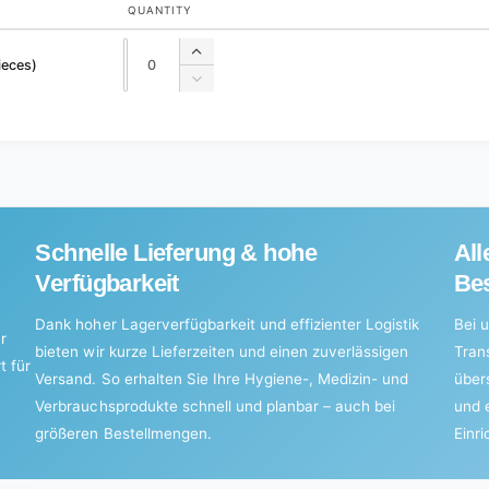
QUANTITY
Quantity
Quantity
Increase
ieces)
quantity
Decrease
for
quantity
Default
for
Title
Default
Title
Schnelle Lieferung & hohe
All
Verfügbarkeit
Bes
Dank hoher Lagerverfügbarkeit und effizienter Logistik
Bei u
r
bieten wir kurze Lieferzeiten und einen zuverlässigen
Tran
t für
Versand. So erhalten Sie Ihre Hygiene-, Medizin- und
über
Verbrauchsprodukte schnell und planbar – auch bei
und 
größeren Bestellmengen.
Einr