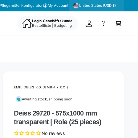
y
United States (USD $)
Pflegemittel Konfigurator
My Account
A
C
c
Login Geschäftskunde
a
Bestellliste | Budgeting
c
rt
o
u
nt
EMIL DEISS KG (GMBH + CO.)
Awaiting stock, shipping soon
Deiss 29720 - 575x1000 mm
transparent | Role (25 pieces)
No reviews