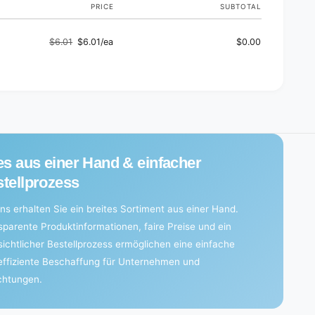
PRICE
SUBTOTAL
$6.01
$6.01/ea
$0.00
Regular
Sale
price
price
es aus einer Hand & einfacher
tellprozess
ns erhalten Sie ein breites Sortiment aus einer Hand.
sparente Produktinformationen, faire Preise und ein
sichtlicher Bestellprozess ermöglichen eine einfache
effiziente Beschaffung für Unternehmen und
ichtungen.