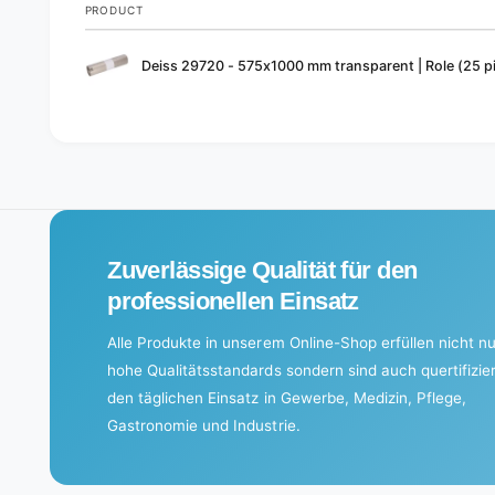
PRODUCT
Your
Deiss 29720 - 575x1000 mm transparent | Role (25 p
cart
L
o
a
d
i
Zuverlässige Qualität für den
n
g
professionellen Einsatz
.
Alle Produkte in unserem Online-Shop erfüllen nicht nu
.
hohe Qualitätsstandards sondern sind auch quertifizier
.
den täglichen Einsatz in Gewerbe, Medizin, Pflege,
Gastronomie und Industrie.