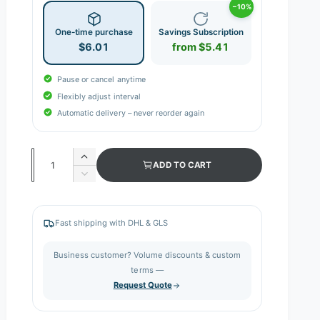
−10%
One-time purchase
Savings Subscription
$6.01
from $5.41
Pause or cancel anytime
Flexibly adjust interval
Automatic delivery – never reorder again
Q
I
ADD TO CART
n
u
D
c
e
a
r
c
n
e
r
Fast shipping with DHL & GLS
a
e
t
s
a
i
Business customer? Volume discounts & custom
e
s
q
terms —
t
e
u
Request Quote
q
y
a
u
n
a