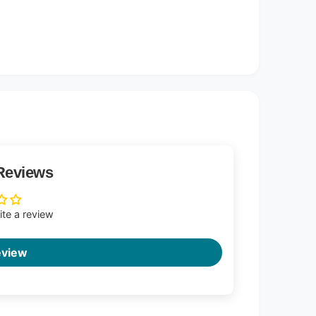
Reviews
rite a review
eview