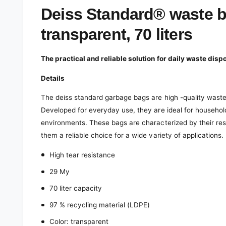
e
d
Deiss Standard® waste b
i
a
transparent, 70 liters
1
i
n
m
The practical and reliable solution for daily waste disp
o
d
a
Details
l
The deiss standard garbage bags are high -quality waste 
Developed for everyday use, they are ideal for househol
environments. These bags are characterized by their res
them a reliable choice for a wide variety of applications.
High tear resistance
29 My
70 liter capacity
97 % recycling material (LDPE)
Color: transparent