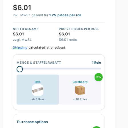
$6.01
inkl. MwSt. gesamt für
1 25 pieces per roll
NETTO GESAMT
PRO 25 PIECES PER ROLL
$6.01
$6.01
zzgl. MwSt.
$6.01 netto
Shipping
calculated at checkout.
MENGE & STAFFELRABATT
1 Role
2%
Role
Cardboard
ab 1 Role
= 10 Roles
Purchase options