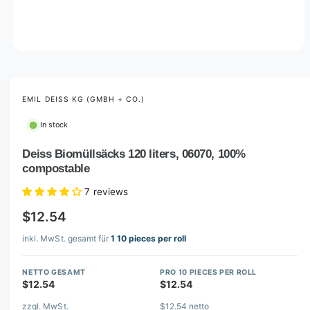
O
p
e
n
m
EMIL DEISS KG (GMBH + CO.)
e
d
In stock
i
a
1
Deiss Biomüllsäcks 120 liters, 06070, 100%
i
compostable
n
m
o
7 reviews
d
a
$12.54
l
inkl. MwSt. gesamt für
1 10 pieces per roll
NETTO GESAMT
PRO 10 PIECES PER ROLL
$12.54
$12.54
zzgl. MwSt.
$12.54 netto