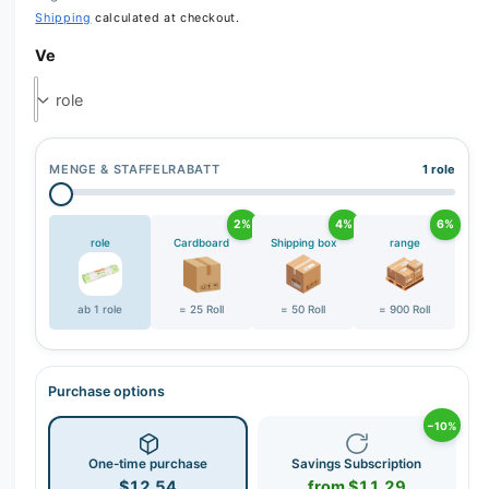
Shipping
calculated at checkout.
Ve
MENGE & STAFFELRABATT
1 role
2%
4%
6%
role
Cardboard
Shipping box
range
ab 1 role
= 25 Roll
= 50 Roll
= 900 Roll
Purchase options
−10%
One-time purchase
Savings Subscription
$12.54
from $11.29