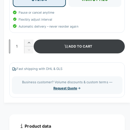
Pause or cancel anytime
Flexibly adjust interval
Automatic delivery – never reorder again
Q
I
ADD TO CART
u
n
D
c
a
e
r
c
n
e
r
Fast shipping with DHL & GLS
t
a
e
s
i
a
Business customer? Volume discounts & custom terms —
e
s
t
Request Quote
q
e
y
u
q
a
u
n
a
t
n
i
t
t
i
Product data
y
t