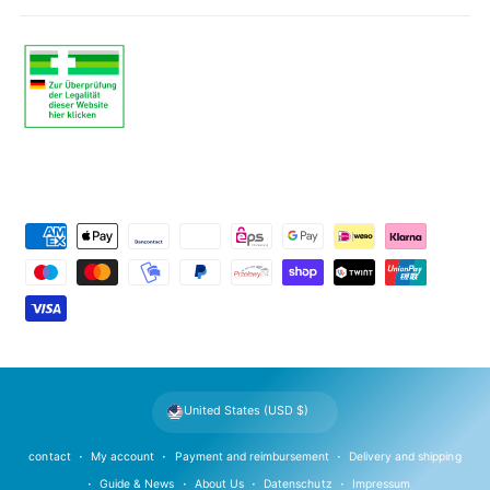
P
a
y
m
e
n
t
United States (USD $)
m
e
contact
My account
Payment and reimbursement
Delivery and shipping
t
Guide & News
About Us
Datenschutz
Impressum