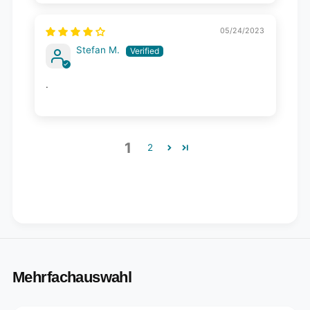
05/24/2023
Stefan M.
.
1
2
Mehrfachauswahl