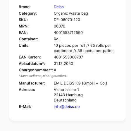
f
y
Brand:
Deiss
o
f
Category:
Organic waste bag
r
o
SKU:
DE-06070-120
D
r
e
MPN:
06070
D
i
e
EAN:
4001553712590
s
i
Container:
Roll
s
s
Units:
10 pieces per roll // 25 rolls per
B
s
cardboard // 36 boxes per pallet
i
B
EAN Karton:
4001553060707
o
i
Ablaufdatum*:
31.12.2040
m
o
ü
Chargennummer*:
X
m
l
*kann variieren, nicht garantiert.
ü
l
l
Manufacturer:
EMIL DEISS KG (GmbH + Co.)
s
l
Adresse:
Victoriaallee 1
ä
s
22143 Hamburg
c
ä
Deutschland
k
c
E-Mail:
info@deiss.de
s
k
1
s
2
1
0
2