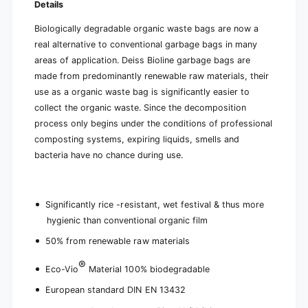
Details
a
t
b
a
Biologically degradable organic waste bags are now a
l
b
e
real alternative to conventional garbage bags in many
l
areas of application. Deiss Bioline garbage bags are
e
made from predominantly renewable raw materials, their
use as a organic waste bag is significantly easier to
collect the organic waste. Since the decomposition
process only begins under the conditions of professional
composting systems, expiring liquids, smells and
bacteria have no chance during use.
Significantly rice -resistant, wet festival & thus more
hygienic than conventional organic film
50% from renewable raw materials
®
Eco-Vio
Material 100% biodegradable
European standard DIN EN 13432