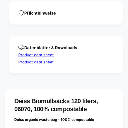
l
0
i
l
t
i
Pflichthinweise
e
t
r
e
s
r
,
s
0
,
6
0
Datenblätter & Downloads
0
6
7
Product data sheet
0
0
7
Product data sheet
,
0
1
,
0
1
0
0
%
0
c
%
o
c
Deiss Biomüllsäcks 120 liters,
m
o
06070, 100% compostable
p
m
o
p
s
Deiss organic waste bag - 100% compostable
o
t
s