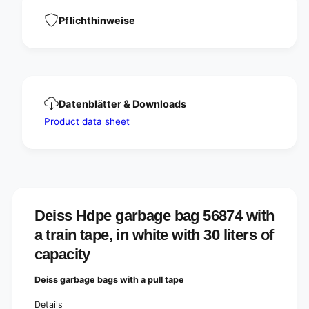
0
3
l
0
Pflichthinweise
i
l
t
i
e
t
r
e
s
r
w
s
Datenblätter & Downloads
i
w
t
Product data sheet
i
h
t
a
h
t
a
r
t
a
r
i
a
n
Deiss Hdpe garbage bag 56874 with
i
b
n
a train tape, in white with 30 liters of
a
b
n
capacity
a
d
n
Deiss garbage bags with a pull tape
d
Details