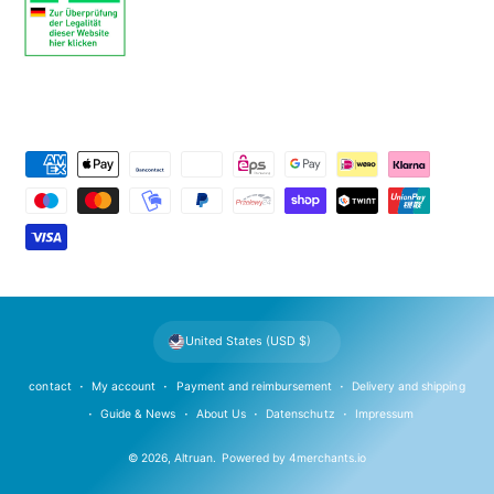
P
a
y
m
e
n
t
United States (USD $)
m
e
contact
My account
Payment and reimbursement
Delivery and shipping
t
Guide & News
About Us
Datenschutz
Impressum
h
© 2026,
Altruan
.
Powered by
4merchants.io
o