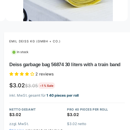
o
w
a
v
O
2
/
of
2
p
a
e
i
n
m
EMIL DEISS KG (GMBH + CO.)
l
e
d
a
In stock
i
b
a
2
Deiss garbage bag 56874 30 liters with a train band
l
i
n
e
2 reviews
m
i
o
d
$3.02
$3.05
−1 % Sale
n
a
l
g
inkl. MwSt. gesamt für
1 40 pieces per roll
a
l
NETTO GESAMT
PRO 40 PIECES PER ROLL
$3.02
$3.02
l
e
zzgl. MwSt.
$3.02 netto