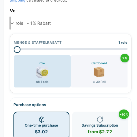
r
Shipping
calculated at checkout.
y
Ve
v
i
e
w
MENGE & STAFFELRABATT
1 role
2%
role
Cardboard
ab 1 role
= 30 Roll
Purchase options
−10%
One-time purchase
Savings Subscription
$3.02
from $2.72