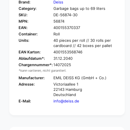
y
Brand:
Deiss
o
f
Category:
Garbage bags up to 69 liters
r
o
SKU:
DE-56874-30
D
r
e
MPN:
56874
D
i
e
EAN:
400155370337
s
i
Container:
Roll
s
s
Units:
40 pieces per roll // 30 rolls per
g
s
cardboard // 42 boxes per pallet
a
g
EAN Karton:
4001553568746
r
a
Ablaufdatum*:
31.12.2040
b
r
a
Chargennummer*:
14072025
b
g
*kann variieren, nicht garantiert.
a
e
g
Manufacturer:
EMIL DEISS KG (GmbH + Co.)
b
e
Adresse:
Victoriaallee 1
a
b
22143 Hamburg
g
a
Deutschland
5
g
E-Mail:
info@deiss.de
6
5
8
6
7
8
4
7
3
4