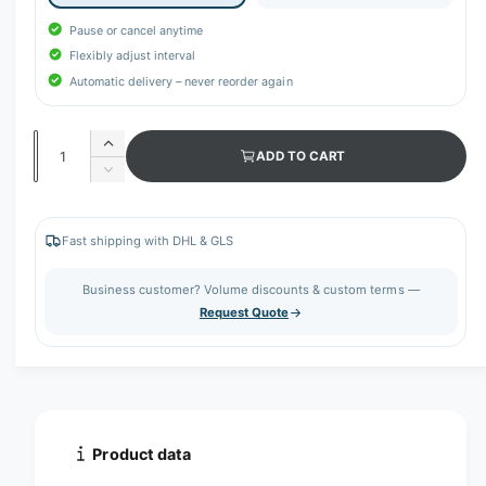
Pause or cancel anytime
Flexibly adjust interval
Automatic delivery – never reorder again
Q
I
ADD TO CART
u
n
D
c
a
e
r
c
n
e
r
Fast shipping with DHL & GLS
t
a
e
s
i
a
Business customer? Volume discounts & custom terms —
e
s
t
Request Quote
q
e
y
u
q
a
u
n
a
t
n
i
t
t
i
Product data
y
t
f