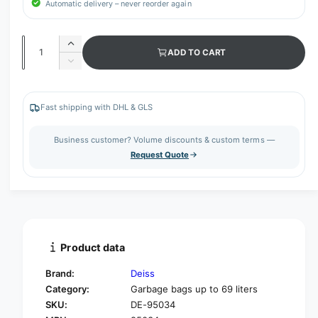
Automatic delivery – never reorder again
Q
I
ADD TO CART
u
n
D
c
a
e
r
c
n
e
r
Fast shipping with DHL & GLS
t
a
e
s
i
a
Business customer? Volume discounts & custom terms —
e
s
t
Request Quote
q
e
y
u
q
a
u
n
a
t
n
i
t
t
i
Product data
y
t
f
y
Brand:
Deiss
o
f
Category:
Garbage bags up to 69 liters
r
o
SKU:
DE-95034
D
r