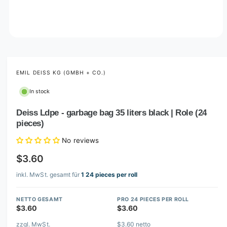
O
p
e
n
m
EMIL DEISS KG (GMBH + CO.)
e
d
In stock
i
a
1
Deiss Ldpe - garbage bag 35 liters black | Role (24
i
pieces)
n
m
o
No reviews
d
a
$3.60
l
inkl. MwSt. gesamt für
1 24 pieces per roll
NETTO GESAMT
PRO 24 PIECES PER ROLL
$3.60
$3.60
zzgl. MwSt.
$3.60 netto