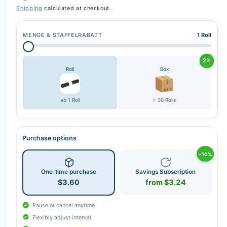
Shipping
calculated at checkout.
MENGE & STAFFELRABATT
1 Roll
2%
Roll
Box
ab 1 Roll
= 30 Rolls
Purchase options
−10%
One-time purchase
Savings Subscription
$3.60
from $3.24
Pause or cancel anytime
Flexibly adjust interval