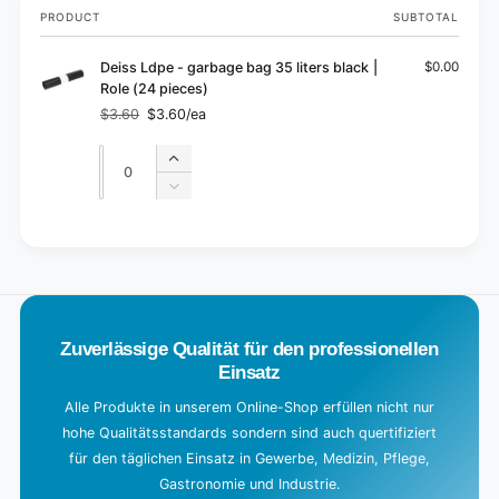
Your
PRODUCT
SUBTOTAL
cart
Deiss Ldpe - garbage bag 35 liters black |
$0.00
Role (24 pieces)
$3.60
$3.60/ea
Regular
Sale
price
price
Quantity
Quantity
Increase
quantity
Decrease
for
quantity
Default
for
L
Title
Default
o
Title
a
d
Zuverlässige Qualität für den professionellen
i
Einsatz
n
g
Alle Produkte in unserem Online-Shop erfüllen nicht nur
hohe Qualitätsstandards sondern sind auch quertifiziert
.
für den täglichen Einsatz in Gewerbe, Medizin, Pflege,
.
Gastronomie und Industrie.
.