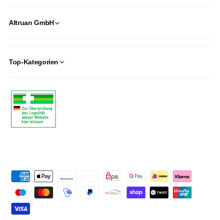
Altruan GmbH
Top-Kategorien
P
a
y
m