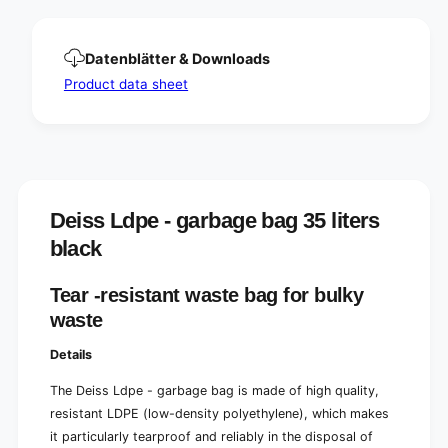
e
t
r
e
s
r
Datenblätter & Downloads
b
s
l
Product data sheet
b
a
l
c
a
k
c
|
k
R
|
o
R
Deiss Ldpe - garbage bag 35 liters
l
o
e
l
black
(
e
2
(
Tear -resistant waste bag for bulky
4
2
p
waste
4
i
p
e
Details
i
c
e
e
The Deiss Ldpe - garbage bag is
made of high quality,
c
s
e
resistant LDPE (low-density polyethylene), which makes
)
s
it particularly tearproof and reliably in the disposal of