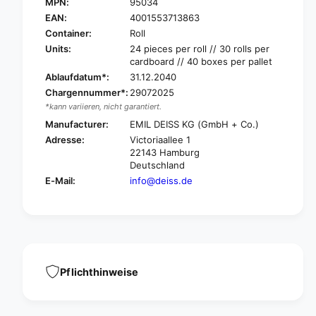
e
MPN:
95034
D
i
e
EAN:
4001553713863
s
i
Container:
Roll
s
s
Units:
24 pieces per roll // 30 rolls per
L
s
cardboard // 40 boxes per pallet
d
L
Ablaufdatum*:
31.12.2040
p
d
Chargennummer*:
29072025
e
p
*kann variieren, nicht garantiert.
-
e
g
Manufacturer:
EMIL DEISS KG (GmbH + Co.)
-
a
g
Adresse:
Victoriaallee 1
r
a
22143 Hamburg
b
r
Deutschland
a
b
E-Mail:
info@deiss.de
g
a
e
g
b
e
a
b
g
a
3
g
5
Pflichthinweise
3
l
5
i
l
t
i