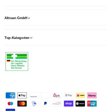
Altruan GmbH
Top-Kategorien
P
a
y