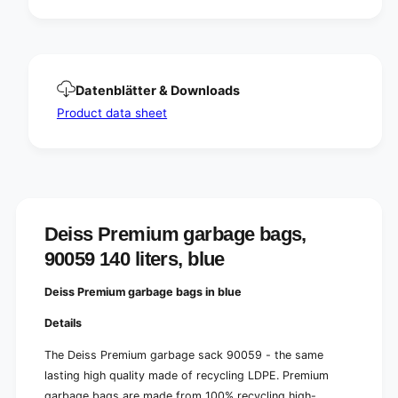
g
,
s
9
,
0
9
0
0
5
0
Datenblätter & Downloads
9
5
1
Product data sheet
9
4
1
0
4
l
0
i
l
t
i
e
t
Deiss Premium garbage bags,
r
e
s
r
90059 140 liters, blue
,
s
b
,
Deiss Premium garbage bags in blue
l
b
u
l
Details
e
u
e
The Deiss Premium garbage sack 90059 - the same
lasting high quality made of recycling LDPE. Premium
garbage bags are made from 100% recycling high-