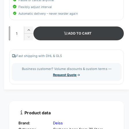
Pause or cancel anytime
Flexibly adjust interval
Automatic delivery – never reorder again
Q
I
ADD TO CART
u
n
D
c
a
e
r
c
n
e
r
Fast shipping with DHL & GLS
t
a
e
s
i
a
Business customer? Volume discounts & custom terms —
e
s
t
Request Quote
q
e
y
u
q
a
u
n
a
t
n
i
t
t
i
Product data
y
t
f
y
Brand:
Deiss
o
f