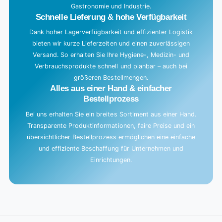
Gastronomie und Industrie.
Schnelle Lieferung & hohe Verfügbarkeit
Dank hoher Lagerverfügbarkeit und effizienter Logistik
bieten wir kurze Lieferzeiten und einen zuverlässigen
Versand. So erhalten Sie Ihre Hygiene-, Medizin- und
Verbrauchsprodukte schnell und planbar – auch bei
größeren Bestellmengen.
Alles aus einer Hand & einfacher
Bestellprozess
Bei uns erhalten Sie ein breites Sortiment aus einer Hand.
Transparente Produktinformationen, faire Preise und ein
übersichtlicher Bestellprozess ermöglichen eine einfache
und effiziente Beschaffung für Unternehmen und
Einrichtungen.