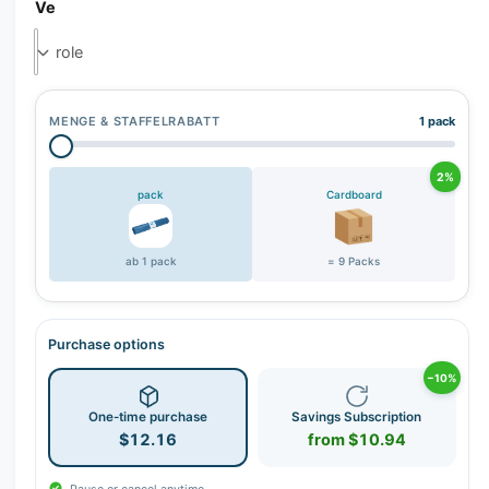
Ve
MENGE & STAFFELRABATT
1 pack
2%
pack
Cardboard
ab 1 pack
= 9 Packs
Purchase options
−10%
One-time purchase
Savings Subscription
$12.16
from $10.94