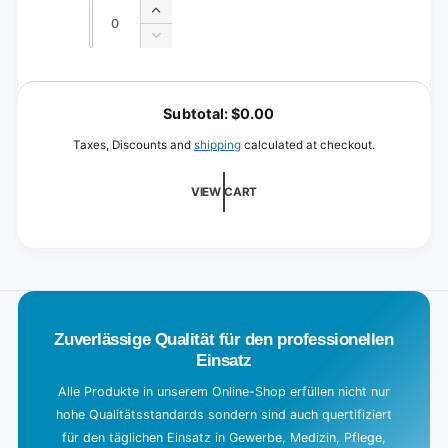
Quantity
Quantity
Increase
quantity
Decrease
for
quantity
Cardboard
for
L
Cardboard
o
Subtotal:
$0.00
a
Taxes, Discounts and
shipping
calculated at checkout.
d
i
VIEW CART
n
g
.
.
.
Zuverlässige Qualität für den professionellen
Einsatz
Alle Produkte in unserem Online-Shop erfüllen nicht nur
hohe Qualitätsstandards sondern sind auch quertifiziert
für den täglichen Einsatz in Gewerbe, Medizin, Pflege,