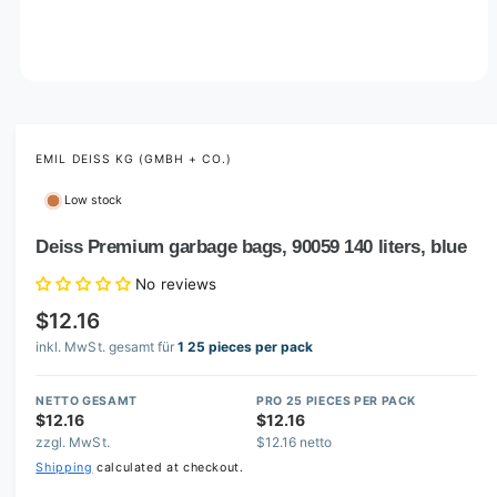
O
p
e
n
m
EMIL DEISS KG (GMBH + CO.)
e
d
Low stock
i
a
1
Deiss Premium garbage bags, 90059 140 liters, blue
i
n
No reviews
m
o
$12.16
d
a
inkl. MwSt. gesamt für
1 25 pieces per pack
l
NETTO GESAMT
PRO 25 PIECES PER PACK
$12.16
$12.16
zzgl. MwSt.
$12.16 netto
Shipping
calculated at checkout.