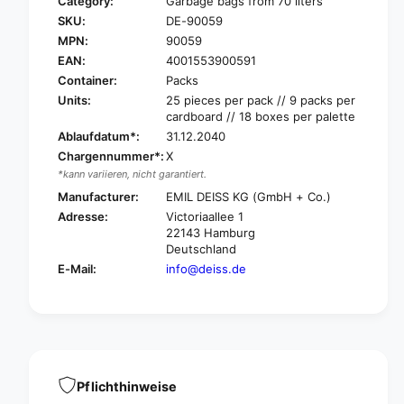
Category:
Garbage bags from 70 liters
r
o
SKU:
DE-90059
D
r
e
MPN:
90059
D
i
e
EAN:
4001553900591
s
i
Container:
Packs
s
s
Units:
25 pieces per pack // 9 packs per
P
s
cardboard // 18 boxes per palette
r
P
Ablaufdatum*:
31.12.2040
e
r
Chargennummer*:
X
m
e
*kann variieren, nicht garantiert.
i
m
u
Manufacturer:
EMIL DEISS KG (GmbH + Co.)
i
m
u
Adresse:
Victoriaallee 1
g
m
22143 Hamburg
a
g
Deutschland
r
a
E-Mail:
info@deiss.de
b
r
a
b
g
a
e
g
b
e
a
b
g
Pflichthinweise
a
s