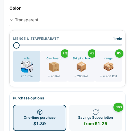
r
Color
y
v
i
e
w
MENGE & STAFFELRABATT
1 role
2%
4%
6%
role
Cardboard
Shipping box
range
ab 1 role
= 40 Roll
= 200 Roll
= 4.400 Roll
Purchase options
−10%
One-time purchase
Savings Subscription
$1.39
from $1.25