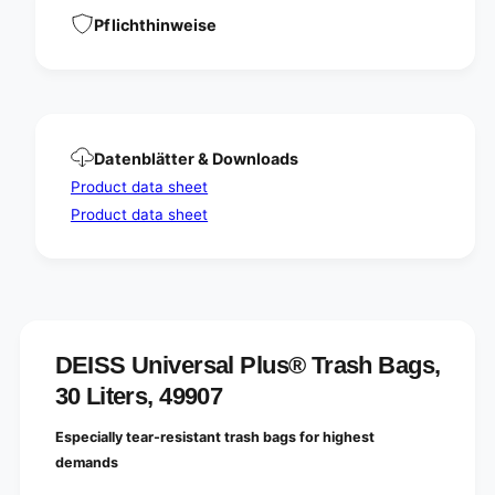
6
0
0
Pflichthinweise
m
0
m
m
m
m
a
m
d
a
e
d
Datenblätter & Downloads
o
e
f
Product data sheet
o
H
f
Product data sheet
D
H
P
D
E
P
3
E
0
3
l
0
i
l
DEISS Universal Plus® Trash Bags,
t
i
30 Liters, 49907
e
t
r
e
s
Especially tear-resistant trash bags for highest
r
s
demands