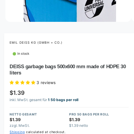
o
w
a
v
O
1
/
of
3
p
a
e
i
n
m
EMIL DEISS KG (GMBH + CO.)
l
e
d
a
In stock
i
b
a
1
DEISS garbage bags 500x600 mm made of HDPE 30
l
i
liters
n
e
m
i
o
3 reviews
d
n
a
$1.39
l
g
inkl. MwSt. gesamt für
1 50 bags per roll
a
l
NETTO GESAMT
PRO 50 BAGS PER ROLL
$1.39
$1.39
l
zzgl. MwSt.
$1.39 netto
e
Shipping
calculated at checkout.