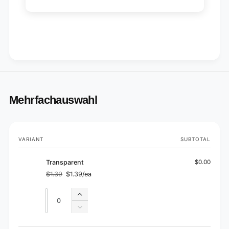
Mehrfachauswahl
Your
VARIANT
SUBTOTAL
cart
Transparent
$0.00
$1.39
$1.39/ea
Regular
Sale
price
price
Quantity
Quantity
Increase
quantity
Decrease
for
quantity
Transparent