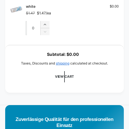
for
Transparent
white
$0.00
$1.47
$1.47/ea
Regular
Sale
price
price
Quantity
Quantity
Increase
quantity
Decrease
for
quantity
white
for
L
white
o
Subtotal:
$0.00
a
Taxes, Discounts and
shipping
calculated at checkout.
d
i
VIEW CART
n
g
.
.
.
Zuverlässige Qualität für den professionellen
Einsatz