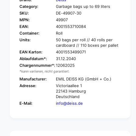
o
f
Category:
Garbage bags up to 69 liters
r
o
SKU:
DE-49907-30
D
r
E
MPN:
49907
D
I
E
EAN:
4001553710084
S
I
Container:
Roll
S
S
Units:
50 bags per roll // 40 rolls per
g
S
cardboard // 110 boxes per pallet
a
g
EAN Karton:
4001553499071
r
a
Ablaufdatum*:
31.12.2040
b
r
a
Chargennummer*:
12062025
b
g
*kann variieren, nicht garantiert.
a
e
g
Manufacturer:
EMIL DEISS KG (GmbH + Co.)
b
e
Adresse:
Victoriaallee 1
a
b
22143 Hamburg
g
a
Deutschland
s
g
E-Mail:
info@deiss.de
5
s
0
5
0
0
x
0
6
x
0