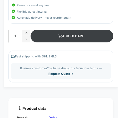
Pause or cancel anytime
Flexibly adjust interval
Automatic delivery – never reorder again
Q
I
ADD TO CART
u
n
D
c
a
e
r
c
n
e
r
Fast shipping with DHL & GLS
t
a
e
s
i
a
Business customer? Volume discounts & custom terms —
e
s
t
Request Quote
q
e
y
u
q
a
u
n
a
t
n
i
t
t
i
Product data
y
t
f
y
Brand:
Deiss