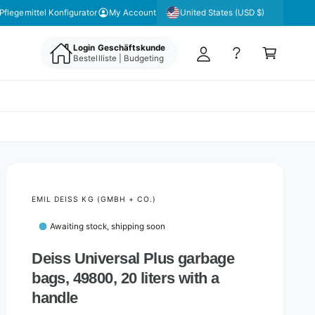
y
United States (USD $)
 unseren Newsletter für aktuelle Angebote & Aktionen
Pflegemittel Konfigurator
My Account
A
C
c
Login Geschäftskunde
a
Bestellliste | Budgeting
c
rt
o
u
nt
EMIL DEISS KG (GMBH + CO.)
Awaiting stock, shipping soon
Deiss Universal Plus garbage
bags, 49800, 20 liters with a
handle