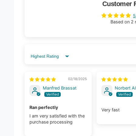
Customer 
5
Based on 2 
Sort by
02/18/2025
Manfred Brassat
Norbert A
Ran perfectly
Very fast
I am very satisfied with the
purchase processing