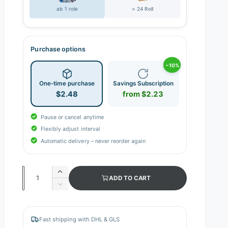
ab 1 role
= 24 Roll
Purchase options
−10%
One-time purchase
Savings Subscription
$2.48
from $2.23
Pause or cancel anytime
Flexibly adjust interval
Automatic delivery – never reorder again
Q
I
ADD TO CART
n
u
D
c
e
a
r
c
n
e
r
Fast shipping with DHL & GLS
a
e
t