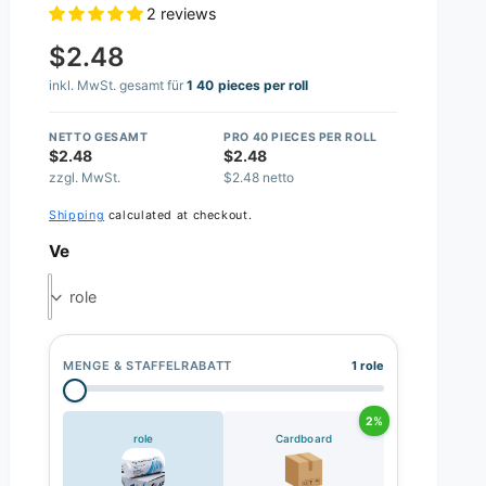
2 reviews
$2.48
inkl. MwSt. gesamt für
1 40 pieces per roll
NETTO GESAMT
PRO 40 PIECES PER ROLL
$2.48
$2.48
zzgl. MwSt.
$2.48 netto
Shipping
calculated at checkout.
Ve
role
MENGE & STAFFELRABATT
1 role
2%
role
Cardboard