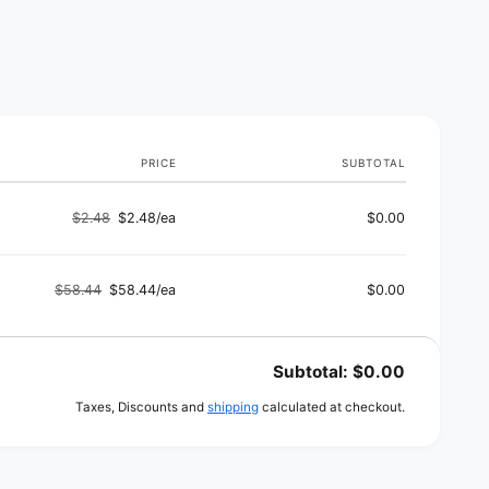
h
o
d
s
PRICE
SUBTOTAL
$2.48
$2.48/ea
$0.00
Regular
Sale
price
price
$58.44
$58.44/ea
$0.00
Regular
Sale
price
price
Subtotal:
$0.00
Taxes, Discounts and
shipping
calculated at checkout.