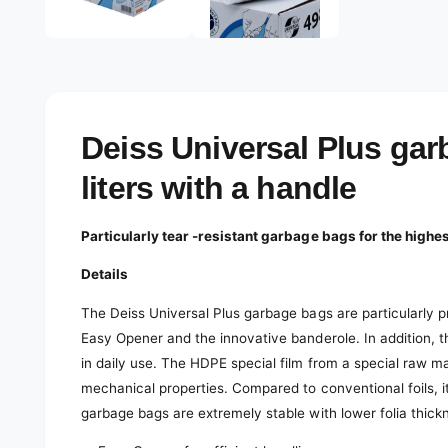
e
d
l
i
a
e
2
r
i
n
y
m
o
v
Deiss Universal Plus gar
d
a
i
l
liters with a handle
e
w
Particularly tear -resistant garbage bags for the high
Details
The Deiss Universal Plus garbage bags are particularly p
Easy Opener and the innovative banderole. In addition, t
in daily use. The HDPE special film from a special raw ma
mechanical properties. Compared to conventional foils, it 
garbage bags are extremely stable with lower folia thick