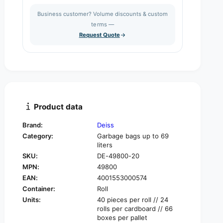
s
a
i
Business customer? Volume discounts & custom
e
s
q
terms —
t
e
u
Request Quote
q
y
a
u
n
a
t
n
i
t
t
i
y
t
f
y
Product data
o
f
r
o
Brand:
Deiss
D
r
Category:
Garbage bags up to 69
e
D
liters
i
e
SKU:
DE-49800-20
s
i
s
MPN:
49800
s
U
EAN:
4001553000574
s
n
U
Container:
Roll
i
n
Units:
40 pieces per roll // 24
v
i
rolls per cardboard // 66
e
v
boxes per pallet
r