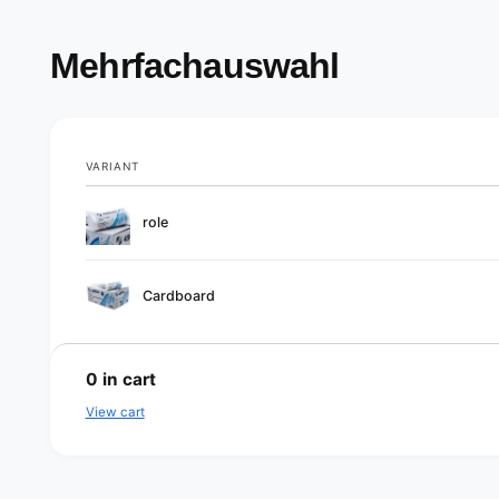
Mehrfachauswahl
VARIANT
Your
role
cart
Cardboard
L
o
0
in cart
a
View cart
d
i
n