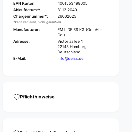
e
EAN Karton:
4001553498005
s
r
Ablaufdatum*:
31.12.2040
a
s
Chargennummer*:
26062025
l
a
P
*kann variieren, nicht garantiert.
l
l
P
Manufacturer:
EMIL DEISS KG (GmbH +
u
Co.)
l
s
u
Adresse:
Victoriaallee 1
g
s
22143 Hamburg
a
g
Deutschland
r
a
E-Mail:
info@deiss.de
b
r
a
b
g
a
e
g
b
e
a
b
g
Pflichthinweise
a
s
g
,
s
4
,
9
4
8
9
0
8