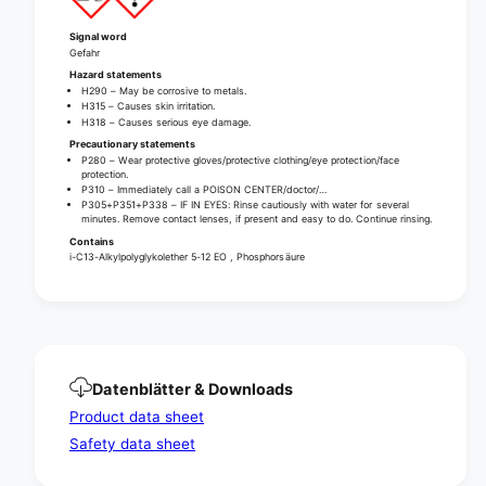
e
d
s
e
Signal word
c
Gefahr
s
a
c
Hazard statements
l
H290 – May be corrosive to metals.
a
H315 – Causes skin irritation.
e
l
H318 – Causes serious eye damage.
r
e
Precautionary statements
|
r
P280 – Wear protective gloves/protective clothing/eye protection/face
C
protection.
|
P310 – Immediately call a POISON CENTER/doctor/…
a
C
P305+P351+P338 – IF IN EYES: Rinse cautiously with water for several
n
a
minutes. Remove contact lenses, if present and easy to do. Continue rinsing.
i
n
Contains
s
i-C13-Alkylpolyglykolether 5-12 EO , Phosphorsäure
i
t
s
e
t
r
e
(
r
5
(
l
5
Datenblätter & Downloads
)
l
Product data sheet
)
Safety data sheet