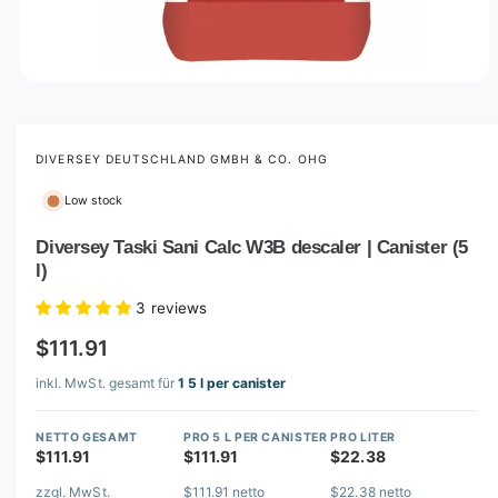
O
p
e
n
m
DIVERSEY DEUTSCHLAND GMBH & CO. OHG
e
d
Low stock
i
a
1
Diversey Taski Sani Calc W3B descaler | Canister (5
i
l)
n
m
o
3 reviews
d
a
$111.91
l
inkl. MwSt. gesamt für
1 5 l per canister
NETTO GESAMT
PRO 5 L PER CANISTER
PRO LITER
$111.91
$111.91
$22.38
zzgl. MwSt.
$111.91 netto
$22.38 netto