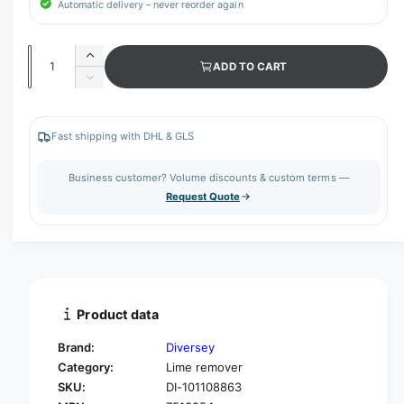
Automatic delivery – never reorder again
Q
I
ADD TO CART
u
n
D
c
a
e
r
c
n
e
r
Fast shipping with DHL & GLS
t
a
e
s
i
a
Business customer? Volume discounts & custom terms —
e
s
t
Request Quote
q
e
y
u
q
a
u
n
a
t
n
i
t
t
i
Product data
y
t
f
y
Brand:
Diversey
o
f
Category:
Lime remover
r
o
SKU:
DI-101108863
D
r