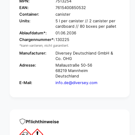
i
MPN:
7513254
D
v
i
EAN:
7615400850532
e
v
Container:
canister
r
e
Units:
5 l per canister // 2 canister per
s
r
cardboard // 80 boxes per pallet
e
s
Ablaufdatum*:
01.06.2036
y
e
Chargennummer*:
130225
T
y
*kann variieren, nicht garantiert.
a
T
s
Manufacturer:
Diversey Deutschland GmbH &
a
k
Co. OHG
s
i
k
Adresse:
Mallaustraße 50-56
S
i
68219 Mannheim
a
Deutschland
S
n
a
E-Mail:
info.de@diversey.com
i
n
C
i
a
C
l
a
c
l
W
c
3
Pflichthinweise
W
B
3
d
B