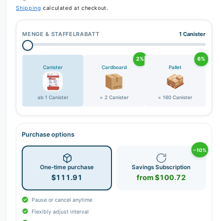
Shipping
calculated at checkout.
MENGE & STAFFELRABATT
1 Canister
2%
6%
Canister
Cardboard
Pallet
ab 1 Canister
= 2 Canister
= 160 Canister
Purchase options
−10%
One-time purchase
Savings Subscription
$111.91
from $100.72
Pause or cancel anytime
Flexibly adjust interval