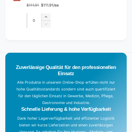
$111.91
$111.91/ea
Regular
Sale
price
price
Quantity
Quantity
Increase
quantity
Decrease
for
quantity
Default
for
L
Title
Default
o
Title
a
d
Zuverlässige Qualität für den professionellen
i
Einsatz
n
g
Alle Produkte in unserem Online-Shop erfüllen nicht nur
hohe Qualitätsstandards sondern sind auch quertifiziert
.
für den täglichen Einsatz in Gewerbe, Medizin, Pflege,
.
Gastronomie und Industrie.
.
Schnelle Lieferung & hohe Verfügbarkeit
Dank hoher Lagerverfügbarkeit und effizienter Logistik
bieten wir kurze Lieferzeiten und einen zuverlässigen
Versand. So erhalten Sie Ihre Hygiene-, Medizin- und