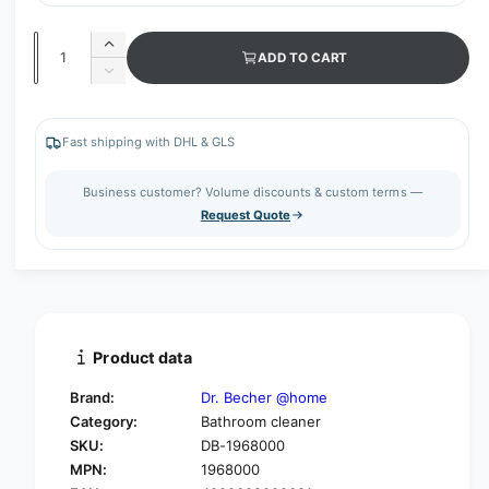
Q
I
ADD TO CART
u
n
D
c
a
e
r
c
n
e
r
Fast shipping with DHL & GLS
t
a
e
s
i
a
Business customer? Volume discounts & custom terms —
e
s
t
Request Quote
q
e
y
u
q
a
u
n
a
t
n
i
t
t
i
Product data
y
t
f
y
Brand:
Dr. Becher @home
o
f
Category:
Bathroom cleaner
r
o
SKU:
DB-1968000
D
r
R
MPN:
1968000
D
.