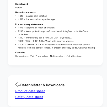
o
B
Signal word
t
o
Gefahr
t
t
Hazard statements
l
t
H315 – Causes skin irritation.
e
H318 – Causes serious eye damage.
l
(
Precautionary statements
e
P102 – Keep out of reach of children.
5
(
P280 – Wear protective gloves/protective clothing/eye protection/face
0
5
protection.
0
P310 – Immediately call a POISON CENTER/doctor/…
0
P302+P352 – IF ON SKIN: Wash with plenty of water/…
m
0
P305+P351+P338 – IF IN EYES: Rinse cautiously with water for several
l
m
minutes. Remove contact lenses, if present and easy to do. Continue rinsing.
)
l
Contains
Sulfonsäuren, C14-17-sec-Alkan-, Natriumsalze , L(+)-Milchsäure
)
Datenblätter & Downloads
Product data sheet
Safety data sheet