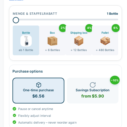
MENGE & STAFFELRABATT
1 Bottle
2%
4%
6%
Bottle
Box
Shipping box
Pallet
ab 1 Bottle
= 6 Bottles
= 12 Bottles
= 480 Bottles
Purchase options
−10%
One-time purchase
Savings Subscription
$6.56
from $5.90
Pause or cancel anytime
Flexibly adjust interval
Automatic delivery – never reorder again