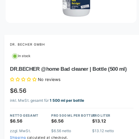
O
p
e
n
m
DR. BECHER GMBH
e
d
In stock
i
a
1
DR.BECHER @home Bad cleaner | Bottle (500 ml)
i
n
No reviews
m
o
$6.56
d
a
l
inkl. MwSt. gesamt für
1 500 ml per bottle
NETTO GESAMT
PRO 500 ML PER BOTTLE
PRO LITER
$6.56
$6.56
$13.12
zzgl. MwSt.
$6.56 netto
$13.12 netto
Shipping
calculated at checkout.