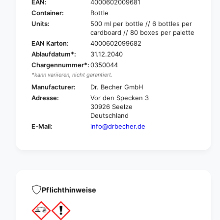
R
EAN:
4000602009681
B
.
Container:
Bottle
E
B
Units:
500 ml per bottle // 6 bottles per
C
E
cardboard // 80 boxes per palette
H
C
EAN Karton:
4000602099682
E
H
Ablaufdatum*:
31.12.2040
R
E
@
Chargennummer*:
0350044
R
h
*kann variieren, nicht garantiert.
@
o
h
Manufacturer:
Dr. Becher GmbH
m
o
Adresse:
Vor den Specken 3
e
m
30926 Seelze
B
e
Deutschland
a
B
E-Mail:
info@drbecher.de
d
a
c
d
l
c
e
l
a
e
n
a
e
n
Pflichthinweise
r
e
|
r
B
|