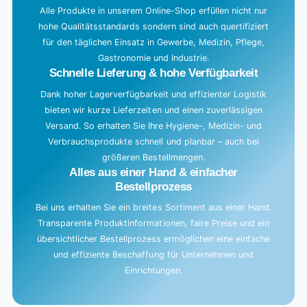
g
Alle Produkte in unserem Online-Shop erfüllen nicht nur
hohe Qualitätsstandards sondern sind auch quertifiziert
.
für den täglichen Einsatz in Gewerbe, Medizin, Pflege,
.
Gastronomie und Industrie.
.
Schnelle Lieferung & hohe Verfügbarkeit
Dank hoher Lagerverfügbarkeit und effizienter Logistik
bieten wir kurze Lieferzeiten und einen zuverlässigen
Versand. So erhalten Sie Ihre Hygiene-, Medizin- und
Verbrauchsprodukte schnell und planbar – auch bei
größeren Bestellmengen.
Alles aus einer Hand & einfacher
Bestellprozess
Bei uns erhalten Sie ein breites Sortiment aus einer Hand.
Transparente Produktinformationen, faire Preise und ein
übersichtlicher Bestellprozess ermöglichen eine einfache
und effiziente Beschaffung für Unternehmen und
Einrichtungen.