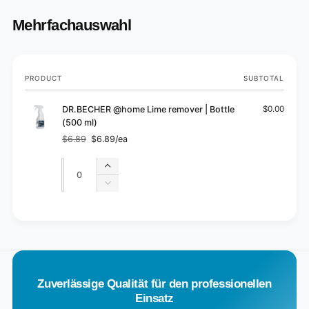
Mehrfachauswahl
Your
PRODUCT
SUBTOTAL
cart
DR.BECHER @home Lime remover | Bottle
$0.00
(500 ml)
$6.89
$6.89/ea
Regular
Sale
price
price
Quantity
Quantity
Increase
quantity
Decrease
for
quantity
Default
for
L
Title
Default
o
Title
a
d
Zuverlässige Qualität für den professionellen
i
Einsatz
n