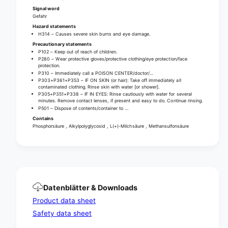
B
|
Signal word
o
B
Gefahr
t
o
Hazard statements
t
t
H314 – Causes severe skin burns and eye damage.
l
t
Precautionary statements
e
P102 – Keep out of reach of children.
l
P280 – Wear protective gloves/protective clothing/eye protection/face
(
e
protection.
5
(
P310 – Immediately call a POISON CENTER/doctor/…
0
P303+P361+P353 – IF ON SKIN (or hair): Take off immediately all
5
contaminated clothing. Rinse skin with water [or shower].
0
0
P305+P351+P338 – IF IN EYES: Rinse cautiously with water for several
m
minutes. Remove contact lenses, if present and easy to do. Continue rinsing.
0
P501 – Dispose of contents/container to …
l
m
)
Contains
l
Phosphorsäure , Alkylpolyglycosid , L(+)-Milchsäure , Methansulfonsäure
)
Datenblätter & Downloads
Product data sheet
Safety data sheet