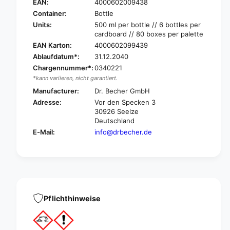
R
EAN:
4000602009438
B
.
Container:
Bottle
E
B
Units:
500 ml per bottle // 6 bottles per
C
E
cardboard // 80 boxes per palette
H
C
EAN Karton:
4000602099439
E
H
Ablaufdatum*:
31.12.2040
R
E
@
Chargennummer*:
0340221
R
h
*kann variieren, nicht garantiert.
@
o
h
Manufacturer:
Dr. Becher GmbH
m
o
Adresse:
Vor den Specken 3
e
m
30926 Seelze
L
e
Deutschland
i
L
E-Mail:
info@drbecher.de
m
i
e
m
r
e
e
r
m
e
o
m
v
o
Pflichthinweise
e
v
r
e
|
r