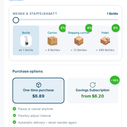
MENGE & STAFFELRABATT
1 Bottle
2%
4%
6%
Bottle
Carton
Shipping carton
Pallet
ab 1 Bottle
= 6 Bottles
= 12 Bottles
= 480 Bottles
Purchase options
−10%
One-time purchase
Savings Subscription
$6.89
from $6.20
Pause or cancel anytime
Flexibly adjust interval
Automatic delivery – never reorder again