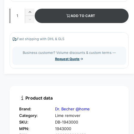
Q
I
ADD TO CART
u
n
D
c
a
e
r
c
n
e
r
Fast shipping with DHL & GLS
t
a
e
s
i
a
Business customer? Volume discounts & custom terms —
e
s
t
Request Quote
q
e
y
u
q
a
u
n
a
t
n
i
t
t
i
Product data
y
t
f
y
Brand:
Dr. Becher @home
o
f
Category:
Lime remover
r
o
SKU:
DB-1943000
D
r
R
MPN:
1943000
D
.