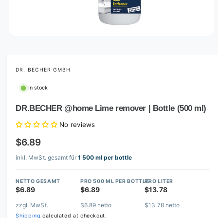
O
p
e
n
m
DR. BECHER GMBH
e
d
In stock
i
a
1
DR.BECHER @home Lime remover | Bottle (500 ml)
i
n
No reviews
m
o
$6.89
d
a
l
inkl. MwSt. gesamt für
1 500 ml per bottle
NETTO GESAMT
PRO 500 ML PER BOTTLE
PRO LITER
$6.89
$6.89
$13.78
zzgl. MwSt.
$6.89 netto
$13.78 netto
Shipping
calculated at checkout.