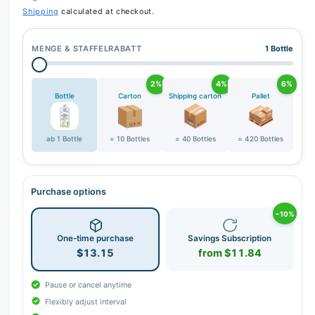
Shipping
calculated at checkout.
MENGE & STAFFELRABATT
1 Bottle
2%
4%
6%
Bottle
Carton
Shipping carton
Pallet
ab 1 Bottle
= 10 Bottles
= 40 Bottles
= 420 Bottles
Purchase options
−10%
One-time purchase
Savings Subscription
$13.15
from $11.84
Pause or cancel anytime
Flexibly adjust interval