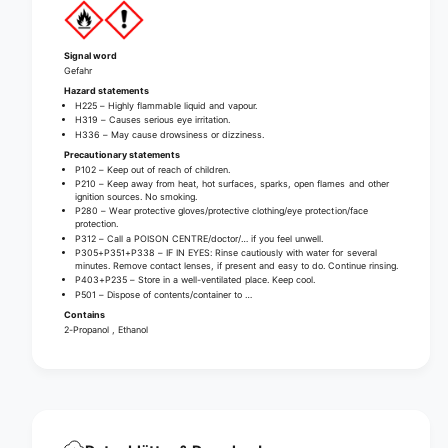
n
o
g
n
e
g
Signal word
l
e
Gefahr
-
l
Hazard statements
1
H225 – Highly flammable liquid and vapour.
-
l
H319 – Causes serious eye irritation.
1
H336 – May cause drowsiness or dizziness.
i
l
Precautionary statements
t
i
P102 – Keep out of reach of children.
e
t
P210 – Keep away from heat, hot surfaces, sparks, open flames and other
r
ignition sources. No smoking.
e
P280 – Wear protective gloves/protective clothing/eye protection/face
|
r
protection.
B
P312 – Call a POISON CENTRE/doctor/… if you feel unwell.
|
P305+P351+P338 – IF IN EYES: Rinse cautiously with water for several
o
B
minutes. Remove contact lenses, if present and easy to do. Continue rinsing.
t
o
P403+P235 – Store in a well-ventilated place. Keep cool.
t
P501 – Dispose of contents/container to …
t
l
Contains
t
e
2-Propanol , Ethanol
l
(
e
1
(
0
1
0
0
0
0
m