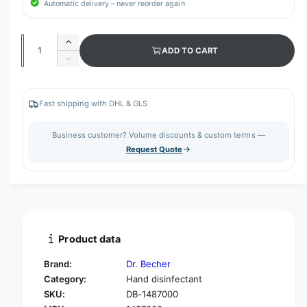
Automatic delivery – never reorder again
Q
I
ADD TO CART
u
n
D
c
a
e
r
c
n
e
r
Fast shipping with DHL & GLS
t
a
e
s
i
a
Business customer? Volume discounts & custom terms —
e
s
t
Request Quote
q
e
y
u
q
a
u
n
a
t
n
i
t
t
i
Product data
y
t
f
y
Brand:
Dr. Becher
o
f
Category:
Hand disinfectant
r
o
SKU:
DB-1487000
D
r