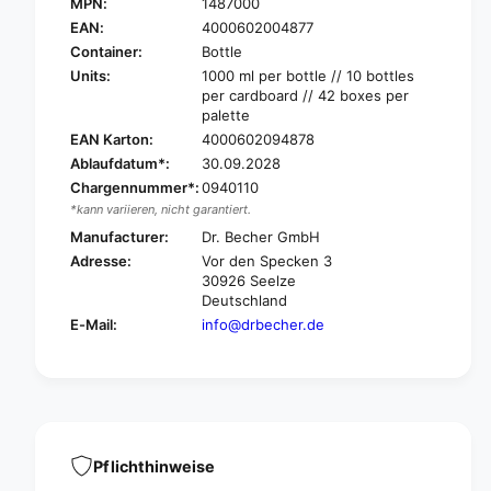
r
MPN:
1487000
D
.
r
EAN:
4000602004877
B
.
Container:
Bottle
e
B
Units:
1000 ml per bottle // 10 bottles
c
e
per cardboard // 42 boxes per
h
c
palette
e
h
EAN Karton:
4000602094878
r
e
Ablaufdatum*:
30.09.2028
H
r
Chargennummer*:
0940110
a
H
n
*kann variieren, nicht garantiert.
a
d
n
Manufacturer:
Dr. Becher GmbH
s
d
Adresse:
Vor den Specken 3
d
s
30926 Seelze
i
d
Deutschland
s
i
E-Mail:
info@drbecher.de
i
s
n
i
f
n
e
f
c
e
t
c
i
t
Pflichthinweise
o
i