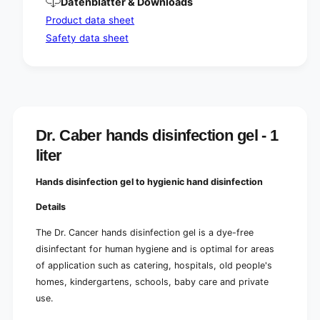
Datenblätter & Downloads
0
l
m
Product data sheet
)
l
Safety data sheet
)
Dr. Caber hands disinfection gel - 1
liter
Hands disinfection gel to hygienic hand disinfection
Details
The Dr. Cancer hands disinfection gel is a dye-free
disinfectant for human hygiene and is optimal for areas
of application such as catering, hospitals, old people's
homes, kindergartens, schools, baby care and private
use.