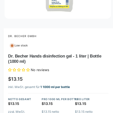
O
p
e
n
m
DR. BECHER GMBH
e
d
Low stock
i
a
1
Dr. Becher Hands disinfection gel - 1 liter | Bottle
i
(1000 ml)
n
m
o
No reviews
d
a
$13.15
l
inkl. MwSt. gesamt für
1 1000 ml per bottle
NETTO GESAMT
PRO 1000 ML PER BOTTLE
PRO LITER
$13.15
$13.15
$13.15
zzgl. MwSt.
$13.15 netto
$13.15 netto