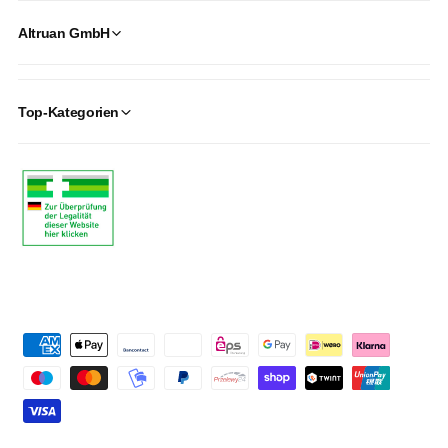
Altruan GmbH
Top-Kategorien
P
a
y
m
e