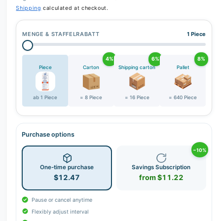
Shipping
calculated at checkout.
MENGE & STAFFELRABATT
1 Piece
4%
6%
8%
Piece
Carton
Shipping carton
Pallet
ab 1 Piece
= 8 Piece
= 16 Piece
= 640 Piece
Purchase options
−10%
One-time purchase
Savings Subscription
$12.47
from $11.22
Pause or cancel anytime
Flexibly adjust interval