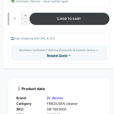
Automatic delivery – never reorder again
Q
I
ADD TO CART
u
n
D
c
a
e
r
c
n
e
r
Fast shipping with DHL & GLS
t
a
e
s
i
a
Business customer? Volume discounts & custom terms —
e
s
t
Request Quote
q
e
y
u
q
a
u
n
a
t
n
i
t
t
i
Product data
y
t
f
y
Brand:
Dr. Becher
o
f
Category:
FRIEDUSEN cleaner
r
o
SKU:
DB-1663000
D
r