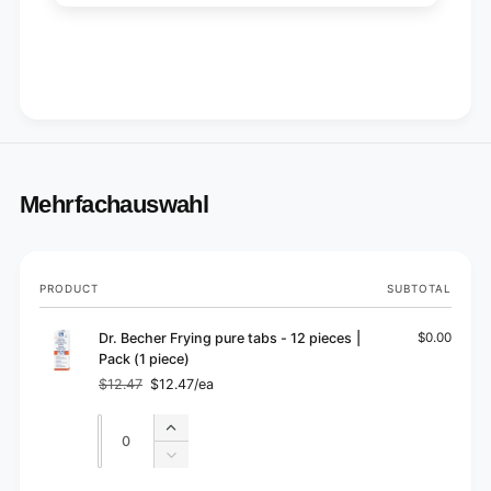
Mehrfachauswahl
Your
PRODUCT
SUBTOTAL
cart
Dr. Becher Frying pure tabs - 12 pieces |
$0.00
Pack (1 piece)
$12.47
$12.47/ea
Regular
Sale
price
price
Quantity
Quantity
Increase
quantity
Decrease
for
quantity