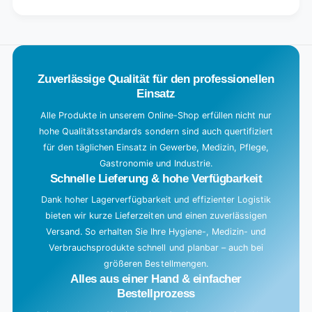
Default
for
L
Title
Default
o
Title
a
d
Zuverlässige Qualität für den professionellen
i
Einsatz
n
g
Alle Produkte in unserem Online-Shop erfüllen nicht nur
hohe Qualitätsstandards sondern sind auch quertifiziert
.
für den täglichen Einsatz in Gewerbe, Medizin, Pflege,
.
Gastronomie und Industrie.
.
Schnelle Lieferung & hohe Verfügbarkeit
Dank hoher Lagerverfügbarkeit und effizienter Logistik
bieten wir kurze Lieferzeiten und einen zuverlässigen
Versand. So erhalten Sie Ihre Hygiene-, Medizin- und
Verbrauchsprodukte schnell und planbar – auch bei
größeren Bestellmengen.
Alles aus einer Hand & einfacher
Bestellprozess