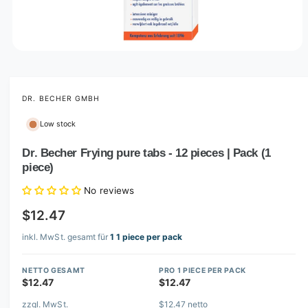
O
p
e
n
m
DR. BECHER GMBH
e
d
Low stock
i
a
1
Dr. Becher Frying pure tabs - 12 pieces | Pack (1
i
piece)
n
m
o
No reviews
d
a
$12.47
l
inkl. MwSt. gesamt für
1 1 piece per pack
NETTO GESAMT
PRO 1 PIECE PER PACK
$12.47
$12.47
zzgl. MwSt.
$12.47 netto