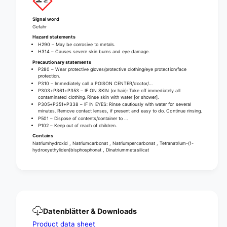
2
1
p
2
Signal word
i
p
Gefahr
e
i
Hazard statements
c
e
H290 – May be corrosive to metals.
e
H314 – Causes severe skin burns and eye damage.
c
s
Precautionary statements
e
P280 – Wear protective gloves/protective clothing/eye protection/face
|
s
protection.
P
|
P310 – Immediately call a POISON CENTER/doctor/…
a
P303+P361+P353 – IF ON SKIN (or hair): Take off immediately all
P
contaminated clothing. Rinse skin with water [or shower].
c
a
P305+P351+P338 – IF IN EYES: Rinse cautiously with water for several
k
minutes. Remove contact lenses, if present and easy to do. Continue rinsing.
c
P501 – Dispose of contents/container to …
(
k
P102 – Keep out of reach of children.
1
(
Contains
p
1
Natriumhydroxid , Natriumcarbonat , Natriumpercarbonat , Tetranatrium-(1-
i
hydroxyethyliden)bisphosphonat , Dinatriummetasilicat
p
e
i
c
e
e
c
)
e
)
Datenblätter & Downloads
Product data sheet