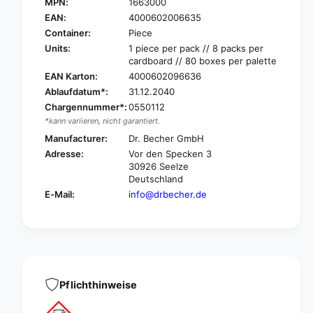
r
MPN:
1663000
D
.
r
EAN:
4000602006635
B
.
Container:
Piece
e
B
Units:
1 piece per pack // 8 packs per
c
e
cardboard // 80 boxes per palette
h
c
EAN Karton:
4000602096636
e
h
Ablaufdatum*:
31.12.2040
r
e
F
Chargennummer*:
0550112
r
r
*kann variieren, nicht garantiert.
F
y
r
Manufacturer:
Dr. Becher GmbH
i
y
Adresse:
Vor den Specken 3
n
i
30926 Seelze
g
n
Deutschland
p
g
E-Mail:
info@drbecher.de
u
p
r
u
e
r
t
e
a
t
b
a
s
b
Pflichthinweise
-
s
1
-