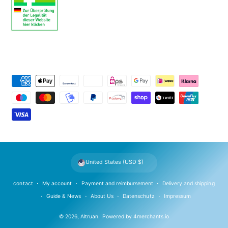
P
a
y
m
e
n
t
United States (USD $)
m
e
contact
My account
Payment and reimbursement
Delivery and shipping
t
Guide & News
About Us
Datenschutz
Impressum
h
© 2026,
Altruan
.
Powered by
4merchants.io
o