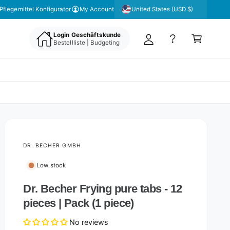
y
United States (USD $)
Pflegemittel Konfigurator
My Account
A
C
c
Login Geschäftskunde
a
Bestellliste | Budgeting
c
rt
o
u
nt
DR. BECHER GMBH
Low stock
Dr. Becher Frying pure tabs - 12
pieces | Pack (1 piece)
No reviews