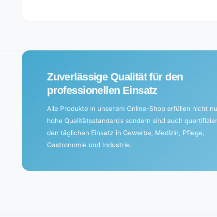
L
o
a
d
i
Zuverlässige Qualität für den
n
g
professionellen Einsatz
.
Alle Produkte in unserem Online-Shop erfüllen nicht nu
.
hohe Qualitätsstandards sondern sind auch quertifizier
.
den täglichen Einsatz in Gewerbe, Medizin, Pflege,
Gastronomie und Industrie.