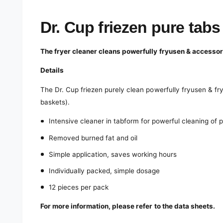
e
d
i
Dr. Cup friezen pure tabs
a
1
i
n
The fryer cleaner cleans powerfully fryusen & accessor
m
o
d
Details
a
l
The Dr. Cup friezen purely clean powerfully fryusen & fr
baskets).
Intensive cleaner in tabform for powerful cleaning of p
Removed burned fat and oil
Simple application, saves working hours
Individually packed, simple dosage
12 pieces per pack
For more information, please refer to the data sheets.