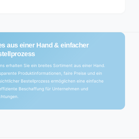
price
price
es aus einer Hand & einfacher
tellprozess
ns erhalten Sie ein breites Sortiment aus einer Hand.
sparente Produktinformationen, faire Preise und ein
sichtlicher Bestellprozess ermöglichen eine einfache
effiziente Beschaffung für Unternehmen und
ichtungen.