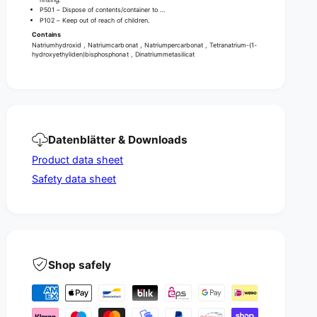
i
p
P501 – Dispose of contents/container to …
e
i
P102 – Keep out of reach of children.
c
e
Contains
e
c
Natriumhydroxid , Natriumcarbonat , Natriumpercarbonat , Tetranatrium-(1-
)
hydroxyethyliden)bisphosphonat , Dinatriummetasilicat
e
)
Datenblätter & Downloads
Product data sheet
Safety data sheet
Shop safely
P
a