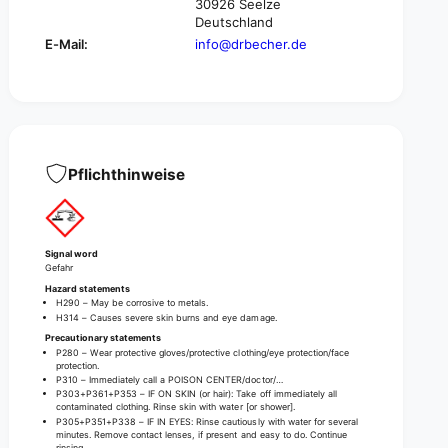
p
30926 Seelze
r
u
Deutschland
e
r
E-Mail:
info@drbecher.de
t
e
a
t
b
a
s
b
-
s
1
-
2
1
Pflichthinweise
p
2
i
p
e
i
c
e
Signal word
e
c
Gefahr
s
e
Hazard statements
|
s
H290 – May be corrosive to metals.
P
H314 – Causes severe skin burns and eye damage.
|
a
Precautionary statements
P
P280 – Wear protective gloves/protective clothing/eye protection/face
c
a
protection.
k
c
P310 – Immediately call a POISON CENTER/doctor/…
(
P303+P361+P353 – IF ON SKIN (or hair): Take off immediately all
k
contaminated clothing. Rinse skin with water [or shower].
1
(
P305+P351+P338 – IF IN EYES: Rinse cautiously with water for several
p
minutes. Remove contact lenses, if present and easy to do. Continue
1
rinsing.