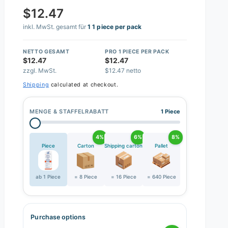
$12.47
inkl. MwSt. gesamt für
1 1 piece per pack
NETTO GESAMT
PRO 1 PIECE PER PACK
$12.47
$12.47
zzgl. MwSt.
$12.47 netto
Shipping
calculated at checkout.
MENGE & STAFFELRABATT
1 Piece
4%
6%
8%
Piece
Carton
Shipping carton
Pallet
ab 1 Piece
= 8 Piece
= 16 Piece
= 640 Piece
Purchase options