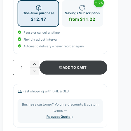
−10%
One-time purchase
Savings Subscription
$12.47
from $11.22
Pause or cancel anytime
Flexibly adjust interval
Automatic delivery – never reorder again
Q
I
ADD TO CART
n
u
D
c
e
a
r
c
n
e
r
Fast shipping with DHL & GLS
a
e
t
s
a
i
Business customer? Volume discounts & custom
e
s
q
terms —
t
e
u
Request Quote
q
y
a
u
n
a