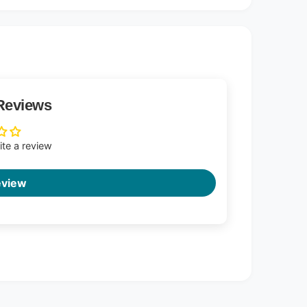
Reviews
rite a review
eview