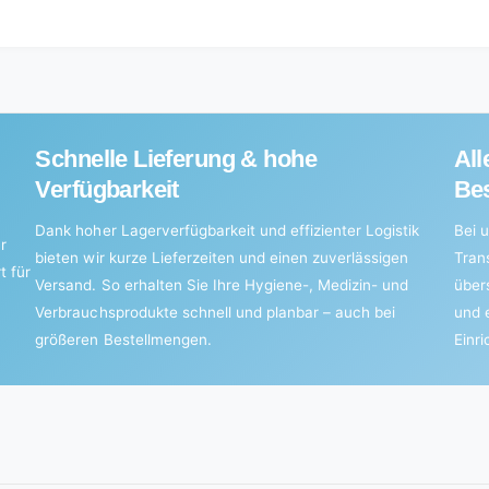
for
quantity
Default
for
Title
Default
Title
Schnelle Lieferung & hohe
All
Verfügbarkeit
Bes
Dank hoher Lagerverfügbarkeit und effizienter Logistik
Bei u
r
bieten wir kurze Lieferzeiten und einen zuverlässigen
Tran
t für
Versand. So erhalten Sie Ihre Hygiene-, Medizin- und
über
Verbrauchsprodukte schnell und planbar – auch bei
und 
größeren Bestellmengen.
Einr