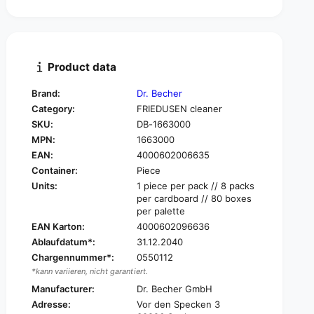
t
n
i
t
t
i
y
t
f
y
Product data
o
f
r
o
Brand:
Dr. Becher
D
r
Category:
FRIEDUSEN cleaner
r
D
.
SKU:
DB-1663000
r
B
MPN:
1663000
.
e
B
EAN:
4000602006635
c
e
Container:
Piece
h
c
Units:
1 piece per pack // 8 packs
e
h
per cardboard // 80 boxes
r
e
per palette
F
r
EAN Karton:
4000602096636
r
F
Ablaufdatum*:
31.12.2040
y
r
i
Chargennummer*:
0550112
y
n
*kann variieren, nicht garantiert.
i
g
n
Manufacturer:
Dr. Becher GmbH
p
g
Adresse:
Vor den Specken 3
u