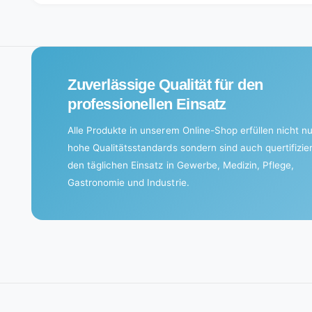
o
a
d
i
Zuverlässige Qualität für den
n
g
professionellen Einsatz
.
Alle Produkte in unserem Online-Shop erfüllen nicht nu
.
hohe Qualitätsstandards sondern sind auch quertifizier
.
den täglichen Einsatz in Gewerbe, Medizin, Pflege,
Gastronomie und Industrie.