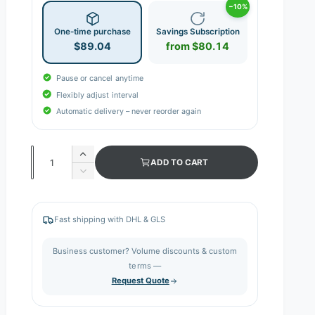
−10%
One-time purchase
Savings Subscription
$89.04
from $80.14
Pause or cancel anytime
Flexibly adjust interval
Automatic delivery – never reorder again
Q
I
ADD TO CART
n
u
D
c
e
a
r
c
n
e
r
Fast shipping with DHL & GLS
a
e
t
s
a
i
Business customer? Volume discounts & custom
e
s
q
terms —
t
e
u
Request Quote
q
y
a
u
n
a