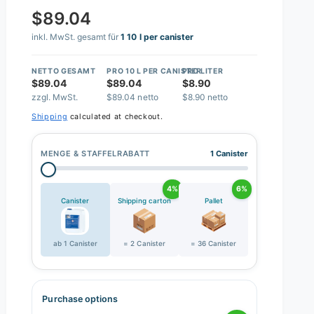
$89.04
inkl. MwSt. gesamt für
1 10 l per canister
NETTO GESAMT
PRO 10 L PER CANISTER
PRO LITER
$89.04
$89.04
$8.90
zzgl. MwSt.
$89.04 netto
$8.90 netto
Shipping
calculated at checkout.
MENGE & STAFFELRABATT
1 Canister
4%
6%
Canister
Shipping carton
Pallet
ab 1 Canister
= 2 Canister
= 36 Canister
Purchase options