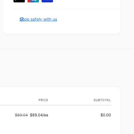
m
e
n
Shop safely with us
t
m
e
t
h
o
d
s
PRICE
SUBTOTAL
$89.04
$89.04/ea
$0.00
Regular
Sale
price
price