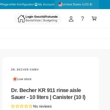
y
United States (USD $)
Pflegemittel Konfigurator
My Account
A
C
c
Login Geschäftskunde
a
Bestellliste | Budgeting
c
rt
o
u
nt
DR. BECHER GMBH
Low stock
Dr. Becher KR 911 rinse aisle
Sauer - 10 liters | Canister (10 l)
No reviews