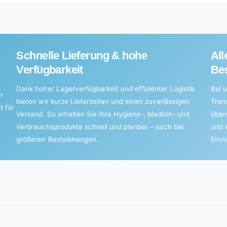
Title
Default
Title
Schnelle Lieferung & hohe
All
Verfügbarkeit
Bes
Dank hoher Lagerverfügbarkeit und effizienter Logistik
Bei u
r
bieten wir kurze Lieferzeiten und einen zuverlässigen
Tran
t für
Versand. So erhalten Sie Ihre Hygiene-, Medizin- und
über
Verbrauchsprodukte schnell und planbar – auch bei
und 
größeren Bestellmengen.
Einr