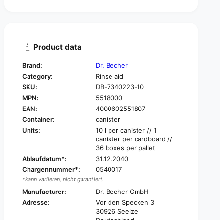
t
n
i
t
t
i
y
t
f
y
Product data
o
f
r
o
Brand:
Dr. Becher
D
r
Category:
Rinse aid
r
D
.
SKU:
DB-7340223-10
r
B
MPN:
5518000
.
e
B
EAN:
4000602551807
c
e
Container:
canister
h
c
Units:
10 l per canister // 1
e
h
canister per cardboard //
r
e
36 boxes per pallet
K
r
Ablaufdatum*:
31.12.2040
R
K
Chargennummer*:
0540017
9
R
*kann variieren, nicht garantiert.
1
9
1
Manufacturer:
Dr. Becher GmbH
1
r
1
Adresse:
Vor den Specken 3
i
r
30926 Seelze
n
Deutschland