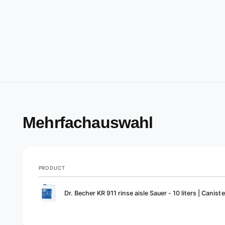
Mehrfachauswahl
PRODUCT
Your
Dr. Becher KR 911 rinse aisle Sauer - 10 liters | Canister
cart
L