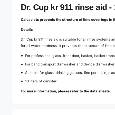
e
d
Dr. Cup kr 911 rinse aid - 
i
a
1
Calcacists prevents the structure of lime coverings in t
i
n
m
Details
o
d
Dr. Cup kr 911 rinse aid is suitable for all rinse systems 
a
l
for all water hardness. It prevents the structure of lime 
For professional glass, front door, basket, basket tra
For band transport dishwasher and device dishwashers
Suitable for glass, drinking glasses, fine porcelain, pla
10 liters of canister
For more information, please refer to the data sheets.