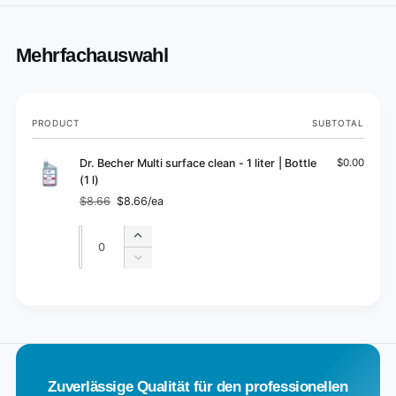
Mehrfachauswahl
Your
PRODUCT
SUBTOTAL
cart
Dr. Becher Multi surface clean - 1 liter | Bottle
$0.00
(1 l)
$8.66
$8.66/ea
Regular
Sale
price
price
Quantity
Quantity
Increase
quantity
Decrease
for
quantity
Default
for
L
Title
Default
o
Title
a
d
Zuverlässige Qualität für den professionellen
i