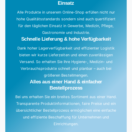
Einsatz
n
g
Alle Produkte in unserem Online-Shop erfüllen nicht nur
hohe Qualitätsstandards sondern sind auch quertifiziert
.
für den täglichen Einsatz in Gewerbe, Medizin, Pflege,
.
Gastronomie und Industrie.
.
Schnelle Lieferung & hohe Verfügbarkeit
Dank hoher Lagerverfügbarkeit und effizienter Logistik
bieten wir kurze Lieferzeiten und einen zuverlässigen
Versand. So erhalten Sie Ihre Hygiene-, Medizin- und
Verbrauchsprodukte schnell und planbar – auch bei
größeren Bestellmengen.
Alles aus einer Hand & einfacher
Bestellprozess
Bei uns erhalten Sie ein breites Sortiment aus einer Hand.
Transparente Produktinformationen, faire Preise und ein
übersichtlicher Bestellprozess ermöglichen eine einfache
und effiziente Beschaffung für Unternehmen und
Einrichtungen.