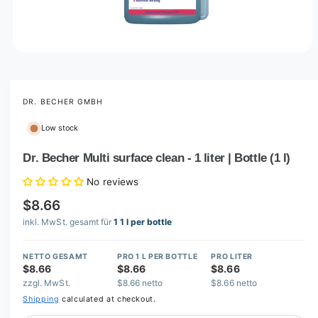
O
p
e
n
m
DR. BECHER GMBH
e
d
Low stock
i
a
1
Dr. Becher Multi surface clean - 1 liter | Bottle (1 l)
i
n
No reviews
m
o
$8.66
d
a
inkl. MwSt. gesamt für
1 1 l per bottle
l
NETTO GESAMT
PRO 1 L PER BOTTLE
PRO LITER
$8.66
$8.66
$8.66
zzgl. MwSt.
$8.66 netto
$8.66 netto
Shipping
calculated at checkout.