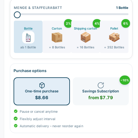
MENGE & STAFFELRABATT
1 Bottle
2%
4%
6%
Bottle
Carton
Shipping carton
Pallet
ab 1 Bottle
= 8 Bottles
= 16 Bottles
= 352 Bottles
Purchase options
−10%
One-time purchase
Savings Subscription
$8.66
from $7.79
Pause or cancel anytime
Flexibly adjust interval
Automatic delivery – never reorder again