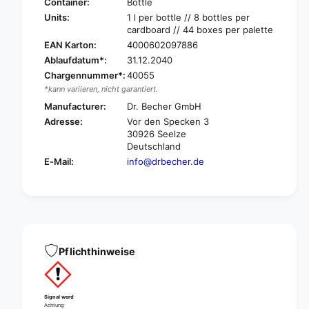
.
Container:
Bottle
e
B
Units:
1 l per bottle // 8 bottles per
c
e
cardboard // 44 boxes per palette
h
c
EAN Karton:
4000602097886
e
h
Ablaufdatum*:
31.12.2040
r
e
M
Chargennummer*:
40055
r
u
*kann variieren, nicht garantiert.
M
l
u
Manufacturer:
Dr. Becher GmbH
t
l
Adresse:
Vor den Specken 3
i
t
30926 Seelze
s
i
Deutschland
u
s
E-Mail:
info@drbecher.de
r
u
f
r
a
f
c
a
e
c
c
e
l
c
Pflichthinweise
e
l
a
e
n
a
-
Signal word
n
Achtung