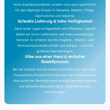
hohe Qualitätsstandards sondern sind auch quertifiziert
.
für den täglichen Einsatz in Gewerbe, Medizin, Pflege,
.
Gastronomie und Industrie.
.
Schnelle Lieferung & hohe Verfügbarkeit
Dank hoher Lagerverfügbarkeit und effizienter Logistik
bieten wir kurze Lieferzeiten und einen zuverlässigen
Versand. So erhalten Sie Ihre Hygiene-, Medizin- und
Verbrauchsprodukte schnell und planbar – auch bei
größeren Bestellmengen.
Alles aus einer Hand & einfacher
Bestellprozess
Bei uns erhalten Sie ein breites Sortiment aus einer Hand.
Transparente Produktinformationen, faire Preise und ein
übersichtlicher Bestellprozess ermöglichen eine einfache
und effiziente Beschaffung für Unternehmen und
Einrichtungen.