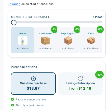
Shipping
calculated at checkout.
MENGE & STAFFELRABATT
1 Piece
4%
6%
8%
Piece
Cardboard
Shipping box
Pallet
ab 1 Piece
= 10 Piece
= 40 Piece
= 420 Piece
Purchase options
−10%
One-time purchase
Savings Subscription
$13.87
from $12.48
Pause or cancel anytime
Flexibly adjust interval