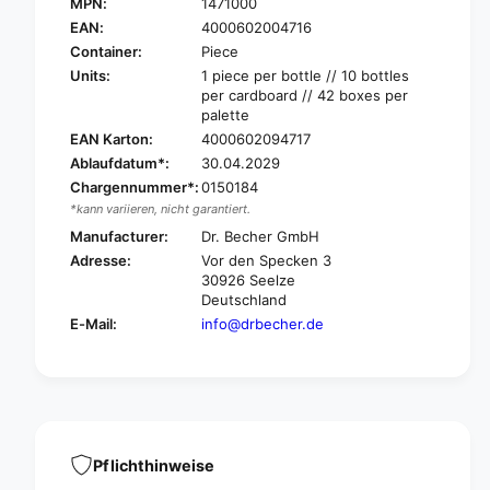
r
MPN:
1471000
D
.
r
EAN:
4000602004716
B
.
Container:
Piece
e
B
Units:
1 piece per bottle // 10 bottles
c
e
per cardboard // 42 boxes per
h
c
palette
e
h
EAN Karton:
4000602094717
r
e
Ablaufdatum*:
30.04.2029
H
r
Chargennummer*:
0150184
a
H
n
*kann variieren, nicht garantiert.
a
d
n
Manufacturer:
Dr. Becher GmbH
d
d
Adresse:
Vor den Specken 3
i
d
30926 Seelze
s
i
Deutschland
i
s
E-Mail:
info@drbecher.de
n
i
f
n
e
f
c
e
t
c
i
t
o
i
Pflichthinweise
n
o