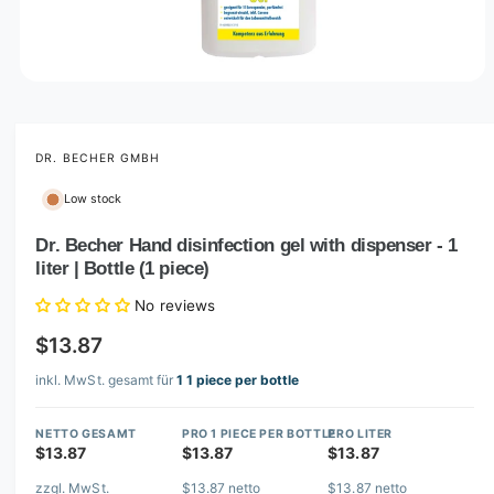
O
p
e
n
m
DR. BECHER GMBH
e
d
Low stock
i
a
1
Dr. Becher Hand disinfection gel with dispenser - 1
i
liter | Bottle (1 piece)
n
m
o
No reviews
d
a
$13.87
l
inkl. MwSt. gesamt für
1 1 piece per bottle
NETTO GESAMT
PRO 1 PIECE PER BOTTLE
PRO LITER
$13.87
$13.87
$13.87
zzgl. MwSt.
$13.87 netto
$13.87 netto