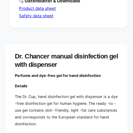
Datenblätter & Downloads
r
B
|
Product data sheet
o
B
Safety data sheet
t
o
t
t
l
t
e
l
(
e
1
(
p
1
Dr. Chancer manual disinfection gel
i
p
e
i
with dispenser
c
e
e
c
Perfume and dye-free gel for hand disinfection
)
e
)
Details
The Dr. Cup, hand disinfection gel with dispenser is a dye
-free disinfection gel for human hygiene. The ready -to -
use gel contains skin -friendly, light -fat care substances
and corresponds to the European standard for hand
disinfection.