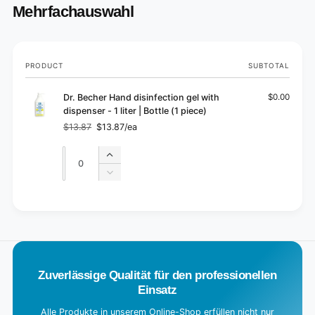
Mehrfachauswahl
Your
PRODUCT
SUBTOTAL
cart
Dr. Becher Hand disinfection gel with
$0.00
dispenser - 1 liter | Bottle (1 piece)
$13.87
$13.87/ea
Regular
Sale
price
price
Quantity
Quantity
Increase
quantity
Decrease
for
quantity
Default
for
L
Title
Default
o
Title
a
d
Zuverlässige Qualität für den professionellen
i
Einsatz
n
g
Alle Produkte in unserem Online-Shop erfüllen nicht nur