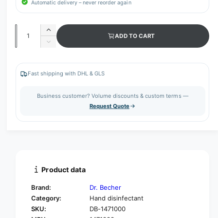
Automatic delivery – never reorder again
Q
I
ADD TO CART
u
n
D
c
a
e
r
c
n
e
r
Fast shipping with DHL & GLS
t
a
e
s
i
a
Business customer? Volume discounts & custom terms —
e
s
t
Request Quote
q
e
y
u
q
a
u
n
a
t
n
i
t
t
i
Product data
y
t
f
y
Brand:
Dr. Becher
o
f
Category:
Hand disinfectant
r
o
SKU:
DB-1471000
D
r