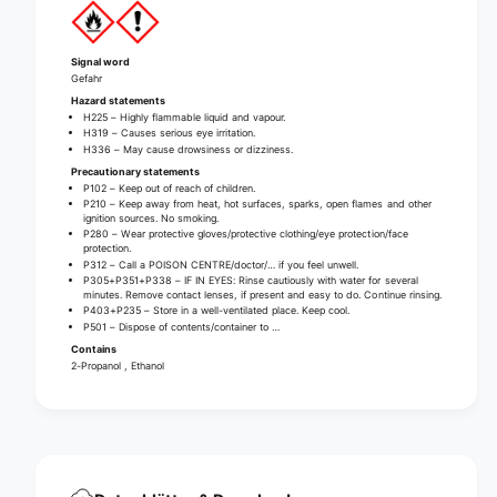
g
n
e
g
l
e
Signal word
w
l
Gefahr
i
w
Hazard statements
t
H225 – Highly flammable liquid and vapour.
i
h
H319 – Causes serious eye irritation.
t
H336 – May cause drowsiness or dizziness.
d
h
Precautionary statements
i
d
P102 – Keep out of reach of children.
s
i
P210 – Keep away from heat, hot surfaces, sparks, open flames and other
p
ignition sources. No smoking.
s
P280 – Wear protective gloves/protective clothing/eye protection/face
e
p
protection.
n
P312 – Call a POISON CENTRE/doctor/… if you feel unwell.
e
P305+P351+P338 – IF IN EYES: Rinse cautiously with water for several
s
n
minutes. Remove contact lenses, if present and easy to do. Continue rinsing.
e
s
P403+P235 – Store in a well-ventilated place. Keep cool.
r
P501 – Dispose of contents/container to …
e
-
Contains
r
1
2-Propanol , Ethanol
-
l
1
i
l
t
i
e
t
r
e
|