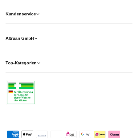
Kundenservice
Altruan GmbH
Top-Kategorien
P