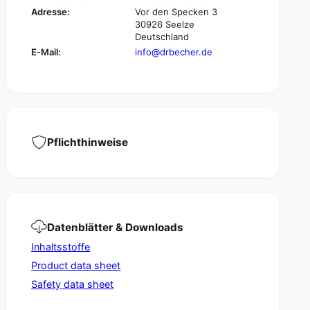
r
a
Adresse:
Vor den Specken 3
y
r
30926 Seelze
c
y
Deutschland
l
c
E-Mail:
info@drbecher.de
e
l
a
e
n
a
e
n
r
e
c
r
o
c
Pflichthinweise
n
o
c
n
e
c
n
e
t
n
r
t
Datenblätter & Downloads
a
r
t
a
Inhaltsstoffe
e
t
Product data sheet
-
e
1
Safety data sheet
-
l
1
i