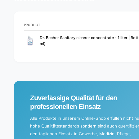
PRODUCT
Your
Dr. Becher Sanitary cleaner concentrate - 1 liter | Bot
cart
ml)
L
o
a
d
i
Zuverlässige Qualität für den
n
g
professionellen Einsatz
.
Alle Produkte in unserem Online-Shop erfüllen nicht nu
.
hohe Qualitätsstandards sondern sind auch quertifizier
.
den täglichen Einsatz in Gewerbe, Medizin, Pflege,