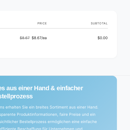
s
PRICE
SUBTOTAL
$8.67
$8.67/ea
$0.00
Regular
Sale
price
price
es aus einer Hand & einfacher
tellprozess
ns erhalten Sie ein breites Sortiment aus einer Hand.
sparente Produktinformationen, faire Preise und ein
sichtlicher Bestellprozess ermöglichen eine einfache
effiziente Beschaffung für Unternehmen und