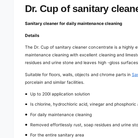
e
d
Dr. Cup of sanitary cleane
i
a
1
Sanitary cleaner for daily maintenance cleaning
i
n
m
Details
o
d
The Dr. Cup of sanitary cleaner concentrate is a highly e
a
l
maintenance cleaning with excellent cleaning and limesto
residues and urine stone and leaves high -gloss surfaces
Suitable for floors, walls, objects and chrome parts in
San
porcelain and similar facilities.
Up to 200l application solution
Is chlorine, hydrochloric acid, vinegar and phosphoric
For daily maintenance cleaning
Removed effortlessly rust, soap residues and urine st
For the entire sanitary area