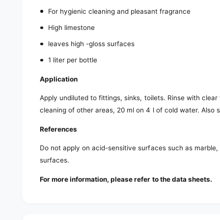
For hygienic cleaning and pleasant fragrance
High limestone
leaves high -gloss surfaces
1 liter per bottle
Application
Apply undiluted to fittings, sinks, toilets. Rinse with clea
cleaning of other areas, 20 ml on 4 l of cold water. Also s
References
Do not apply on acid-sensitive surfaces such as marble, 
surfaces.
For more information, please refer to the data sheets.