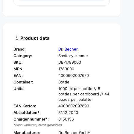
u
n
a
t
n
i
t
t
i
y
t
f
y
Product data
o
f
r
o
Brand:
Dr. Becher
D
r
Category:
Sanitary cleaner
r
D
.
SKU:
DB-1789000
r
B
MPN:
1789000
.
e
B
EAN:
4000602007670
c
e
Container:
Bottle
h
c
Units:
1000 ml per bottle // 8
e
h
bottles per cardboard // 44
r
e
boxes per palette
S
r
EAN Karton:
4000602097893
a
S
Ablaufdatum*:
31.12.2040
n
a
i
Chargennummer*:
0150156
n
t
*kann variieren, nicht garantiert.
i
a
t
Manufacturer:
Dr. Becher GmbH