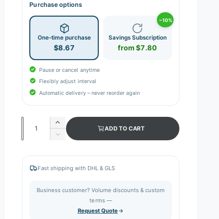
Purchase options
−10%
One-time purchase
Savings Subscription
$8.67
from $7.80
Pause or cancel anytime
Flexibly adjust interval
Automatic delivery – never reorder again
Q
I
ADD TO CART
n
u
D
c
e
a
r
c
n
e
r
Fast shipping with DHL & GLS
a
e
t
s
a
i
Business customer? Volume discounts & custom
e
s
q
terms —
t
e
u
Request Quote
q
y
a