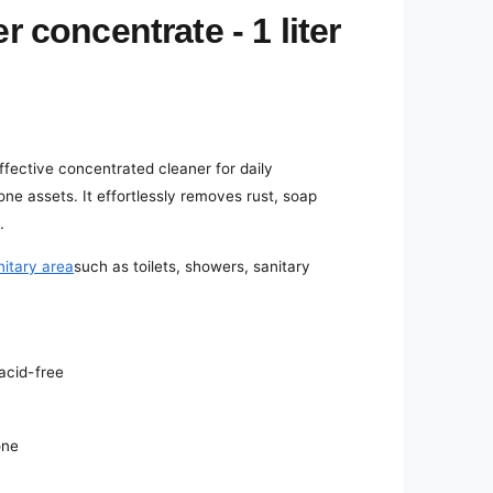
r concentrate - 1 liter
ffective concentrated cleaner for daily
ne assets. It effortlessly removes rust, soap
.
itary area
such as toilets, showers, sanitary
 acid-free
one