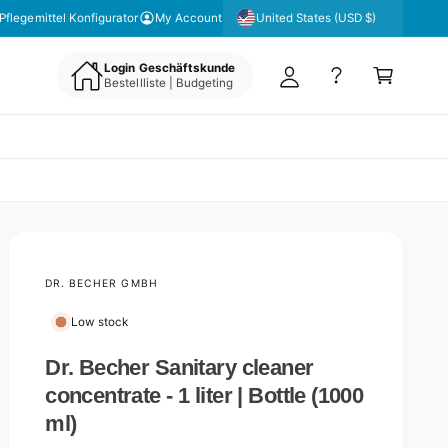
y
United States (USD $)
Pflegemittel Konfigurator
My Account
A
C
c
Login Geschäftskunde
a
Bestellliste | Budgeting
c
rt
o
u
nt
DR. BECHER GMBH
Low stock
Dr. Becher Sanitary cleaner
concentrate - 1 liter | Bottle (1000
ml)