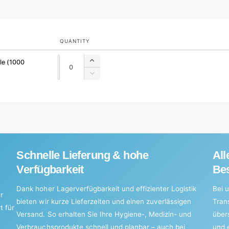
QUANTITY
Quantity
Quantity
tle (1000
Increase
quantity
Decrease
for
quantity
Default
for
Title
Default
Title
Schnelle Lieferung & hohe
All
Verfügbarkeit
Bes
Dank hoher Lagerverfügbarkeit und effizienter Logistik
Bei u
r
bieten wir kurze Lieferzeiten und einen zuverlässigen
Tran
t für
Versand. So erhalten Sie Ihre Hygiene-, Medizin- und
über
Verbrauchsprodukte schnell und planbar – auch bei
und 