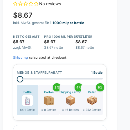
No reviews
$8.67
inkl. MwSt. gesamt für
1 1000 ml per bottle
NETTO GESAMT
PRO 1000 ML PER BOTTLE
PRO LITER
$8.67
$8.67
$8.67
zzgl. MwSt.
$8.67 netto
$8.67 netto
Shipping
calculated at checkout.
MENGE & STAFFELRABATT
1 Bottle
2%
4%
6%
Bottle
Carton
Shipping carton
Pallet
ab 1 Bottle
= 8 Bottles
= 16 Bottles
= 352 Bottles