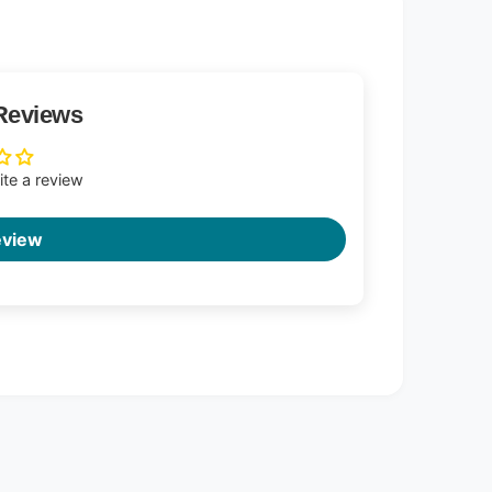
Reviews
rite a review
eview