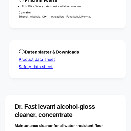
Pflichthinweise
h
l
o
EUH210 – Safety data sheet available on request.
-
l
Contains
g
-
Ethanol , Alkohole, C9-11, ethoxyliert , Fettalkoholalkoxylat
l
g
o
l
s
o
s
s
c
s
l
c
Datenblätter & Downloads
e
l
Product data sheet
a
e
n
a
Safety data sheet
e
n
r
e
,
r
c
,
o
c
n
o
c
Dr. Fast levant alcohol-gloss
n
e
c
cleaner, concentrate
n
e
t
n
Maintenance cleaner for all water -resistant floor
r
t