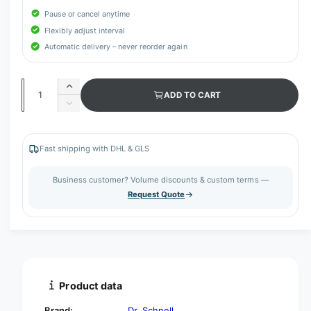
Pause or cancel anytime
Flexibly adjust interval
Automatic delivery – never reorder again
Q
I
ADD TO CART
u
n
D
c
a
e
r
c
n
e
r
Fast shipping with DHL & GLS
t
a
e
s
i
a
Business customer? Volume discounts & custom terms —
e
s
t
Request Quote
q
e
y
u
q
a
u
n
a
t
n
i
t
t
i
Product data
y
t
f
y
Brand:
Dr. Schnell