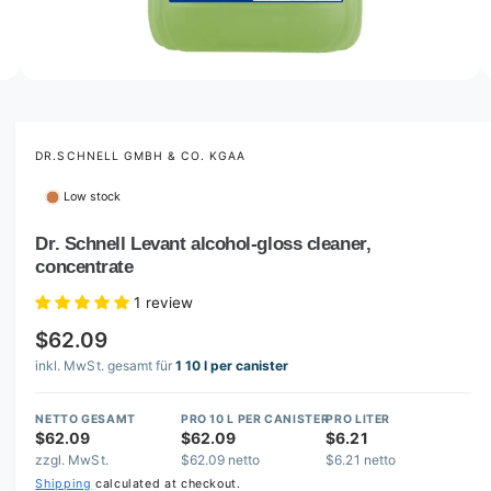
o
w
a
v
O
2
/
of
3
p
a
e
i
n
m
DR.SCHNELL GMBH & CO. KGAA
l
e
d
a
Low stock
i
b
a
2
Dr. Schnell Levant alcohol-gloss cleaner,
l
i
concentrate
n
e
m
i
o
1 review
d
n
a
$62.09
l
g
inkl. MwSt. gesamt für
1 10 l per canister
a
l
NETTO GESAMT
PRO 10 L PER CANISTER
PRO LITER
$62.09
$62.09
$6.21
l
zzgl. MwSt.
$62.09 netto
$6.21 netto
e
Shipping
calculated at checkout.