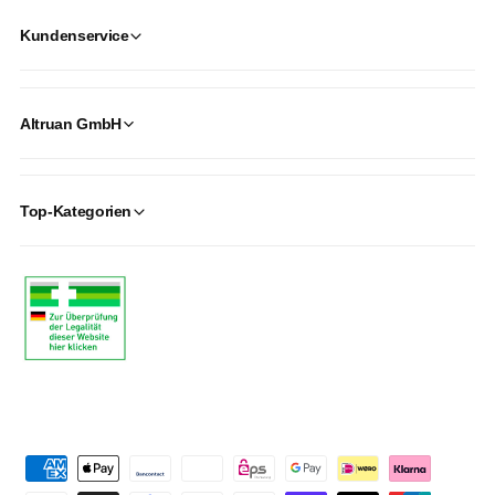
Kundenservice
Altruan GmbH
Top-Kategorien
P
a