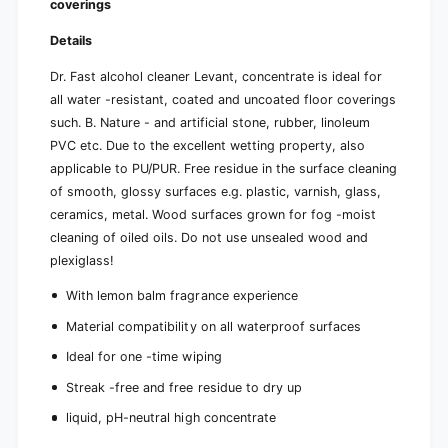
a
coverings
r
t
a
e
Details
t
e
Dr. Fast alcohol cleaner Levant, concentrate is ideal for
all water -resistant, coated and uncoated floor coverings
such. B. Nature - and artificial stone, rubber, linoleum
PVC etc. Due to the excellent wetting property, also
applicable to PU/PUR. Free residue in the surface cleaning
of smooth, glossy surfaces e.g. plastic, varnish, glass,
ceramics, metal. Wood surfaces grown for fog -moist
cleaning of oiled oils. Do not use unsealed wood and
plexiglass!
With lemon balm fragrance experience
Material compatibility on all waterproof surfaces
Ideal for one -time wiping
Streak -free and free residue to dry up
liquid, pH-neutral high concentrate