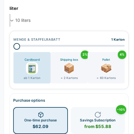
r
liter
y
v
i
e
w
MENGE & STAFFELRABATT
1 Karton
2%
4%
Cardboard
Shipping box
Pallet
ab 1 Karton
= 2 Kartons
= 60 Kartons
Purchase options
−10%
One-time purchase
Savings Subscription
$62.09
from $55.88