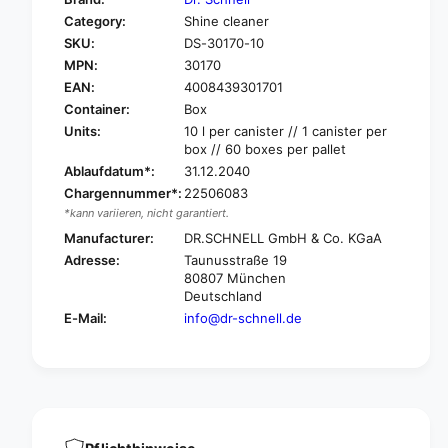
o
f
Category:
Shine cleaner
r
o
SKU:
DS-30170-10
D
r
r
MPN:
30170
D
.
r
EAN:
4008439301701
S
.
Container:
Box
c
S
Units:
10 l per canister // 1 canister per
h
c
box // 60 boxes per pallet
n
h
Ablaufdatum*:
31.12.2040
e
n
Chargennummer*:
22506083
l
e
*kann variieren, nicht garantiert.
l
l
L
Manufacturer:
DR.SCHNELL GmbH & Co. KGaA
l
e
L
Adresse:
Taunusstraße 19
v
e
80807 München
a
v
Deutschland
n
a
E-Mail:
info@dr-schnell.de
t
n
a
t
l
a
c
l
o
c
h
o
o