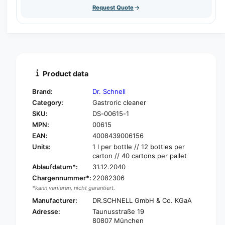
s
t
Request Quote
q
e
y
u
q
a
u
n
a
t
n
i
t
t
i
Product data
y
t
f
y
Brand:
Dr. Schnell
o
f
Category:
Gastroric cleaner
r
o
SKU:
DS-00615-1
D
r
r
MPN:
00615
D
.
r
EAN:
4008439006156
S
.
Units:
1 l per bottle // 12 bottles per
c
S
carton // 40 cartons per pallet
h
c
Ablaufdatum*:
31.12.2040
n
h
Chargennummer*:
22082306
e
n
*kann variieren, nicht garantiert.
l
e
l
Manufacturer:
DR.SCHNELL GmbH & Co. KGaA
l
P
Adresse:
Taunusstraße 19
l
e
80807 München
P