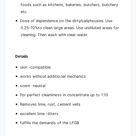
r
o
foods such as kitchens, bakeries, butchers, butchery
s
r
etc.
u
s
r
u
Dose of dependence on the dirty/caliphouses. Use
f
r
0.25-10%to clean large areas. Use undiluted areas for
a
f
cleaning. Then wash with clear water.
c
a
e
c
s
e
|
s
Details
|
skin -compatible
works without additional mechanics
scent -neutral
For perfect cleanliness in concentrate up to 1:10
Removes lime, rust, cement veils
excellent lime -litters
fulfills the demands of the LFGB