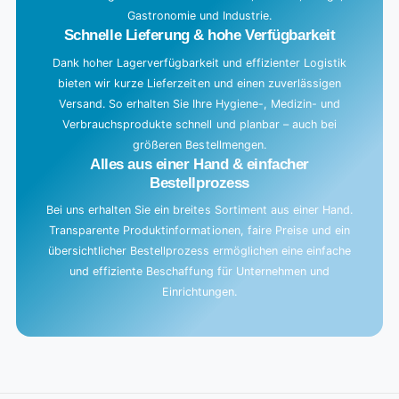
Gastronomie und Industrie.
.
Schnelle Lieferung & hohe Verfügbarkeit
Dank hoher Lagerverfügbarkeit und effizienter Logistik
bieten wir kurze Lieferzeiten und einen zuverlässigen
Versand. So erhalten Sie Ihre Hygiene-, Medizin- und
Verbrauchsprodukte schnell und planbar – auch bei
größeren Bestellmengen.
Alles aus einer Hand & einfacher
Bestellprozess
Bei uns erhalten Sie ein breites Sortiment aus einer Hand.
Transparente Produktinformationen, faire Preise und ein
übersichtlicher Bestellprozess ermöglichen eine einfache
und effiziente Beschaffung für Unternehmen und
Einrichtungen.