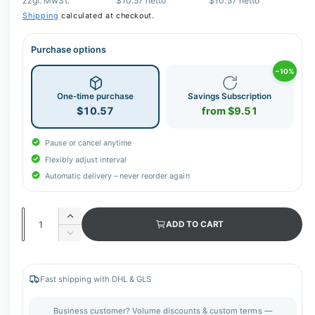
zzgl. MwSt.
$10.57 netto
$10.57 netto
Shipping
calculated at checkout.
Purchase options
−10%
One-time purchase
Savings Subscription
$10.57
from $9.51
Pause or cancel anytime
Flexibly adjust interval
Automatic delivery – never reorder again
Q
I
ADD TO CART
u
n
D
c
a
e
r
c
n
e
r
Fast shipping with DHL & GLS
t
a
e
s
i
a
Business customer? Volume discounts & custom terms —
e