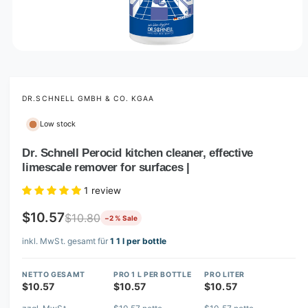
O
p
e
n
m
DR.SCHNELL GMBH & CO. KGAA
e
d
Low stock
i
a
1
Dr. Schnell Perocid kitchen cleaner, effective
i
limescale remover for surfaces |
n
m
o
1 review
d
a
$10.57
$10.80
−2 % Sale
l
inkl. MwSt. gesamt für
1 1 l per bottle
NETTO GESAMT
PRO 1 L PER BOTTLE
PRO LITER
$10.57
$10.57
$10.57