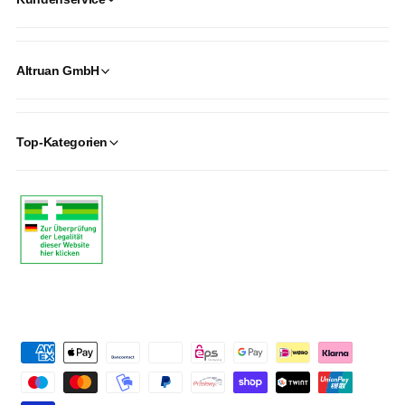
Altruan GmbH
Top-Kategorien
P
a
y