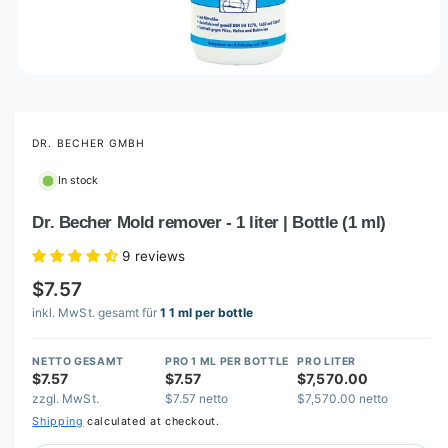
O
p
e
n
m
DR. BECHER GMBH
e
d
In stock
i
a
1
Dr. Becher Mold remover - 1 liter | Bottle (1 ml)
i
n
9 reviews
m
o
$7.57
d
a
inkl. MwSt. gesamt für
1 1 ml per bottle
l
NETTO GESAMT
PRO 1 ML PER BOTTLE
PRO LITER
$7.57
$7.57
$7,570.00
zzgl. MwSt.
$7.57 netto
$7,570.00 netto
Shipping
calculated at checkout.