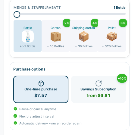
MENGE & STAFFELRABATT
1 Bottle
2%
4%
6%
Bottle
Carton
Shipping carton
Pallet
ab 1 Bottle
= 10 Bottles
= 30 Bottles
= 320 Bottles
Purchase options
−10%
One-time purchase
Savings Subscription
$7.57
from $6.81
Pause or cancel anytime
Flexibly adjust interval
Automatic delivery – never reorder again