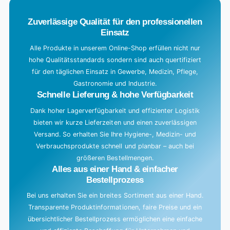
d
Zuverlässige Qualität für den professionellen
i
Einsatz
n
g
Alle Produkte in unserem Online-Shop erfüllen nicht nur
hohe Qualitätsstandards sondern sind auch quertifiziert
.
für den täglichen Einsatz in Gewerbe, Medizin, Pflege,
.
Gastronomie und Industrie.
.
Schnelle Lieferung & hohe Verfügbarkeit
Dank hoher Lagerverfügbarkeit und effizienter Logistik
bieten wir kurze Lieferzeiten und einen zuverlässigen
Versand. So erhalten Sie Ihre Hygiene-, Medizin- und
Verbrauchsprodukte schnell und planbar – auch bei
größeren Bestellmengen.
Alles aus einer Hand & einfacher
Bestellprozess
Bei uns erhalten Sie ein breites Sortiment aus einer Hand.
Transparente Produktinformationen, faire Preise und ein
übersichtlicher Bestellprozess ermöglichen eine einfache