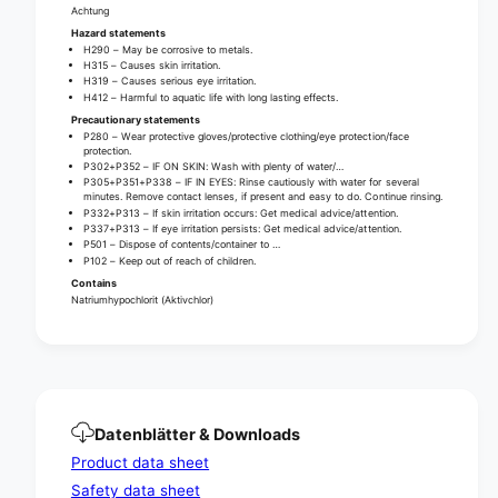
|
r
Achtung
B
|
Hazard statements
o
B
H290 – May be corrosive to metals.
t
H315 – Causes skin irritation.
o
H319 – Causes serious eye irritation.
t
t
H412 – Harmful to aquatic life with long lasting effects.
l
t
Precautionary statements
e
l
P280 – Wear protective gloves/protective clothing/eye protection/face
(
protection.
e
P302+P352 – IF ON SKIN: Wash with plenty of water/…
1
(
P305+P351+P338 – IF IN EYES: Rinse cautiously with water for several
m
1
minutes. Remove contact lenses, if present and easy to do. Continue rinsing.
l
P332+P313 – If skin irritation occurs: Get medical advice/attention.
m
P337+P313 – If eye irritation persists: Get medical advice/attention.
)
l
P501 – Dispose of contents/container to …
)
P102 – Keep out of reach of children.
Contains
Natriumhypochlorit (Aktivchlor)
Datenblätter & Downloads
Product data sheet
Safety data sheet