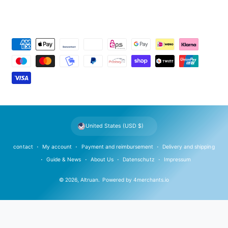
P
a
y
m
e
n
t
United States (USD $)
m
e
contact
My account
Payment and reimbursement
Delivery and shipping
t
Guide & News
About Us
Datenschutz
Impressum
h
© 2026,
Altruan
.
Powered by
4merchants.io
o
d
s