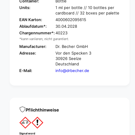
.
Container:
Bottle
e
B
Units:
1 ml per bottle // 10 bottles per
c
e
cardboard // 32 boxes per palette
h
c
EAN Karton:
4000602095615
e
h
Ablaufdatum*:
30.04.2028
r
e
M
Chargennummer*:
40223
r
o
*kann variieren, nicht garantiert.
M
l
o
Manufacturer:
Dr. Becher GmbH
d
l
Adresse:
Vor den Specken 3
r
d
30926 Seelze
e
r
Deutschland
m
e
E-Mail:
info@drbecher.de
o
m
v
o
e
v
r
e
-
r
1
-
l
1
Pflichthinweise
i
l
t
i
e
t
r
e
Signal word