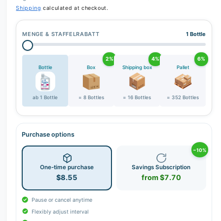
Shipping
calculated at checkout.
MENGE & STAFFELRABATT
1 Bottle
2%
4%
6%
Bottle
Box
Shipping box
Pallet
ab 1 Bottle
= 8 Bottles
= 16 Bottles
= 352 Bottles
Purchase options
−10%
One-time purchase
Savings Subscription
$8.55
from $7.70
Pause or cancel anytime
Flexibly adjust interval