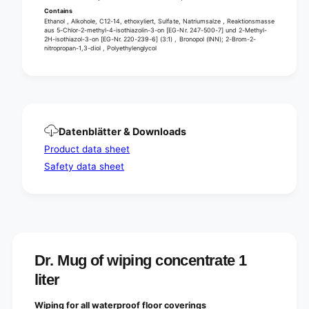
e
t
Contains
1
e
Ethanol , Alkohole, C12-14, ethoxyliert, Sulfate, Natriumsalze , Reaktionsmasse
aus 5-Chlor-2-methyl-4-isothiazolin-3-on [EG-Nr. 247-500-7] und 2-Methyl-
l
1
2H-isothiazol-3-on [EG-Nr. 220-239-6] (3:1) , Bronopol (INN); 2-Brom-2-
i
l
nitropropan-1,3-diol , Polyethylenglycol
t
i
e
t
r
e
|
r
B
|
o
B
Datenblätter & Downloads
t
o
Product data sheet
t
t
l
Safety data sheet
t
e
l
(
e
1
(
0
1
0
0
0
0
m
Dr. Mug of wiping concentrate 1
0
l
m
liter
)
l
)
Wiping for all waterproof floor coverings