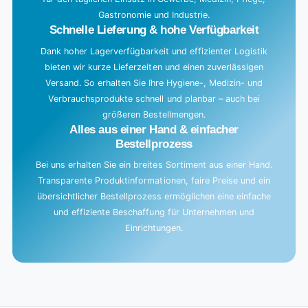
.
Gastronomie und Industrie.
.
Schnelle Lieferung & hohe Verfügbarkeit
Dank hoher Lagerverfügbarkeit und effizienter Logistik
bieten wir kurze Lieferzeiten und einen zuverlässigen
Versand. So erhalten Sie Ihre Hygiene-, Medizin- und
Verbrauchsprodukte schnell und planbar – auch bei
größeren Bestellmengen.
Alles aus einer Hand & einfacher
Bestellprozess
Bei uns erhalten Sie ein breites Sortiment aus einer Hand.
Transparente Produktinformationen, faire Preise und ein
übersichtlicher Bestellprozess ermöglichen eine einfache
und effiziente Beschaffung für Unternehmen und
Einrichtungen.