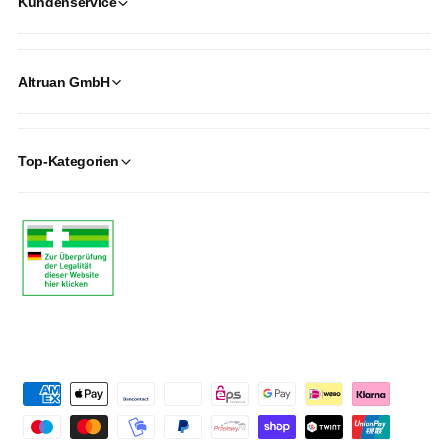
Kundenservice
Altruan GmbH
Top-Kategorien
P
a
y