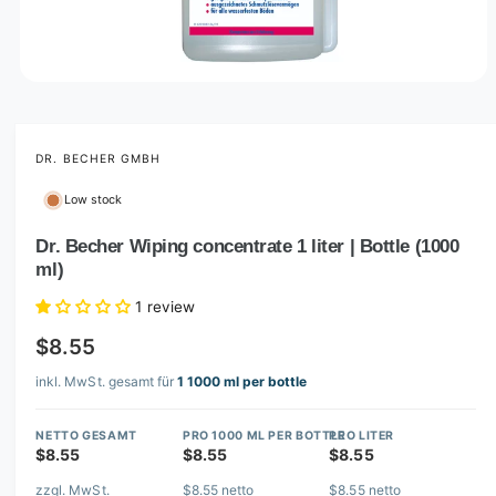
O
p
e
n
m
DR. BECHER GMBH
e
d
Low stock
i
a
1
Dr. Becher Wiping concentrate 1 liter | Bottle (1000
i
ml)
n
m
o
1 review
d
a
$8.55
l
inkl. MwSt. gesamt für
1 1000 ml per bottle
NETTO GESAMT
PRO 1000 ML PER BOTTLE
PRO LITER
$8.55
$8.55
$8.55
zzgl. MwSt.
$8.55 netto
$8.55 netto