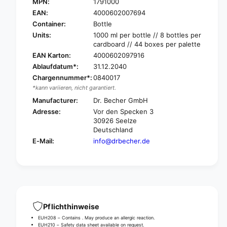
r
MPN:
1791000
D
.
r
EAN:
4000602007694
B
.
Container:
Bottle
e
B
Units:
1000 ml per bottle // 8 bottles per
c
e
cardboard // 44 boxes per palette
h
c
EAN Karton:
4000602097916
e
h
Ablaufdatum*:
31.12.2040
r
e
W
Chargennummer*:
0840017
r
i
*kann variieren, nicht garantiert.
W
p
i
Manufacturer:
Dr. Becher GmbH
i
p
Adresse:
Vor den Specken 3
n
i
30926 Seelze
g
n
Deutschland
c
g
E-Mail:
info@drbecher.de
o
c
n
o
c
n
e
c
n
e
t
n
r
t
Pflichthinweise
a
r
EUH208 – Contains
. May produce an allergic reaction.
t
a
EUH210 – Safety data sheet available on request.