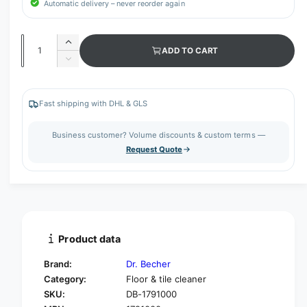
Automatic delivery – never reorder again
Q
I
ADD TO CART
u
n
D
c
a
e
r
c
n
e
r
Fast shipping with DHL & GLS
t
a
e
s
i
a
Business customer? Volume discounts & custom terms —
e
s
t
Request Quote
q
e
y
u
q
a
u
n
a
t
n
i
t
t
i
Product data
y
t
f
y
Brand:
Dr. Becher
o
f
Category:
Floor & tile cleaner
r
o
SKU:
DB-1791000
D
r