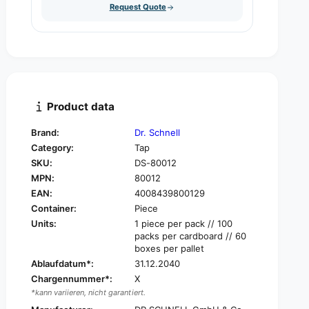
u
Request Quote
q
y
a
u
n
a
t
n
i
t
t
i
y
t
f
y
Product data
o
f
r
o
Brand:
Dr. Schnell
D
r
Category:
Tap
r
D
.
SKU:
DS-80012
r
S
MPN:
80012
.
c
S
EAN:
4008439800129
h
c
Container:
Piece
n
h
Units:
1 piece per pack // 100
e
n
packs per cardboard // 60
l
e
boxes per pallet
l
l
Ablaufdatum*:
31.12.2040
T
l
Chargennummer*:
X
a
T
*kann variieren, nicht garantiert.
p
a
w