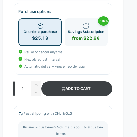
Purchase options
−10%
One-time purchase
Savings Subscription
$25.18
from $22.66
Pause or cancel anytime
Flexibly adjust interval
Automatic delivery – never reorder again
Q
I
ADD TO CART
n
u
D
c
e
a
r
c
n
e
r
Fast shipping with DHL & GLS
a
e
t
s
a
i
Business customer? Volume discounts & custom
e
s
q
terms —
t
e