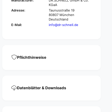
Manufacturer:
DR.SCHNELL GmbH & Co.
p
i
KGaA
w
t
i
Adresse:
Taunusstraße 19
h
80807 München
t
t
Deutschland
h
h
t
E-Mail:
info@dr-schnell.de
r
h
e
r
a
e
d
a
d
Pflichthinweise
Datenblätter & Downloads