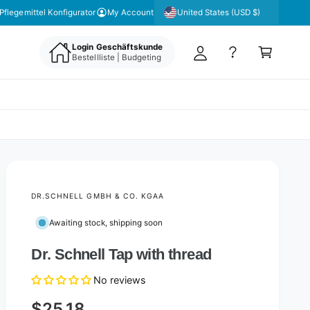
y
United States (USD $)
Pflegemittel Konfigurator
My Account
A
C
c
Login Geschäftskunde
a
Bestellliste | Budgeting
c
rt
o
u
nt
DR.SCHNELL GMBH & CO. KGAA
Awaiting stock, shipping soon
Dr. Schnell Tap with thread
No reviews
$25.18