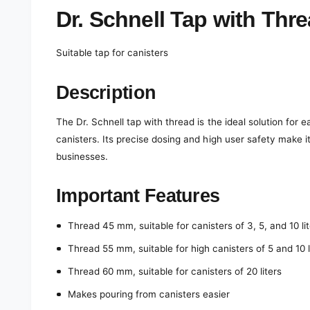
e
d
Dr. Schnell Tap with Thr
i
a
1
Suitable tap for canisters
i
n
m
o
Description
d
a
l
The Dr. Schnell tap with thread is the ideal solution for
canisters. Its precise dosing and high user safety make 
businesses.
Important Features
Thread 45 mm, suitable for canisters of 3, 5, and 10 li
Thread 55 mm, suitable for high canisters of 5 and 10 l
Thread 60 mm, suitable for canisters of 20 liters
Makes pouring from canisters easier