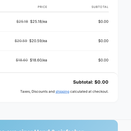
PRICE
SUBTOTAL
$25.18
$25.18/ea
$0.00
Regular
Sale
price
price
$20.59
$20.59/ea
$0.00
Regular
Sale
price
price
$18.60
$18.60/ea
$0.00
Regular
Sale
price
price
Subtotal:
$0.00
Taxes, Discounts and
shipping
calculated at checkout.