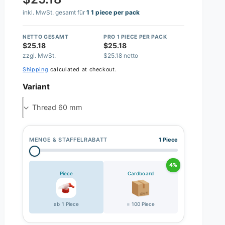
inkl. MwSt. gesamt für
1 1 piece per pack
NETTO GESAMT
PRO 1 PIECE PER PACK
$25.18
$25.18
zzgl. MwSt.
$25.18 netto
Shipping
calculated at checkout.
Variant
Thread 60 mm
MENGE & STAFFELRABATT
1 Piece
4%
Piece
Cardboard
ab 1 Piece
= 100 Piece