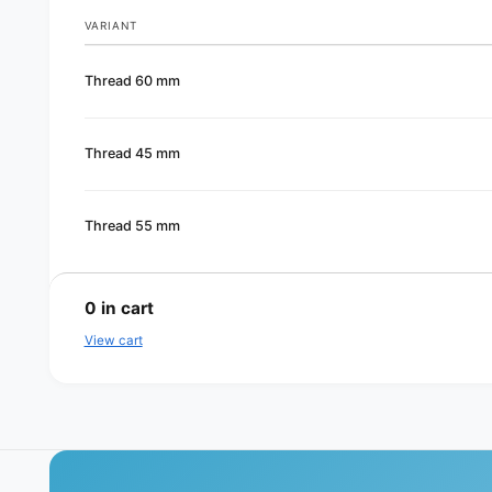
VARIANT
Your
Thread 60 mm
cart
Thread 45 mm
Thread 55 mm
L
o
0
in cart
a
View cart
d
i
n
g
.