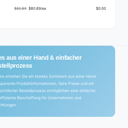
d
r
b
d
$80.89
$80.89/ea
$0.00
o
Regular
Sale
b
a
price
price
o
r
a
d
r
(
d
6
(
r
6
o
r
l
o
es aus einer Hand & einfacher
e
l
tellprozess
s
e
)
s
ns erhalten Sie ein breites Sortiment aus einer Hand.
)
sparente Produktinformationen, faire Preise und ein
sichtlicher Bestellprozess ermöglichen eine einfache
effiziente Beschaffung für Unternehmen und
ichtungen.