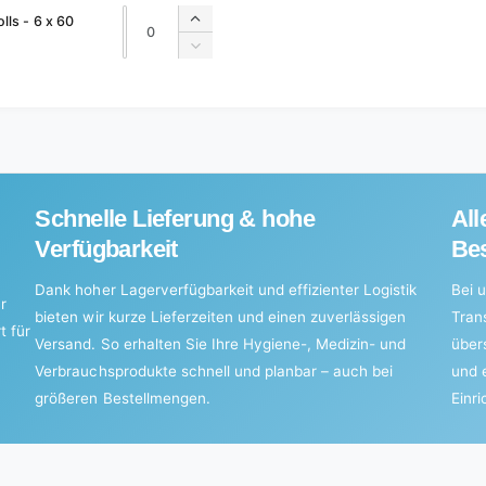
Quantity
Quantity
ls - 6 x 60
Increase
quantity
Decrease
for
quantity
Default
for
Title
Default
Title
Schnelle Lieferung & hohe
All
Verfügbarkeit
Bes
Dank hoher Lagerverfügbarkeit und effizienter Logistik
Bei u
r
bieten wir kurze Lieferzeiten und einen zuverlässigen
Tran
t für
Versand. So erhalten Sie Ihre Hygiene-, Medizin- und
über
Verbrauchsprodukte schnell und planbar – auch bei
und 
größeren Bestellmengen.
Einr