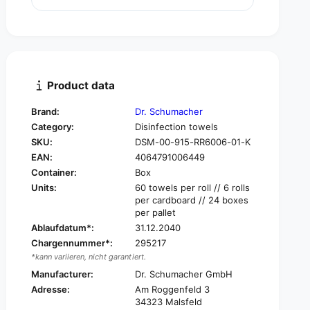
u
n
a
t
n
i
t
t
i
y
t
f
y
Product data
o
f
r
o
Brand:
Dr. Schumacher
D
r
Category:
Disinfection towels
r
D
.
SKU:
DSM-00-915-RR6006-01-K
r
S
EAN:
4064791006449
.
c
S
Container:
Box
h
c
Units:
60 towels per roll // 6 rolls
u
h
per cardboard // 24 boxes
m
u
per pallet
a
m
Ablaufdatum*:
31.12.2040
c
a
Chargennummer*:
295217
h
c
*kann variieren, nicht garantiert.
e
h
r
Manufacturer:
Dr. Schumacher GmbH
e
D
Adresse:
Am Roggenfeld 3
r
e
34323 Malsfeld
D