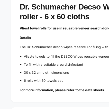
e
d
Dr. Schumacher Decso W
i
a
roller - 6 x 60 cloths
1
i
n
m
Vliest towel rolls for use in reusable veneer search don
o
d
a
Details
l
The Dr. Schumacher desco wipes rt serve
For filling wi
Vlieste towels to fill the DESCO Wipes reusable vene
To fill with a suitable area disinfectant
30 x 32 cm cloth dimensions
6 rolls with 60 towels each
For more information, please refer to the data sheets.