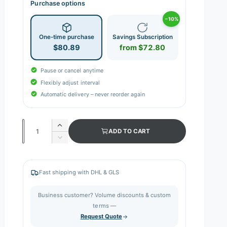
Purchase options
−10%
One-time purchase
Savings Subscription
$80.89
from $72.80
Pause or cancel anytime
Flexibly adjust interval
Automatic delivery – never reorder again
Q
I
ADD TO CART
n
u
D
c
e
a
r
c
n
e
r
Fast shipping with DHL & GLS
a
e
t
s
a
i
Business customer? Volume discounts & custom
e
s
q
terms —
t
e
u
Request Quote
q
y
a