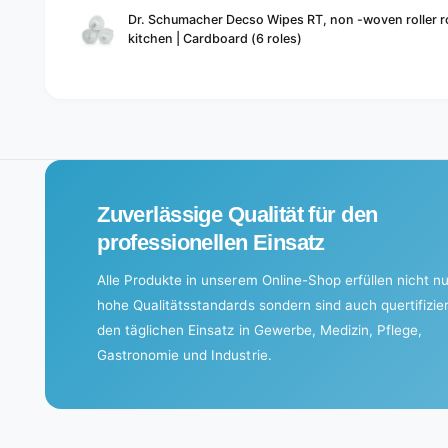
Your
Dr. Schumacher Decso Wipes RT, non -woven roller rol
cart
kitchen | Cardboard (6 roles)
L
o
a
d
i
Zuverlässige Qualität für den
n
g
professionellen Einsatz
.
Alle Produkte in unserem Online-Shop erfüllen nicht nu
.
hohe Qualitätsstandards sondern sind auch quertifizier
.
den täglichen Einsatz in Gewerbe, Medizin, Pflege,
Gastronomie und Industrie.