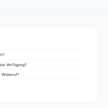
en?
zur Verfügung?
r Widerruf?