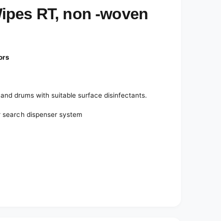
ipes RT, non -woven
ors
th and drums with suitable surface disinfectants.
er search dispenser system