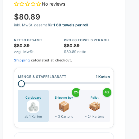
No reviews
$80.89
inkl. MwSt. gesamt für
1 60 towels per roll
NETTO GESAMT
PRO 60 TOWELS PER ROLL
$80.89
$80.89
zzgl. MwSt.
$80.89 netto
Shipping
calculated at checkout.
MENGE & STAFFELRABATT
1 Karton
2%
4%
Cardboard
Shipping box
Pallet
ab 1 Karton
= 3 Kartons
= 24 Kartons