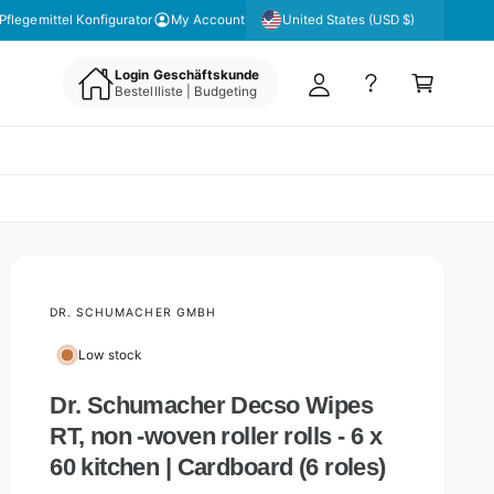
y
United States (USD $)
Pflegemittel Konfigurator
My Account
A
C
c
Login Geschäftskunde
a
Bestellliste | Budgeting
c
rt
o
u
nt
DR. SCHUMACHER GMBH
Low stock
Dr. Schumacher Decso Wipes
RT, non -woven roller rolls - 6 x
60 kitchen | Cardboard (6 roles)