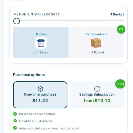
MENGE & STAFFELRABATT
1 Bucket
2%
Bucket
Cardboard box
ab 1 Bucket
= 6 Bucket
Purchase options
−10%
One-time purchase
Savings Subscription
$11.22
from $10.10
Pause or cancel anytime
Flexibly adjust interval
Automatic delivery – never reorder again