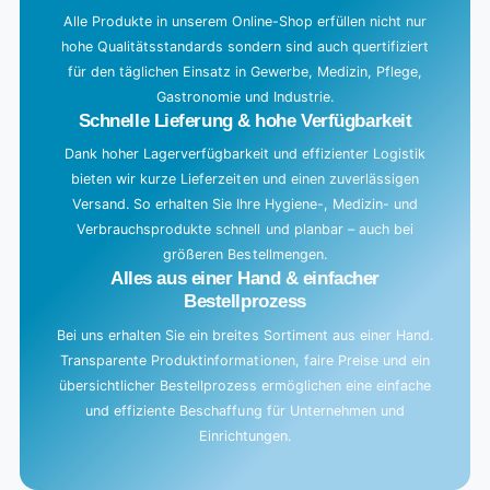
g
Alle Produkte in unserem Online-Shop erfüllen nicht nur
hohe Qualitätsstandards sondern sind auch quertifiziert
.
für den täglichen Einsatz in Gewerbe, Medizin, Pflege,
.
Gastronomie und Industrie.
.
Schnelle Lieferung & hohe Verfügbarkeit
Dank hoher Lagerverfügbarkeit und effizienter Logistik
bieten wir kurze Lieferzeiten und einen zuverlässigen
Versand. So erhalten Sie Ihre Hygiene-, Medizin- und
Verbrauchsprodukte schnell und planbar – auch bei
größeren Bestellmengen.
Alles aus einer Hand & einfacher
Bestellprozess
Bei uns erhalten Sie ein breites Sortiment aus einer Hand.
Transparente Produktinformationen, faire Preise und ein
übersichtlicher Bestellprozess ermöglichen eine einfache
und effiziente Beschaffung für Unternehmen und
Einrichtungen.