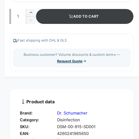
Q
I
ADD TO CART
u
n
D
c
a
e
r
c
n
e
r
Fast shipping with DHL & GLS
t
a
e
s
i
a
Business customer? Volume discounts & custom terms —
e
s
t
Request Quote
q
e
y
u
q
a
u
n
a
t
n
i
t
t
i
Product data
y
t
f
y
Brand:
Dr. Schumacher
o
f
Category:
Disinfection
r
o
SKU:
DSM-00-915-SD001
D
r
r
EAN:
4260241965650
D
.