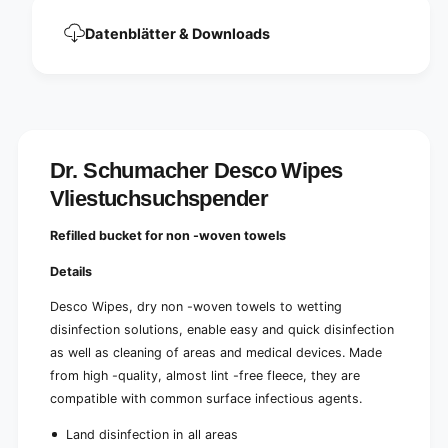
e
c
)
e
Datenblätter & Downloads
)
Dr. Schumacher Desco Wipes
Vliestuchsuchspender
Refilled bucket for non -woven towels
Details
Desco Wipes, dry non -woven towels to wetting
disinfection solutions, enable easy and quick disinfection
as well as cleaning of areas and medical devices. Made
from high -quality, almost lint -free fleece, they are
compatible with common surface infectious agents.
Land disinfection in all areas