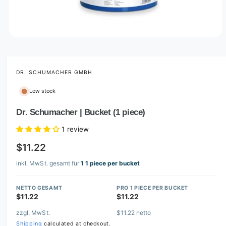
O
p
e
n
m
DR. SCHUMACHER GMBH
e
d
Low stock
i
a
1
Dr. Schumacher | Bucket (1 piece)
i
n
1 review
m
o
$11.22
d
a
l
inkl. MwSt. gesamt für
1 1 piece per bucket
NETTO GESAMT
PRO 1 PIECE PER BUCKET
$11.22
$11.22
zzgl. MwSt.
$11.22 netto
Shipping
calculated at checkout.