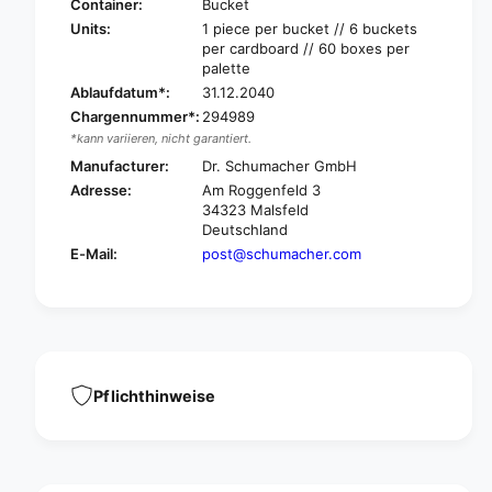
r
Container:
Bucket
S
.
Units:
1 piece per bucket // 6 buckets
c
S
per cardboard // 60 boxes per
h
c
palette
u
h
Ablaufdatum*:
31.12.2040
m
u
Chargennummer*:
294989
a
m
*kann variieren, nicht garantiert.
c
a
h
Manufacturer:
Dr. Schumacher GmbH
c
e
Adresse:
Am Roggenfeld 3
h
r
34323 Malsfeld
e
|
Deutschland
r
B
E-Mail:
post@schumacher.com
|
u
B
c
u
k
c
e
k
t
e
(
t
1
Pflichthinweise
(
p
1
i
p
e
i
c
e