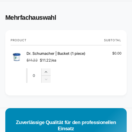
Mehrfachauswahl
Your
PRODUCT
SUBTOTAL
cart
Dr. Schumacher | Bucket (1 piece)
$0.00
$11.22
$11.22/ea
Regular
Sale
price
price
Quantity
Quantity
Increase
quantity
Decrease
for
quantity
Default
for
L
Title
Default
o
Title
a
d
Zuverlässige Qualität für den professionellen
i
Einsatz
n