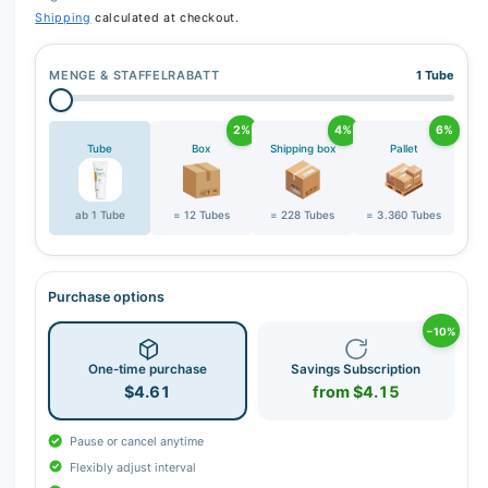
Shipping
calculated at checkout.
MENGE & STAFFELRABATT
1 Tube
2%
4%
6%
Tube
Box
Shipping box
Pallet
ab 1 Tube
= 12 Tubes
= 228 Tubes
= 3.360 Tubes
Purchase options
−10%
One-time purchase
Savings Subscription
$4.61
from $4.15
Pause or cancel anytime
Flexibly adjust interval