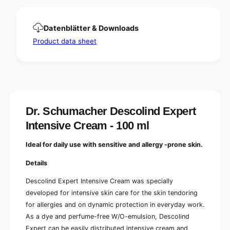
e
p
r
e
t
r
Datenblätter & Downloads
I
t
Product data sheet
n
I
t
n
e
t
n
e
s
n
i
s
v
i
Dr. Schumacher Descolind Expert
e
v
C
Intensive Cream - 100 ml
e
r
C
e
r
Ideal for daily use with sensitive and allergy -prone skin.
a
e
m
a
Details
|
m
T
Descolind Expert Intensive Cream was specially
|
u
T
developed for intensive skin care for the skin tendoring
b
u
for allergies and on dynamic protection in everyday work.
e
b
As a dye and perfume-free W/O-emulsion, Descolind
(
e
1
Expert can be easily distributed intensive cream and