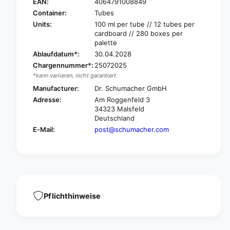
r
EAN:
4064791008849
D
.
r
Container:
Tubes
S
.
Units:
100 ml per tube // 12 tubes per
c
S
cardboard // 280 boxes per
h
c
palette
u
h
Ablaufdatum*:
30.04.2028
m
u
Chargennummer*:
25072025
a
m
*kann variieren, nicht garantiert.
c
a
h
Manufacturer:
Dr. Schumacher GmbH
c
e
Adresse:
Am Roggenfeld 3
h
r
34323 Malsfeld
e
D
Deutschland
r
e
E-Mail:
post@schumacher.com
D
s
e
c
s
o
c
l
o
i
l
n
i
d
Pflichthinweise
n
E
d
x
E
p
x