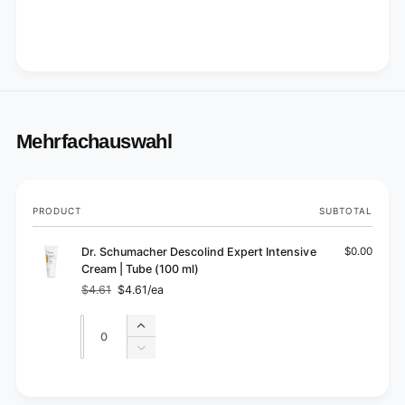
Mehrfachauswahl
Your
PRODUCT
SUBTOTAL
cart
Dr. Schumacher Descolind Expert Intensive
$0.00
Cream | Tube (100 ml)
$4.61
$4.61/ea
Regular
Sale
price
price
Quantity
Quantity
Increase
quantity
Decrease
for
quantity
Default
for
L
Title