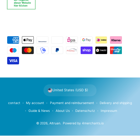
P
a
y
m
e
n
t
United States (USD $)
m
e
contact
My account
Payment and reimbursement
Delivery and shipping
t
Guide & News
About Us
Datenschutz
Impressum
h
© 2026,
Altruan
.
Powered by
4merchants.io
o
d