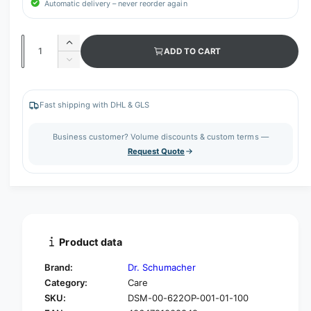
Automatic delivery – never reorder again
Q
I
ADD TO CART
u
n
D
c
a
e
r
c
n
e
r
Fast shipping with DHL & GLS
t
a
e
s
i
a
Business customer? Volume discounts & custom terms —
e
s
t
Request Quote
q
e
y
u
q
a
u
n
a
t
n
i
t
t
i
Product data
y
t
f
y
Brand:
Dr. Schumacher
o
f
Category:
Care
r
o
SKU:
DSM-00-622OP-001-01-100
D
r