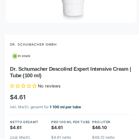
O
p
e
n
m
DR. SCHUMACHER GMBH
e
d
In stock
i
a
1
Dr. Schumacher Descolind Expert Intensive Cream |
i
Tube (100 ml)
n
m
o
No reviews
d
a
$4.61
l
inkl. MwSt. gesamt für
1 100 ml per tube
NETTO GESAMT
PRO 100 ML PER TUBE
PRO LITER
$4.61
$4.61
$46.10
zzgl. MwSt.
$4.61 netto
$46.10 netto