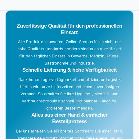
Default
o
Title
a
d
Zuverlässige Qualität für den professionellen
i
Einsatz
n
g
Alle Produkte in unserem Online-Shop erfüllen nicht nur
hohe Qualitätsstandards sondern sind auch quertifiziert
.
für den täglichen Einsatz in Gewerbe, Medizin, Pflege,
.
Gastronomie und Industrie.
.
Schnelle Lieferung & hohe Verfügbarkeit
Dank hoher Lagerverfügbarkeit und effizienter Logistik
bieten wir kurze Lieferzeiten und einen zuverlässigen
Versand. So erhalten Sie Ihre Hygiene-, Medizin- und
Verbrauchsprodukte schnell und planbar – auch bei
größeren Bestellmengen.
Alles aus einer Hand & einfacher
Bestellprozess
Bei uns erhalten Sie ein breites Sortiment aus einer Hand.
Transparente Produktinformationen, faire Preise und ein