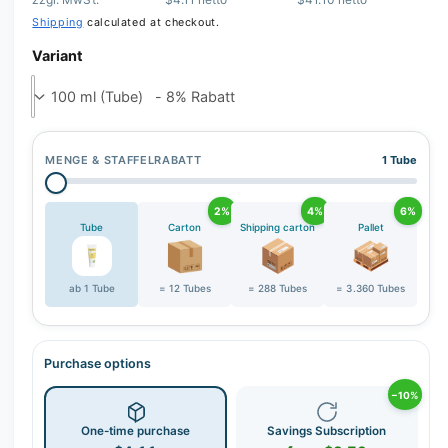
r
Shipping
calculated at checkout.
y
v
Variant
i
e
w
MENGE & STAFFELRABATT
1 Tube
2%
4%
6%
Tube
Carton
Shipping carton
Pallet
ab 1 Tube
= 12 Tubes
= 288 Tubes
= 3.360 Tubes
Purchase options
−10%
One-time purchase
Savings Subscription