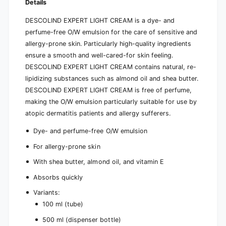
Details
e
r
a
e
DESCOLIND EXPERT LIGHT CREAM is a dye- and
m
a
perfume-free O/W emulsion for the care of sensitive and
m
allergy-prone skin. Particularly high-quality ingredients
ensure a smooth and well-cared-for skin feeling.
DESCOLIND EXPERT LIGHT CREAM contains natural, re-
lipidizing substances such as almond oil and shea butter.
DESCOLIND EXPERT LIGHT CREAM is free of perfume,
making the O/W emulsion particularly suitable for use by
atopic dermatitis patients and allergy sufferers.
Dye- and perfume-free O/W emulsion
For allergy-prone skin
With shea butter, almond oil, and vitamin E
Absorbs quickly
Variants:
100 ml (tube)
500 ml (dispenser bottle)