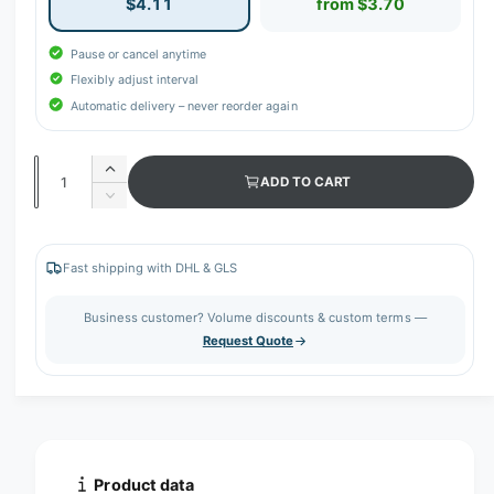
$4.11
from $3.70
Pause or cancel anytime
Flexibly adjust interval
Automatic delivery – never reorder again
Q
I
ADD TO CART
u
n
D
c
a
e
r
c
n
e
r
Fast shipping with DHL & GLS
t
a
e
s
i
a
Business customer? Volume discounts & custom terms —
e
s
t
Request Quote
q
e
y
u
q
a
u
n
a
t
n
i
t
t
i
Product data
y