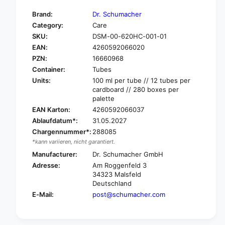
t
f
y
Brand:
Dr. Schumacher
o
f
Category:
Care
r
o
SKU:
DSM-00-620HC-001-01
D
r
r
EAN:
4260592066020
D
.
r
PZN:
16660968
S
.
Container:
Tubes
c
S
Units:
100 ml per tube // 12 tubes per
h
c
cardboard // 280 boxes per
u
h
palette
m
u
EAN Karton:
4260592066037
a
m
Ablaufdatum*:
31.05.2027
c
a
Chargennummer*:
288085
h
c
e
*kann variieren, nicht garantiert.
h
r
e
Manufacturer:
Dr. Schumacher GmbH
D
r
Adresse:
Am Roggenfeld 3
E
D
34323 Malsfeld
S
E
Deutschland
C
S
E-Mail:
post@schumacher.com
O
C
L
O
I
L