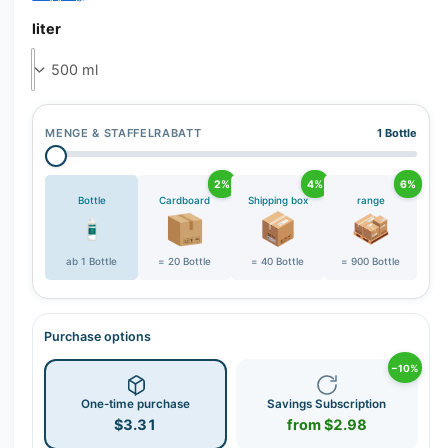
r
y
liter
v
i
e
w
MENGE & STAFFELRABATT
1 Bottle
2%
4%
6%
Bottle
Cardboard
Shipping box
range
ab 1 Bottle
= 20 Bottle
= 40 Bottle
= 900 Bottle
Purchase options
−10%
One-time purchase
Savings Subscription
$3.31
from $2.98