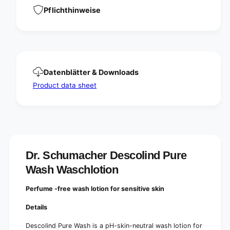
n
P
Pflichthinweise
d
u
P
r
u
e
r
W
e
a
W
s
a
Datenblätter & Downloads
h
s
Product data sheet
W
h
a
W
s
a
c
s
h
c
l
h
o
l
Dr. Schumacher Descolind Pure
t
o
i
t
Wash Waschlotion
o
i
n
o
Perfume -free wash lotion for sensitive skin
n
Details
Descolind Pure Wash is a pH-skin-neutral wash lotion for