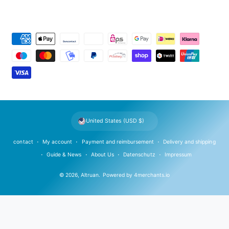
P
a
y
m
e
n
t
United States (USD $)
m
e
contact
My account
Payment and reimbursement
Delivery and shipping
t
Guide & News
About Us
Datenschutz
Impressum
h
© 2026,
Altruan
.
Powered by
4merchants.io
o
d
s