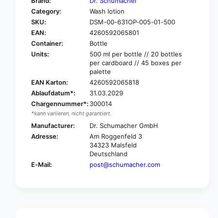
Brand:
Dr. Schumacher
o
f
Category:
Wash lotion
r
o
SKU:
DSM-00-631OP-005-01-500
D
r
r
EAN:
4260592065801
D
.
r
Container:
Bottle
S
.
Units:
500 ml per bottle // 20 bottles
c
S
per cardboard // 45 boxes per
h
c
palette
u
h
EAN Karton:
4260592065818
m
u
Ablaufdatum*:
31.03.2029
a
m
Chargennummer*:
300014
c
a
*kann variieren, nicht garantiert.
h
c
e
Manufacturer:
Dr. Schumacher GmbH
h
r
e
Adresse:
Am Roggenfeld 3
D
r
34323 Malsfeld
e
Deutschland
D
s
e
E-Mail:
post@schumacher.com
c
s
o
c
l
o
i
l
n
i
d