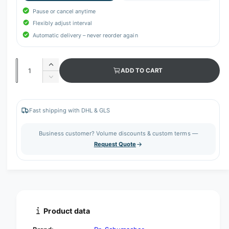
Pause or cancel anytime
Flexibly adjust interval
Automatic delivery – never reorder again
Q
I
ADD TO CART
u
n
D
c
a
e
r
c
n
e
r
Fast shipping with DHL & GLS
t
a
e
s
i
a
Business customer? Volume discounts & custom terms —
e
s
t
Request Quote
q
e
y
u
q
a
u
n
a
t
n
i
t
t
i
Product data
y
t
f
y