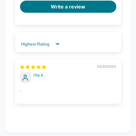
Write a review
Sort by
03/31/2023
rita k.
.