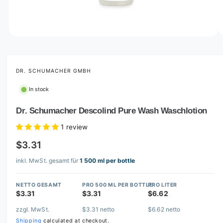
o
w
a
v
O
1
/
of
3
p
a
e
i
n
m
DR. SCHUMACHER GMBH
l
e
d
a
In stock
i
b
a
1
Dr. Schumacher Descolind Pure Wash Waschlotion
l
i
n
e
1 review
m
i
o
$3.31
d
n
a
l
inkl. MwSt. gesamt für
1 500 ml per bottle
g
a
NETTO GESAMT
PRO 500 ML PER BOTTLE
PRO LITER
l
$3.31
$3.31
$6.62
l
zzgl. MwSt.
$3.31 netto
$6.62 netto
e
Shipping
calculated at checkout.