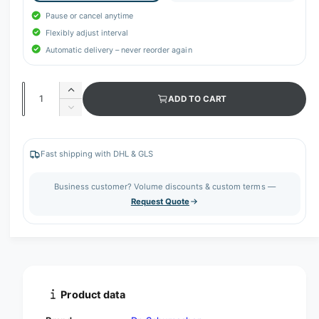
Pause or cancel anytime
Flexibly adjust interval
Automatic delivery – never reorder again
Q
I
ADD TO CART
u
n
D
c
a
e
r
c
n
e
r
Fast shipping with DHL & GLS
t
a
e
s
i
a
Business customer? Volume discounts & custom terms —
e
s
t
Request Quote
q
e
y
u
q
a
u
n
a
t
n
i
t
t
i
Product data
y
t
f
y