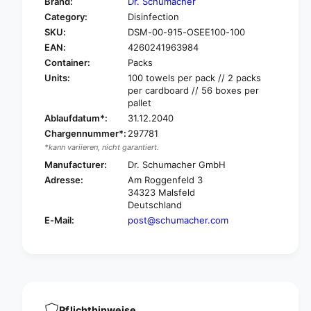
Brand:
Dr. Schumacher
o
f
Category:
Disinfection
r
o
SKU:
DSM-00-915-OSEE100-100
D
r
r
EAN:
4260241963984
D
.
r
Container:
Packs
S
.
Units:
100 towels per pack // 2 packs
c
S
per cardboard // 56 boxes per
h
c
pallet
u
h
Ablaufdatum*:
31.12.2040
m
u
Chargennummer*:
297781
a
m
*kann variieren, nicht garantiert.
c
a
h
Manufacturer:
Dr. Schumacher GmbH
c
e
Adresse:
Am Roggenfeld 3
h
r
34323 Malsfeld
e
O
Deutschland
r
n
E-Mail:
post@schumacher.com
O
e
n
S
e
y
S
s
y
t
s
e
t
m
Pflichthinweise