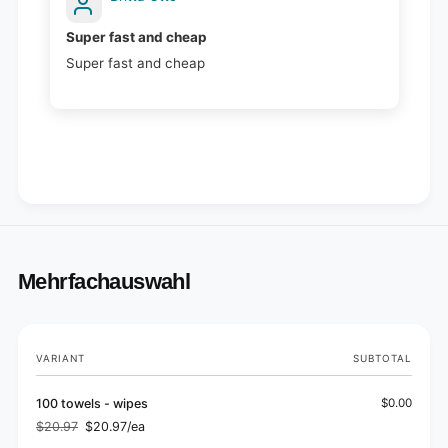
Super fast and cheap
Super fast and cheap
Mehrfachauswahl
Your
VARIANT
SUBTOTAL
cart
100 towels - wipes
$0.00
$20.97
$20.97/ea
Regular
Sale