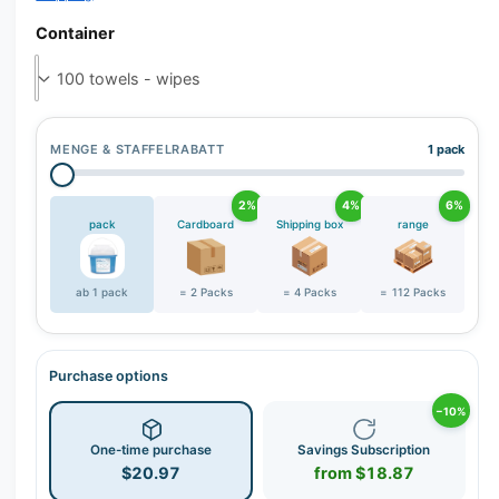
Container
MENGE & STAFFELRABATT
1 pack
2%
4%
6%
pack
Cardboard
Shipping box
range
ab 1 pack
= 2 Packs
= 4 Packs
= 112 Packs
Purchase options
−10%
One-time purchase
Savings Subscription
$20.97
from $18.87