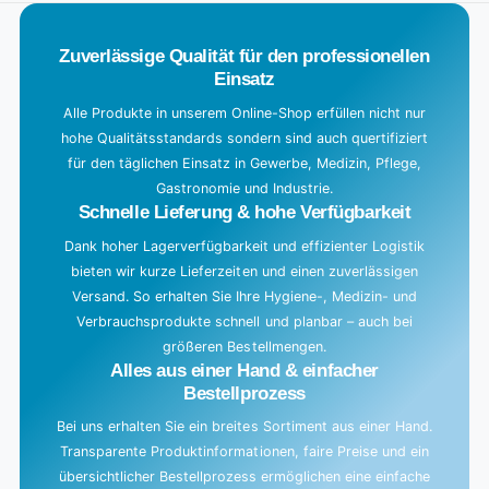
.
Zuverlässige Qualität für den professionellen
Einsatz
Alle Produkte in unserem Online-Shop erfüllen nicht nur
hohe Qualitätsstandards sondern sind auch quertifiziert
für den täglichen Einsatz in Gewerbe, Medizin, Pflege,
Gastronomie und Industrie.
Schnelle Lieferung & hohe Verfügbarkeit
Dank hoher Lagerverfügbarkeit und effizienter Logistik
bieten wir kurze Lieferzeiten und einen zuverlässigen
Versand. So erhalten Sie Ihre Hygiene-, Medizin- und
Verbrauchsprodukte schnell und planbar – auch bei
größeren Bestellmengen.
Alles aus einer Hand & einfacher
Bestellprozess
Bei uns erhalten Sie ein breites Sortiment aus einer Hand.
Transparente Produktinformationen, faire Preise und ein
übersichtlicher Bestellprozess ermöglichen eine einfache