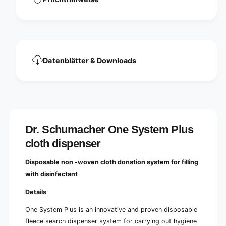
e
B
m
a
B
s
a
i
s
c
i
c
Datenblätter & Downloads
Dr. Schumacher One System Plus
cloth dispenser
Disposable non -woven cloth donation system for filling
with disinfectant
Details
One System Plus is an innovative and proven disposable
fleece search dispenser system for carrying out hygiene