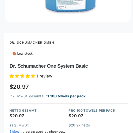
O
p
e
n
m
DR. SCHUMACHER GMBH
e
d
Low stock
i
a
1
Dr. Schumacher One System Basic
i
n
1 review
m
o
$20.97
d
a
l
inkl. MwSt. gesamt für
1 100 towels per pack
NETTO GESAMT
PRO 100 TOWELS PER PACK
$20.97
$20.97
zzgl. MwSt.
$20.97 netto
Shipping
calculated at checkout.