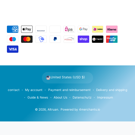
P
a
y
m
e
n
t
United States (USD $)
m
e
contact
My account
Payment and reimbursement
Delivery and shipping
t
Guide & News
About Us
Datenschutz
Impressum
h
© 2026,
Altruan
.
Powered by
4merchants.io
o
d
s