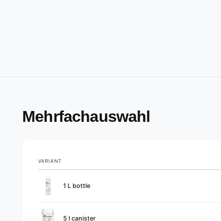
Mehrfachauswahl
VARIANT
Your
1 L bottle
cart
5 l canister