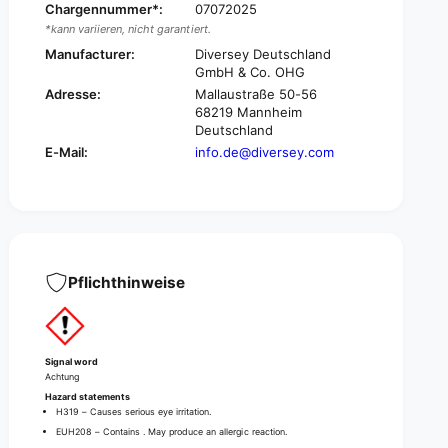
a
Chargennummer*:
07072025
e
k
*kann variieren, nicht garantiert.
a
d
k
Manufacturer:
Diversey Deutschland
o
d
GmbH & Co. OHG
w
o
Adresse:
Mallaustraße 50-56
n
w
68219 Mannheim
,
n
Deutschland
o
,
E-Mail:
info.de@diversey.com
d
o
o
d
r
o
r
r
e
r
m
e
o
m
Pflichthinweise
v
o
e
v
r
e
r
Signal word
Achtung
Hazard statements
H319 – Causes serious eye irritation.
EUH208 – Contains
. May produce an allergic reaction.