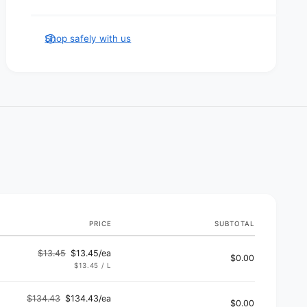
e
n
Shop safely with us
t
m
e
t
h
o
d
s
PRICE
SUBTOTAL
$13.45
$13.45/ea
$0.00
Regular
Sale
UNIT
PER
$13.45
/
L
PRICE
price
price
$134.43
$134.43/ea
$0.00
Regular
Sale