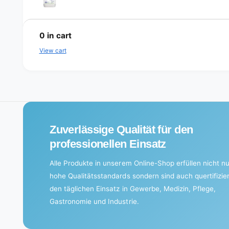
L
o
0
in cart
a
View cart
d
i
n
g
.
Zuverlässige Qualität für den
.
professionellen Einsatz
.
Alle Produkte in unserem Online-Shop erfüllen nicht nu
hohe Qualitätsstandards sondern sind auch quertifizier
den täglichen Einsatz in Gewerbe, Medizin, Pflege,
Gastronomie und Industrie.