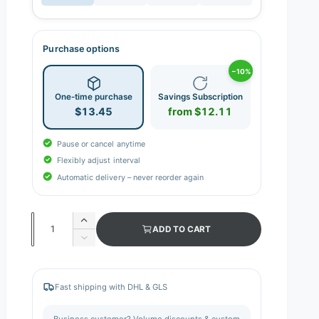
Purchase options
−10%
One-time purchase
Savings Subscription
$13.45
from $12.11
Pause or cancel anytime
Flexibly adjust interval
Automatic delivery – never reorder again
Q
I
ADD TO CART
n
u
D
c
e
a
r
c
n
e
r
Fast shipping with DHL & GLS
a
e
t
s
a
i
Business customer? Volume discounts & custom