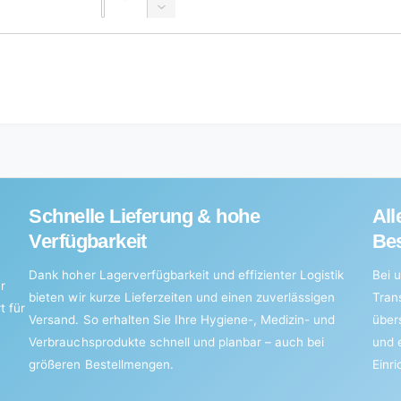
L
1
quantity
Decrease
bottle
L
for
quantity
bottle
5
for
l
5
canister
l
canister
Schnelle Lieferung & hohe
All
Verfügbarkeit
Bes
Dank hoher Lagerverfügbarkeit und effizienter Logistik
Bei u
r
bieten wir kurze Lieferzeiten und einen zuverlässigen
Tran
t für
Versand. So erhalten Sie Ihre Hygiene-, Medizin- und
über
Verbrauchsprodukte schnell und planbar – auch bei
und 
größeren Bestellmengen.
Einr