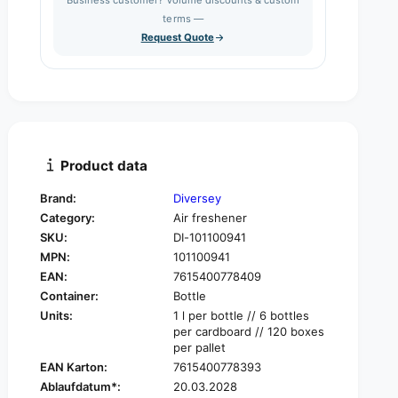
e
s
q
terms —
t
e
u
Request Quote
q
y
a
u
n
a
t
n
i
t
t
i
y
t
f
y
Product data
o
f
r
o
Brand:
Diversey
G
r
Category:
Air freshener
o
G
o
SKU:
DI-101100941
o
d
MPN:
101100941
o
S
d
EAN:
7615400778409
e
S
Container:
Bottle
n
e
Units:
1 l per bottle // 6 bottles
s
n
per cardboard // 120 boxes
e
s
per pallet
B
e
EAN Karton:
7615400778393
r
B
Ablaufdatum*:
20.03.2028
e
r