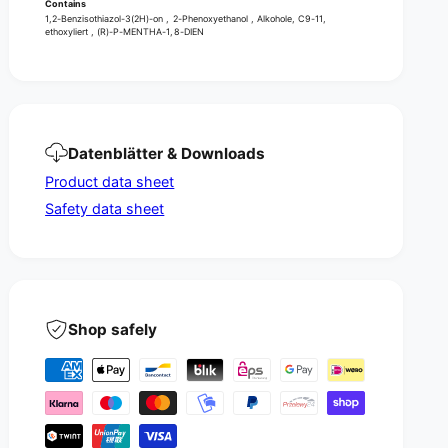
Contains
1,2-Benzisothiazol-3(2H)-on , 2-Phenoxyethanol , Alkohole, C9-11,
ethoxyliert , (R)-P-MENTHA-1,8-DIEN
Datenblätter & Downloads
Product data sheet
Safety data sheet
Shop safely
P
a
y
m