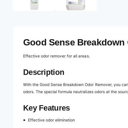
e
d
l
i
a
e
1
r
i
n
y
m
o
v
Good Sense Breakdown
d
a
i
l
e
Effective odor remover for all areas.
w
Description
With the Good Sense Breakdown Odor Remover, you can q
odors. The special formula neutralizes odors at the sour
Key Features
Effective odor elimination