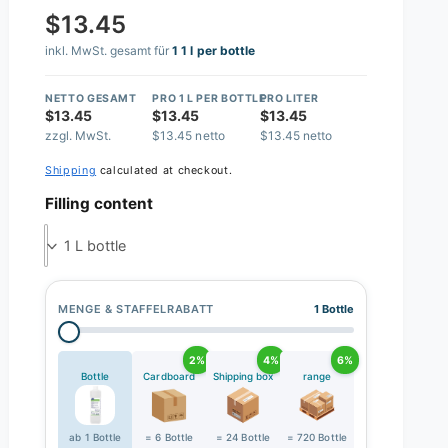
$13.45
inkl. MwSt. gesamt für
1 1 l per bottle
NETTO GESAMT
PRO 1 L PER BOTTLE
PRO LITER
$13.45
$13.45
$13.45
zzgl. MwSt.
$13.45 netto
$13.45 netto
Shipping
calculated at checkout.
Filling content
1 L bottle
MENGE & STAFFELRABATT
1 Bottle
2%
4%
6%
Bottle
Cardboard
Shipping box
range
ab 1 Bottle
= 6 Bottle
= 24 Bottle
= 720 Bottle