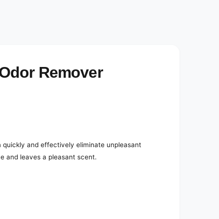
e
d
i
a
2
i
n
m
o
 Odor Remover
d
a
l
uickly and effectively eliminate unpleasant
ce and leaves a pleasant scent.