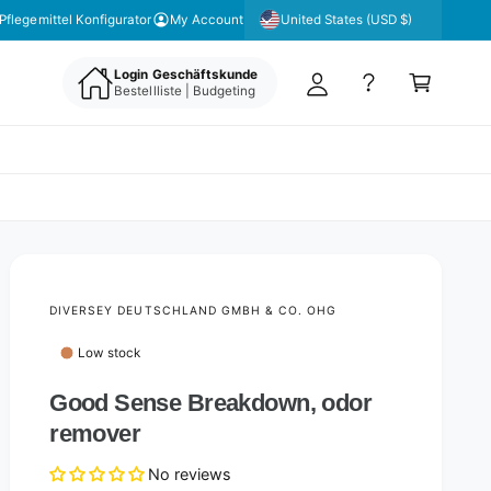
y
United States (USD $)
 unseren Newsletter für aktuelle Angebote & Aktionen
Pflegemittel Konfigurator
My Account
A
C
c
Login Geschäftskunde
a
Bestellliste | Budgeting
c
rt
o
u
nt
DIVERSEY DEUTSCHLAND GMBH & CO. OHG
Low stock
Good Sense Breakdown, odor
remover
No reviews