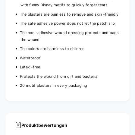
c
e
with funny Disney motifs to quickly forget tears
e
c
s
e
The plasters are painless to remove and skin -friendly
)
s
The safe adhesive power does not let the patch slip
)
The non -adhesive wound dressing protects and pads
the wound
The colors are harmless to children
Waterproof
Latex -free
Protects the wound from dirt and bacteria
20 motif plasters in every packaging
Produktbewertungen