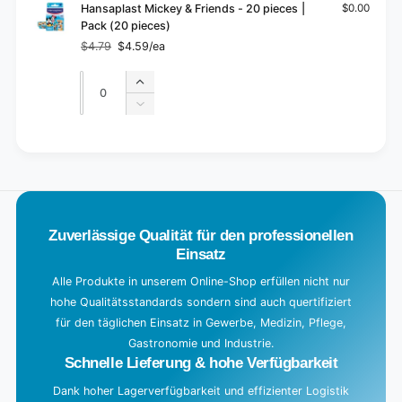
Hansaplast Mickey & Friends - 20 pieces |
$0.00
Pack (20 pieces)
$4.79
$4.59/ea
Regular
Sale
price
price
Quantity
Quantity
Increase
quantity
Decrease
for
quantity
Default
for
L
Title
Default
o
Title
a
d
Zuverlässige Qualität für den professionellen
i
Einsatz
n
g
Alle Produkte in unserem Online-Shop erfüllen nicht nur
hohe Qualitätsstandards sondern sind auch quertifiziert
.
für den täglichen Einsatz in Gewerbe, Medizin, Pflege,
.
Gastronomie und Industrie.
.
Schnelle Lieferung & hohe Verfügbarkeit
Dank hoher Lagerverfügbarkeit und effizienter Logistik