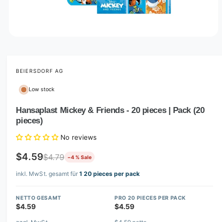
O
p
e
n
m
BEIERSDORF AG
e
d
Low stock
i
a
1
Hansaplast Mickey & Friends - 20 pieces | Pack (20
i
pieces)
n
m
o
No reviews
d
a
$4.59
$4.79
−4 % Sale
l
inkl. MwSt. gesamt für
1 20 pieces per pack
NETTO GESAMT
PRO 20 PIECES PER PACK
$4.59
$4.59