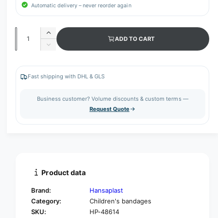
Automatic delivery – never reorder again
Q
I
ADD TO CART
u
n
D
c
a
e
r
c
n
e
r
Fast shipping with DHL & GLS
t
a
e
s
i
a
Business customer? Volume discounts & custom terms —
e
s
t
Request Quote
q
e
y
u
q
a
u
n
a
t
n
i
t
t
i
Product data
y
t
f
y
Brand:
Hansaplast
o
f
Category:
Children's bandages
r
o
SKU:
HP-48614
H
r