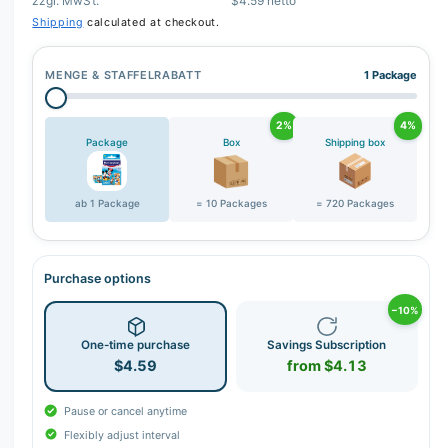
zzgl. MwSt.
$4.59 netto
Shipping
calculated at checkout.
MENGE & STAFFELRABATT
1 Package
2%
4%
Package
Box
Shipping box
ab 1 Package
= 10 Packages
= 720 Packages
Purchase options
−10%
One-time purchase
Savings Subscription
$4.59
from $4.13
Pause or cancel anytime
Flexibly adjust interval