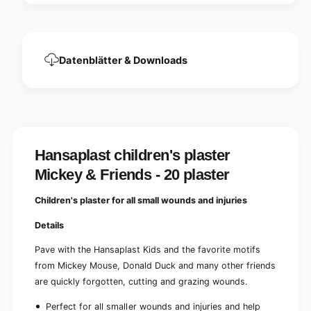
i
n
e
d
n
s
d
-
s
Datenblätter & Downloads
2
-
0
2
p
0
i
p
e
i
c
e
e
c
Hansaplast children's plaster
s
e
|
Mickey & Friends - 20 plaster
s
P
|
a
P
Children's plaster for all small wounds and injuries
c
a
k
c
Details
(
k
2
Pave with the Hansaplast Kids and the favorite motifs
(
0
2
from Mickey Mouse, Donald Duck and many other friends
p
0
are quickly forgotten, cutting and grazing wounds.
i
p
e
i
Perfect for all smaller wounds and injuries and help