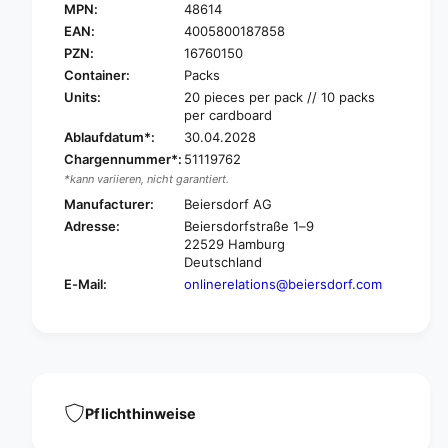
a
MPN:
48614
H
n
a
EAN:
4005800187858
s
n
PZN:
16760150
a
s
Container:
Packs
p
a
Units:
20 pieces per pack // 10 packs
l
p
per cardboard
a
l
Ablaufdatum*:
30.04.2028
s
a
t
Chargennummer*:
51119762
s
M
*kann variieren, nicht garantiert.
t
i
M
Manufacturer:
Beiersdorf AG
c
i
Adresse:
Beiersdorfstraße 1–9
k
c
22529 Hamburg
e
k
Deutschland
y
e
E-Mail:
onlinerelations@beiersdorf.com
&
y
a
&
m
a
p
m
;
p
F
;
r
F
Pflichthinweise
i
r
e