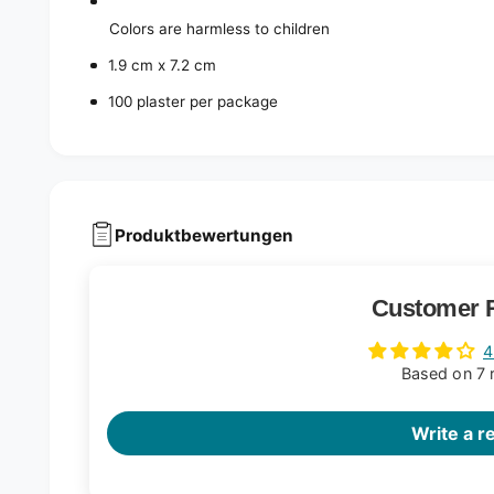
Colors are harmless to children
1.9 cm x 7.2 cm
100 plaster per package
Produktbewertungen
Customer 
4
Based on 7 
Write a r