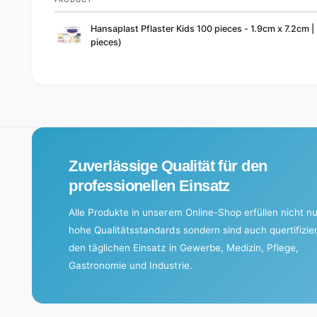
Your
Hansaplast Pflaster Kids 100 pieces - 1.9cm x 7.2cm |
cart
pieces)
L
o
a
d
i
Zuverlässige Qualität für den
n
g
professionellen Einsatz
.
Alle Produkte in unserem Online-Shop erfüllen nicht nu
.
hohe Qualitätsstandards sondern sind auch quertifizier
.
den täglichen Einsatz in Gewerbe, Medizin, Pflege,
Gastronomie und Industrie.