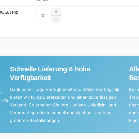
Quantity
Quantity
 Pack (100
Increase
quantity
Decrease
for
quantity
Default
for
Title
Default
Title
Schnelle Lieferung & hohe
All
Verfügbarkeit
Bes
Dank hoher Lagerverfügbarkeit und effizienter Logistik
Bei u
r
bieten wir kurze Lieferzeiten und einen zuverlässigen
Tran
t für
Versand. So erhalten Sie Ihre Hygiene-, Medizin- und
über
Verbrauchsprodukte schnell und planbar – auch bei
und 
größeren Bestellmengen.
Einr