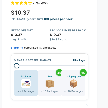
7 reviews
$10.37
inkl. MwSt. gesamt für
1 100 pieces per pack
NETTO GESAMT
PRO 100 PIECES PER PACK
$10.37
$10.37
zzgl. MwSt.
$10.37 netto
Shipping
calculated at checkout.
MENGE & STAFFELRABATT
1 Package
2%
4%
Package
Box
Shipping box
ab 1 Package
= 10 Packages
= 120 Packages