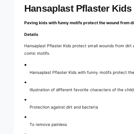
e
d
Hansaplast Pflaster Kids 
i
a
1
Paving kids with funny motifs protect the wound from di
i
n
m
Details
o
d
Hansaplast Pflaster Kids protect small wounds from dirt
a
l
comic motifs.
Hansaplast Pflaster Kids with funny motifs protect t
Illustration of different favorite characters of the chil
Protection against dirt and bacteria
To remove painless