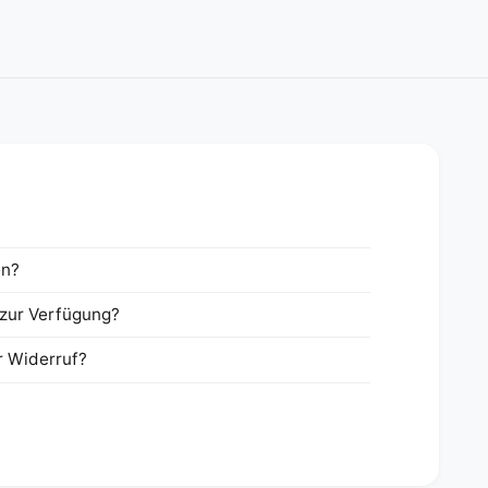
en?
zur Verfügung?
r Widerruf?