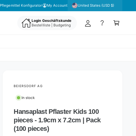
y
United States (USD $)
Pflegemittel Konfigurator
My Account
A
C
c
Login Geschäftskunde
a
Bestellliste | Budgeting
c
rt
o
u
nt
BEIERSDORF AG
In stock
Hansaplast Pflaster Kids 100
pieces - 1.9cm x 7.2cm | Pack
(100 pieces)