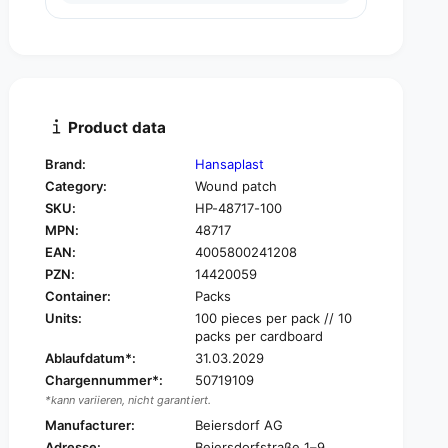
u
n
a
t
n
i
t
t
i
y
t
f
y
Product data
o
f
r
o
Brand:
Hansaplast
H
r
Category:
Wound patch
a
H
n
SKU:
HP-48717-100
a
s
MPN:
48717
n
a
s
EAN:
4005800241208
p
a
PZN:
14420059
l
p
Container:
Packs
a
l
Units:
100 pieces per pack // 10
s
a
packs per cardboard
t
s
Ablaufdatum*:
31.03.2029
P
t
f
Chargennummer*:
50719109
P
l
*kann variieren, nicht garantiert.
f
a
l
Manufacturer:
Beiersdorf AG
s
a
Adresse:
Beiersdorfstraße 1–9