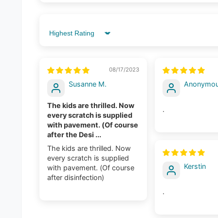
Sort by
08/17/2023
Susanne M.
Anonymo
The kids are thrilled. Now
.
every scratch is supplied
with pavement. (Of course
after the Desi ...
The kids are thrilled. Now
every scratch is supplied
Kerstin
with pavement. (Of course
after disinfection)
.