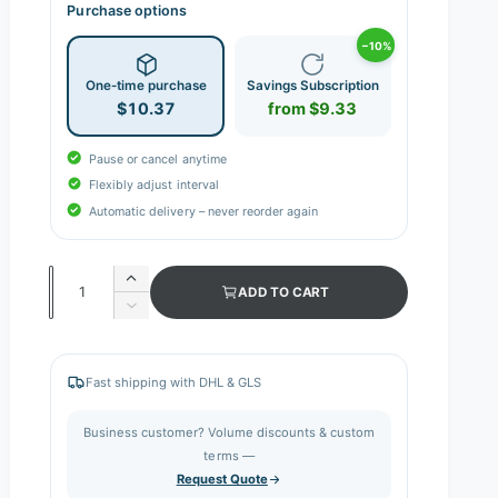
Purchase options
−10%
One-time purchase
Savings Subscription
$10.37
from $9.33
Pause or cancel anytime
Flexibly adjust interval
Automatic delivery – never reorder again
Q
I
ADD TO CART
n
u
D
c
e
a
r
c
n
e
r
Fast shipping with DHL & GLS
a
e
t
s
a
i
Business customer? Volume discounts & custom
e
s
q
terms —
t
e
u
Request Quote
q
y
a