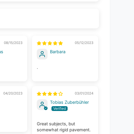
08/15/2023
05/12/2023
us
Barbara
.
04/20/2023
03/01/2024
Tobias Zuberbühler
Great subjects, but
somewhat rigid pavement.