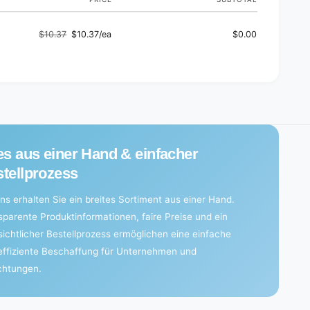
$10.37
$10.37/ea
$0.00
Regular
Sale
price
price
es aus einer Hand & einfacher
tellprozess
ns erhalten Sie ein breites Sortiment aus einer Hand.
sparente Produktinformationen, faire Preise und ein
sichtlicher Bestellprozess ermöglichen eine einfache
effiziente Beschaffung für Unternehmen und
ichtungen.