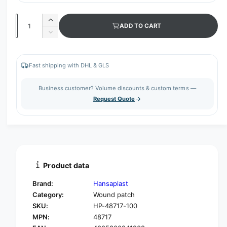
Q
I
ADD TO CART
u
n
D
c
a
e
r
c
n
e
r
Fast shipping with DHL & GLS
t
a
e
s
i
a
Business customer? Volume discounts & custom terms —
e
s
t
Request Quote
q
e
y
u
q
a
u
n
a
t
n
i
t
t
i
Product data
y
t
f
y
Brand:
Hansaplast
o
f
Category:
Wound patch
r
o
SKU:
HP-48717-100
H
r
a
MPN:
48717
H
n