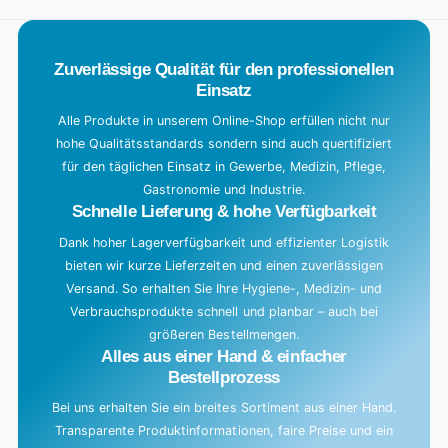
Title
a
d
Zuverlässige Qualität für den professionellen
i
Einsatz
n
g
Alle Produkte in unserem Online-Shop erfüllen nicht nur
hohe Qualitätsstandards sondern sind auch quertifiziert
.
für den täglichen Einsatz in Gewerbe, Medizin, Pflege,
.
Gastronomie und Industrie.
.
Schnelle Lieferung & hohe Verfügbarkeit
Dank hoher Lagerverfügbarkeit und effizienter Logistik
bieten wir kurze Lieferzeiten und einen zuverlässigen
Versand. So erhalten Sie Ihre Hygiene-, Medizin- und
Verbrauchsprodukte schnell und planbar – auch bei
größeren Bestellmengen.
Alles aus einer Hand & einfacher
Bestellprozess
Bei uns erhalten Sie ein breites Sortiment aus einer Hand.
Transparente Produktinformationen, faire Preise und ein