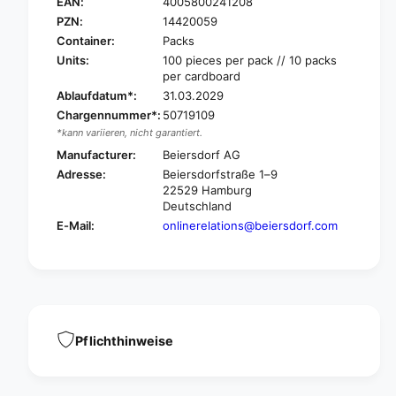
a
EAN:
4005800241208
s
n
PZN:
14420059
a
s
Container:
Packs
p
a
Units:
100 pieces per pack // 10 packs
l
p
per cardboard
a
l
Ablaufdatum*:
31.03.2029
s
a
t
Chargennummer*:
50719109
s
P
*kann variieren, nicht garantiert.
t
f
P
Manufacturer:
Beiersdorf AG
l
f
Adresse:
Beiersdorfstraße 1–9
a
l
22529 Hamburg
s
a
Deutschland
t
s
E-Mail:
onlinerelations@beiersdorf.com
e
t
r
e
K
r
i
K
d
i
s
d
1
s
Pflichthinweise
0
1
0
0
p
0