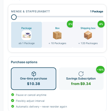
MENGE & STAFFELRABATT
1 Package
2%
4%
Package
Box
Shipping box
ab 1 Package
= 10 Packages
= 120 Packages
Purchase options
−10%
One-time purchase
Savings Subscription
$10.38
from $9.34
Pause or cancel anytime
Flexibly adjust interval
Automatic delivery – never reorder again