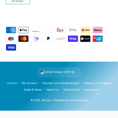
P
a
y
m
e
n
t
United States (USD $)
m
e
contact
My account
Payment and reimbursement
Delivery and shipping
t
Guide & News
About Us
Datenschutz
Impressum
h
© 2026,
Altruan
.
Powered by
4merchants.io
o
d
s