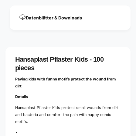
i
p
e
i
c
e
Datenblätter & Downloads
e
c
s
e
-
s
1
-
.
1
9
.
c
9
Hansaplast Pflaster Kids - 100
m
c
x
pieces
m
7
x
.
7
Paving kids with funny motifs protect the wound from
2
.
dirt
c
2
m
c
Details
|
m
P
|
Hansaplast Pflaster Kids protect small wounds from dirt
a
P
and bacteria and comfort the pain with happy comic
c
a
motifs.
k
c
(
k
1