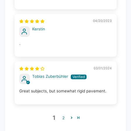
04/20/2023
Kerstin
.
03/01/2024
Tobias Zuberbühler
Great subjects, but somewhat rigid pavement.
1
2