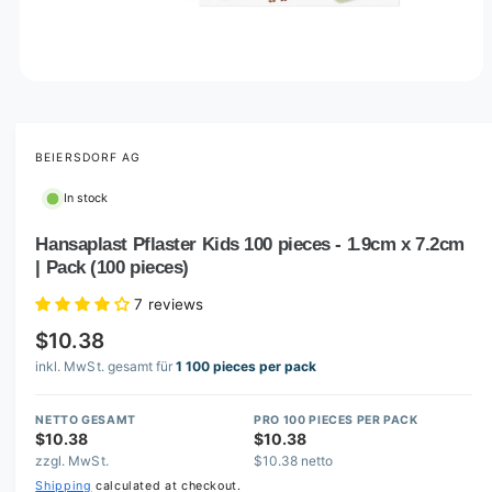
O
p
e
n
m
BEIERSDORF AG
e
d
In stock
i
a
1
Hansaplast Pflaster Kids 100 pieces - 1.9cm x 7.2cm
i
| Pack (100 pieces)
n
m
o
7 reviews
d
a
$10.38
l
inkl. MwSt. gesamt für
1 100 pieces per pack
NETTO GESAMT
PRO 100 PIECES PER PACK
$10.38
$10.38
zzgl. MwSt.
$10.38 netto
Shipping
calculated at checkout.