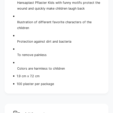
(
Hansaplast Pflaster Kids with funny motifs protect the
0
1
0
wound and quickly make children laugh back
0
p
0
i
p
Illustration of different favorite characters of the
e
i
c
children
e
e
c
s
e
Protection against dirt and bacteria
)
s
)
To remove painless
Colors are harmless to children
1.9 cm x 7.2 cm
100 plaster per package