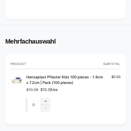
Mehrfachauswahl
Your
PRODUCT
SUBTOTAL
cart
Hansaplast Pflaster Kids 100 pieces - 1.9cm
$0.00
x 7.2cm | Pack (100 pieces)
$10.38
$10.38/ea
Regular
Sale
price
price
Quantity
Quantity
Increase
quantity
Decrease
for
quantity
Default
for
L
Title
Default
o