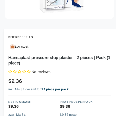
O
p
e
n
m
BEIERSDORF AG
e
d
Low stock
i
a
1
Hansaplast pressure stop plaster - 2 pieces | Pack (1
i
piece)
n
m
o
No reviews
d
a
$9.36
l
inkl. MwSt. gesamt für
1 1 piece per pack
NETTO GESAMT
PRO 1 PIECE PER PACK
$9.36
$9.36
zzgl. MwSt.
$9.36 netto