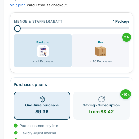
Shipping
calculated at checkout.
MENGE & STAFFELRABATT
1 Package
2%
Package
Box
ab 1 Package
= 10 Packages
Purchase options
−10%
One-time purchase
Savings Subscription
$9.36
from $8.42
Pause or cancel anytime
Flexibly adjust interval