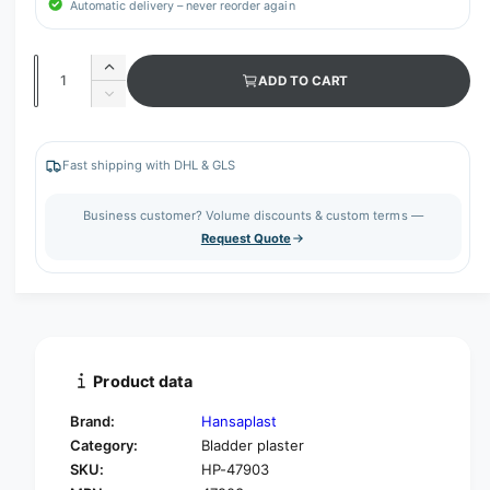
Automatic delivery – never reorder again
Q
I
ADD TO CART
u
n
D
c
a
e
r
c
n
e
r
Fast shipping with DHL & GLS
t
a
e
s
i
a
Business customer? Volume discounts & custom terms —
e
s
t
Request Quote
q
e
y
u
q
a
u
n
a
t
n
i
t
t
i
Product data
y
t
f
y
Brand:
Hansaplast
o
f
Category:
Bladder plaster
r
o
SKU:
HP-47903
H
r