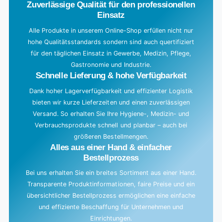
Zuverlässige Qualität für den professionellen
i
Einsatz
n
g
Alle Produkte in unserem Online-Shop erfüllen nicht nur
hohe Qualitätsstandards sondern sind auch quertifiziert
.
für den täglichen Einsatz in Gewerbe, Medizin, Pflege,
.
Gastronomie und Industrie.
.
Schnelle Lieferung & hohe Verfügbarkeit
Dank hoher Lagerverfügbarkeit und effizienter Logistik
bieten wir kurze Lieferzeiten und einen zuverlässigen
Versand. So erhalten Sie Ihre Hygiene-, Medizin- und
Verbrauchsprodukte schnell und planbar – auch bei
größeren Bestellmengen.
Alles aus einer Hand & einfacher
Bestellprozess
Bei uns erhalten Sie ein breites Sortiment aus einer Hand.
Transparente Produktinformationen, faire Preise und ein
übersichtlicher Bestellprozess ermöglichen eine einfache
und effiziente Beschaffung für Unternehmen und
Einrichtungen.