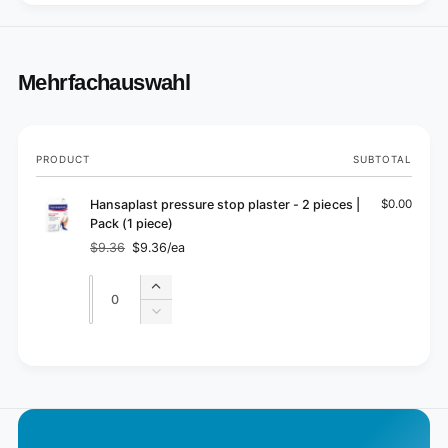
Mehrfachauswahl
Your
PRODUCT
SUBTOTAL
cart
Hansaplast pressure stop plaster - 2 pieces |
$0.00
Pack (1 piece)
$9.36
$9.36/ea
Regular
Sale
price
price
Quantity
Quantity
Increase
quantity
Decrease
for
quantity
Default
for
L
Title
Default
o
Title
a
d