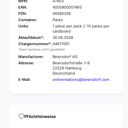
a
MPN:
47903
H
n
a
EAN:
4005800057465
s
n
PZN:
06080299
a
s
Container:
Packs
p
a
Units:
1 piece per pack // 10 packs per
l
p
cardboard
a
l
Ablaufdatum*:
30.06.2028
s
a
t
Chargennummer*:
44617091
s
p
*kann variieren, nicht garantiert.
t
r
p
Manufacturer:
Beiersdorf AG
e
r
Adresse:
Beiersdorfstraße 1–9
s
e
22529 Hamburg
s
s
Deutschland
u
s
E-Mail:
onlinerelations@beiersdorf.com
r
u
e
r
s
e
t
s
o
t
p
o
p
p
Pflichthinweise
l
p
a
l