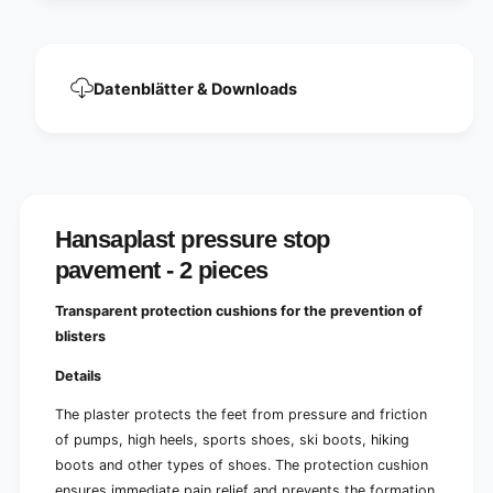
s
a
t
s
e
t
r
e
Datenblätter & Downloads
-
r
2
-
p
2
i
p
e
i
c
e
e
c
Hansaplast pressure stop
s
e
|
pavement - 2 pieces
s
P
|
a
P
Transparent protection cushions for the prevention of
c
a
blisters
k
c
(
k
Details
1
(
p
1
The plaster protects the feet from pressure and friction
i
p
of pumps, high heels, sports shoes, ski boots, hiking
e
i
boots and other types of shoes. The protection cushion
c
e
e
ensures immediate pain relief and prevents the formation