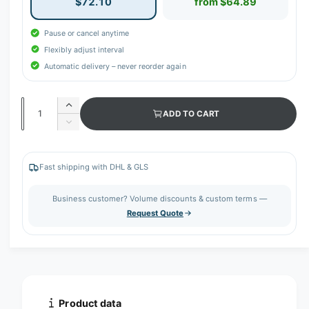
$72.10
from $64.89
Pause or cancel anytime
Flexibly adjust interval
Automatic delivery – never reorder again
Q
I
ADD TO CART
u
n
D
c
a
e
r
c
n
e
r
Fast shipping with DHL & GLS
t
a
e
s
i
a
Business customer? Volume discounts & custom terms —
e
s
t
Request Quote
q
e
y
u
q
a
u
n
a
t
n
i
t
t
i
Product data
y