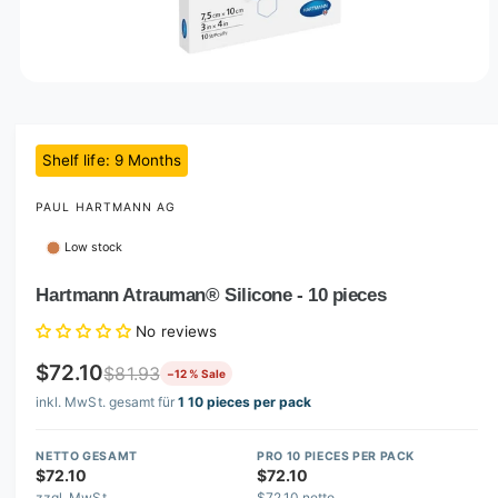
O
p
e
n
m
Shelf life
: 9
Months
e
d
i
PAUL HARTMANN AG
a
1
Low stock
i
n
m
Hartmann Atrauman® Silicone - 10 pieces
o
d
No reviews
a
l
$72.10
$81.93
−12 % Sale
inkl. MwSt. gesamt für
1 10 pieces per pack
NETTO GESAMT
PRO 10 PIECES PER PACK
$72.10
$72.10
zzgl. MwSt.
$72.10 netto