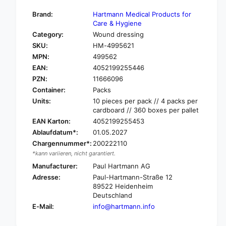
t
f
y
Brand:
Hartmann Medical Products for
o
f
Care & Hygiene
r
o
Category:
Wound dressing
H
r
SKU:
HM-4995621
a
H
r
MPN:
499562
a
t
EAN:
4052199255446
r
m
t
PZN:
11666096
a
m
Container:
Packs
n
a
Units:
10 pieces per pack // 4 packs per
n
n
cardboard // 360 boxes per pallet
A
n
EAN Karton:
4052199255453
t
A
Ablaufdatum*:
01.05.2027
r
t
a
Chargennummer*:
200222110
r
u
*kann variieren, nicht garantiert.
a
m
u
Manufacturer:
Paul Hartmann AG
a
m
Adresse:
Paul-Hartmann-Straße 12
n
a
89522 Heidenheim
®
n
Deutschland
S
®
E-Mail:
info@hartmann.info
i
S
l
i