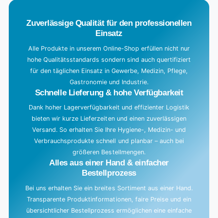
.
Zuverlässige Qualität für den professionellen
Einsatz
Alle Produkte in unserem Online-Shop erfüllen nicht nur
hohe Qualitätsstandards sondern sind auch quertifiziert
für den täglichen Einsatz in Gewerbe, Medizin, Pflege,
Gastronomie und Industrie.
Schnelle Lieferung & hohe Verfügbarkeit
Dank hoher Lagerverfügbarkeit und effizienter Logistik
bieten wir kurze Lieferzeiten und einen zuverlässigen
Versand. So erhalten Sie Ihre Hygiene-, Medizin- und
Verbrauchsprodukte schnell und planbar – auch bei
größeren Bestellmengen.
Alles aus einer Hand & einfacher
Bestellprozess
Bei uns erhalten Sie ein breites Sortiment aus einer Hand.
Transparente Produktinformationen, faire Preise und ein
übersichtlicher Bestellprozess ermöglichen eine einfache