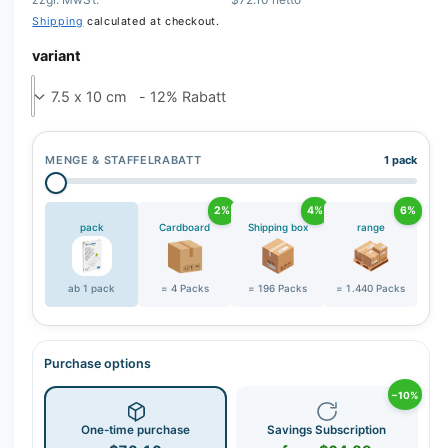
Shipping
calculated at checkout.
variant
MENGE & STAFFELRABATT
1 pack
2%
4%
6%
pack
Cardboard
Shipping box
range
ab 1 pack
= 4 Packs
= 196 Packs
= 1.440 Packs
Purchase options
−10%
One-time purchase
Savings Subscription