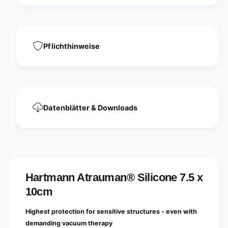
i
l
c
i
o
c
n
o
e
n
Pflichthinweise
-
e
1
-
0
1
p
0
i
p
e
i
Datenblätter & Downloads
c
e
e
c
s
e
s
Hartmann Atrauman® Silicone 7.5 x
10cm
Highest protection for sensitive structures - even with
demanding vacuum therapy