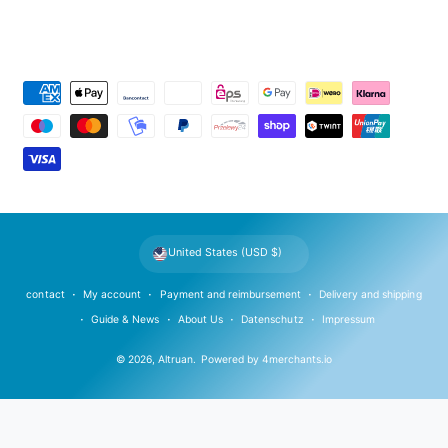
P
a
y
m
e
n
t
United States (USD $)
m
e
contact
My account
Payment and reimbursement
Delivery and shipping
t
Guide & News
About Us
Datenschutz
Impressum
h
© 2026,
Altruan
.
Powered by
4merchants.io
o
d
s