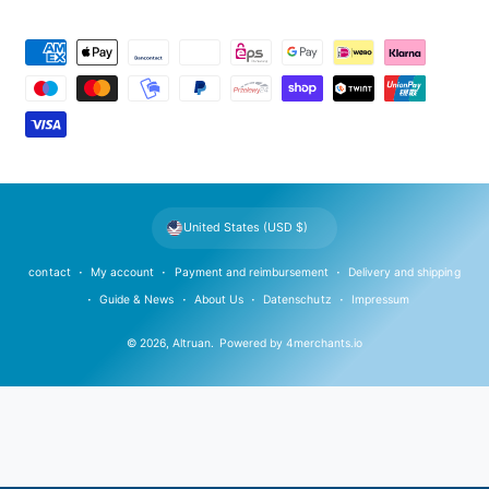
P
a
y
m
e
n
t
United States (USD $)
m
e
contact
My account
Payment and reimbursement
Delivery and shipping
t
Guide & News
About Us
Datenschutz
Impressum
h
© 2026,
Altruan
.
Powered by
4merchants.io
o
d
s