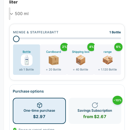
r
liter
y
v
i
e
MENGE & STAFFELRABATT
1 Bottle
w
2%
4%
6%
Bottle
Cardboard
Shipping box
range
ab 1 Bottle
= 20 Bottle
= 40 Bottle
= 1.120 Bottle
Purchase options
−10%
One-time purchase
Savings Subscription
$2.97
from $2.67
Pause or cancel anytime