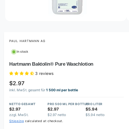
o
w
a
v
O
1
/
of
4
p
a
e
i
n
m
PAUL HARTMANN AG
l
e
d
a
In stock
i
b
a
1
Hartmann Baktolin® Pure Waschlotion
l
i
n
e
3 reviews
m
i
o
$2.97
d
n
a
inkl. MwSt. gesamt für
1 500 ml per bottle
l
g
a
NETTO GESAMT
PRO 500 ML PER BOTTLE
PRO LITER
l
$2.97
$2.97
$5.94
zzgl. MwSt.
$2.97 netto
$5.94 netto
l
Shipping
calculated at checkout.
e