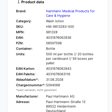
r
Product data
o
H
r
a
Brand:
Hartmann Medical Products for
H
r
Care & Hygiene
a
t
Category:
Wash lotion
r
m
t
SKU:
HM-9813283-500
a
m
MPN:
981328
n
a
EAN:
4031678062836
n
n
PZN:
08597598
B
n
Container:
Bottle
a
B
k
Units:
500 ml per bottle // 20 bottles
a
t
per cardboard // 56 boxes per
k
o
pallet
t
l
EAN Karton:
4031678062843
o
i
l
EAN Palette:
4031678063116
n
i
Ablaufdatum*:
31.08.2028
®
n
Chargennummer*:
5094068
P
®
*kann variieren, nicht garantiert.
u
P
r
Manufacturer:
Paul Hartmann AG
u
e
Adresse:
Paul-Hartmann-Straße 12
r
W
89522 Heidenheim
e
a
Deutschland
W