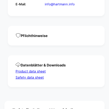
s
E-Mail:
info@hartmann.info
a
c
s
h
c
l
h
o
l
t
o
i
t
o
Pflichthinweise
i
n
o
n
Datenblätter & Downloads
Product data sheet
Safety data sheet