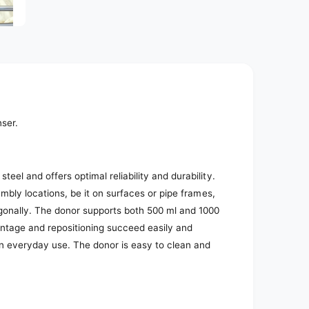
e
d
i
a
2
i
n
m
o
d
a
l
nser.
eel and offers optimal reliability and durability.
embly locations, be it on surfaces or pipe frames,
agonally. The donor supports both 500 ml and 1000
Montage and repositioning succeed easily and
 in everyday use. The donor is easy to clean and