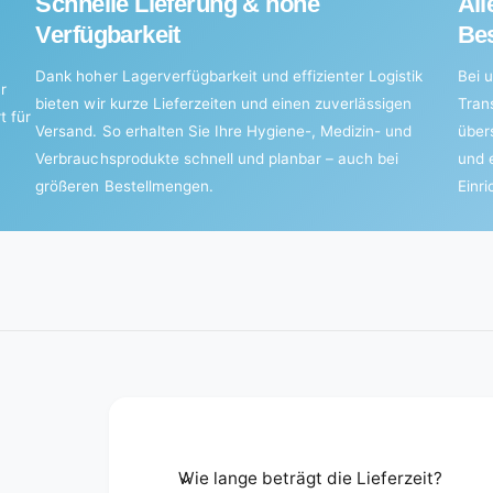
Schnelle Lieferung & hohe
All
Verfügbarkeit
Bes
Dank hoher Lagerverfügbarkeit und effizienter Logistik
Bei u
r
bieten wir kurze Lieferzeiten und einen zuverlässigen
Tran
t für
Versand. So erhalten Sie Ihre Hygiene-, Medizin- und
über
Verbrauchsprodukte schnell und planbar – auch bei
und 
größeren Bestellmengen.
Einr
Wie lange beträgt die Lieferzeit?