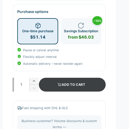
Purchase options
−10%
One-time purchase
Savings Subscription
$51.14
from $46.03
Pause or cancel anytime
Flexibly adjust interval
Automatic delivery – never reorder again
Q
I
ADD TO CART
n
u
D
c
e
a
r
c
n
e
r
Fast shipping with DHL & GLS
a
e
t
s
a
i
Business customer? Volume discounts & custom
e
s
q
terms —
t
e