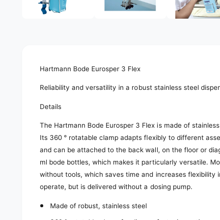
e
d
l
i
a
e
1
r
i
n
y
m
o
v
d
Hartmann Bode Eurosper 3 Flex
a
i
l
Reliability and versatility in a robust stainless steel dispe
e
w
Details
The Hartmann Bode Eurosper 3 Flex is made of stainless st
Its 360 ° rotatable clamp adapts flexibly to different ass
and can be attached to the back wall, on the floor or di
ml bode bottles, which makes it particularly versatile. 
without tools, which saves time and increases flexibility
operate, but is delivered without a dosing pump.
Made of robust, stainless steel