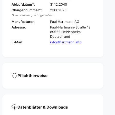
u
E
Ablaufdatum*:
31.12.2040
r
u
o
Chargennummer*:
23062025
r
s
*kann variieren, nicht garantiert.
o
p
s
Manufacturer:
Paul Hartmann AG
e
p
Adresse:
Paul-Hartmann-Straße 12
r
e
89522 Heidenheim
3
r
Deutschland
F
3
E-Mail:
info@hartmann.info
l
F
e
l
x
e
x
Pflichthinweise
Datenblätter & Downloads