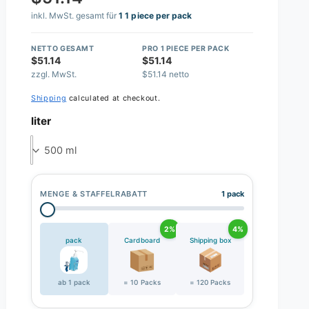
inkl. MwSt. gesamt für
1 1 piece per pack
NETTO GESAMT
PRO 1 PIECE PER PACK
$51.14
$51.14
zzgl. MwSt.
$51.14 netto
Shipping
calculated at checkout.
liter
500 ml
MENGE & STAFFELRABATT
1 pack
2%
4%
pack
Cardboard
Shipping box
ab 1 pack
= 10 Packs
= 120 Packs