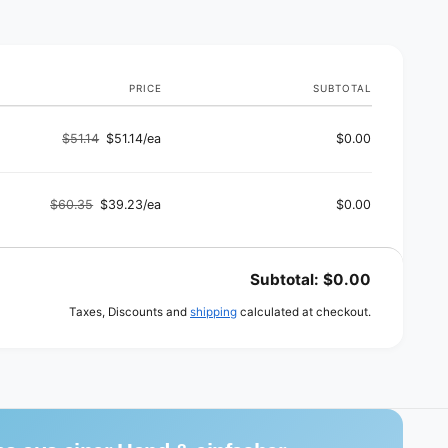
d
s
PRICE
SUBTOTAL
$51.14
$51.14/ea
$0.00
Regular
Sale
price
price
$60.35
$39.23/ea
$0.00
Regular
Sale
price
price
Subtotal:
$0.00
Taxes, Discounts and
shipping
calculated at checkout.