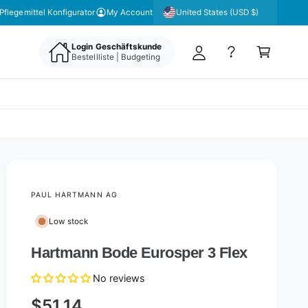
y
United States (USD $)
Pflegemittel Konfigurator
My Account
A
C
c
Login Geschäftskunde
a
Bestellliste | Budgeting
c
rt
o
u
nt
PAUL HARTMANN AG
Low stock
Hartmann Bode Eurosper 3 Flex
No reviews
$51.14