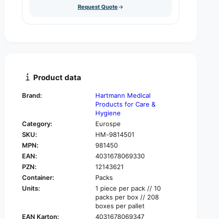
u
Request Quote
q
y
a
u
n
a
t
n
i
t
t
i
y
t
f
y
Product data
o
f
r
o
Brand:
Hartmann Medical
H
r
Products for Care &
a
H
Hygiene
r
a
Category:
Eurospe
t
r
SKU:
HM-9814501
m
t
a
MPN:
981450
m
n
EAN:
4031678069330
a
n
n
PZN:
12143621
B
n
Container:
Packs
o
B
Units:
1 piece per pack // 10
d
o
packs per box // 208
e
d
boxes per pallet
E
e
EAN Karton:
4031678069347