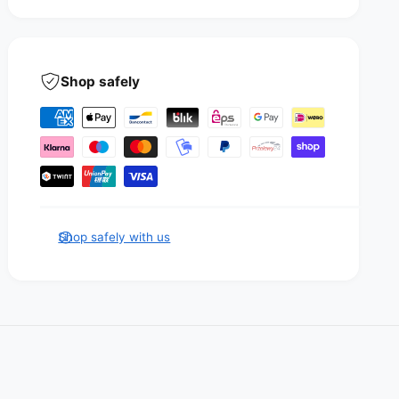
Shop safely
P
a
y
m
e
n
Shop safely with us
t
m
e
t
h
o