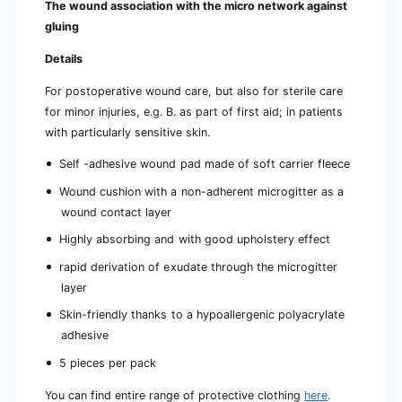
e
The wound association with the micro network against
i
c
gluing
e
e
c
s
Details
e
s
For postoperative wound care, but also for sterile care
for minor injuries, e.g. B. as part of first aid; in patients
with particularly sensitive skin.
Self -adhesive wound pad made of soft carrier fleece
Wound cushion with a non-adherent microgitter as a
wound contact layer
Highly absorbing and with good upholstery effect
rapid derivation of exudate through the microgitter
layer
Skin-friendly thanks to a hypoallergenic polyacrylate
adhesive
5 pieces per pack
You can find entire range of protective clothing
here
.