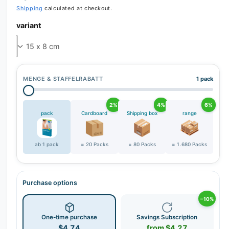
r
Shipping
calculated at checkout.
y
variant
v
i
e
w
MENGE & STAFFELRABATT
1 pack
2%
4%
6%
pack
Cardboard
Shipping box
range
ab 1 pack
= 20 Packs
= 80 Packs
= 1.680 Packs
Purchase options
−10%
One-time purchase
Savings Subscription
$4.74
from $4.27