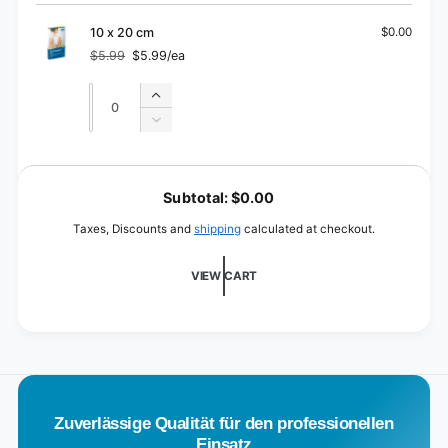
10
for
x
10
10 x 20 cm
$0.00
8
x
$5.99
$5.99/ea
cm
Regular
Sale
8
price
price
cm
Quantity
Quantity
Increase
quantity
Decrease
for
quantity
10
for
L
x
10
o
20
Subtotal:
$0.00
x
cm
a
20
Taxes, Discounts and
shipping
calculated at checkout.
cm
d
i
VIEW CART
n
g
.
.
.
Zuverlässige Qualität für den professionellen
Einsatz