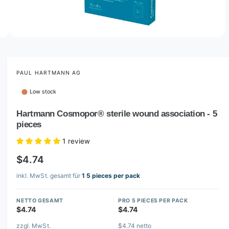
o
w
a
v
O
4
/
of
4
p
a
e
i
n
m
PAUL HARTMANN AG
l
e
d
a
Low stock
i
b
a
4
Hartmann Cosmopor® sterile wound association - 5
l
i
pieces
n
e
m
i
o
1 review
d
n
a
$4.74
l
g
inkl. MwSt. gesamt für
1 5 pieces per pack
a
l
NETTO GESAMT
PRO 5 PIECES PER PACK
l
$4.74
$4.74
e
zzgl. MwSt.
$4.74 netto