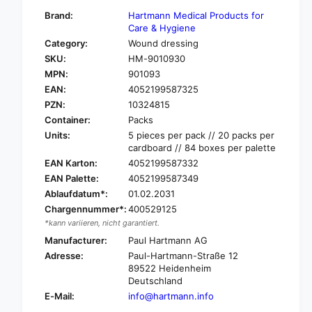
f
y
Brand:
Hartmann Medical Products for
o
f
Care & Hygiene
r
o
Category:
Wound dressing
H
r
SKU:
HM-9010930
a
H
r
MPN:
901093
a
t
EAN:
4052199587325
r
m
t
PZN:
10324815
a
m
Container:
Packs
n
a
Units:
5 pieces per pack // 20 packs per
n
n
cardboard // 84 boxes per palette
C
n
EAN Karton:
4052199587332
o
C
EAN Palette:
4052199587349
s
o
m
Ablaufdatum*:
01.02.2031
s
o
m
Chargennummer*:
400529125
p
o
*kann variieren, nicht garantiert.
o
p
Manufacturer:
Paul Hartmann AG
r
o
Adresse:
Paul-Hartmann-Straße 12
®
r
89522 Heidenheim
s
®
Deutschland
t
s
E-Mail:
info@hartmann.info
e
t
r