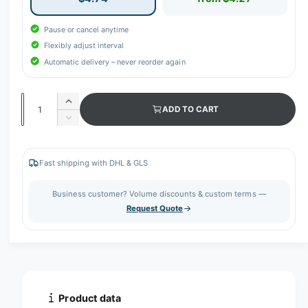
Pause or cancel anytime
Flexibly adjust interval
Automatic delivery – never reorder again
Q
I
ADD TO CART
u
n
D
c
a
e
r
c
n
e
r
Fast shipping with DHL & GLS
t
a
e
s
i
a
Business customer? Volume discounts & custom terms —
e
s
t
Request Quote
q
e
y
u
q
a
u
n
a
t
n
i
t
t
i
Product data
y
t