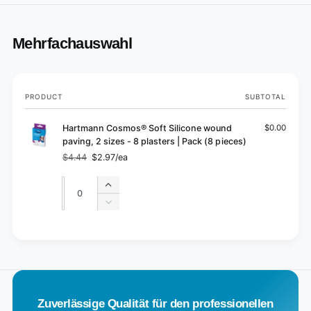
Mehrfachauswahl
Your
PRODUCT
SUBTOTAL
cart
Hartmann Cosmos® Soft Silicone wound
$0.00
paving, 2 sizes - 8 plasters | Pack (8 pieces)
$4.44
$2.97/ea
Regular
Sale
price
price
Quantity
Quantity
Increase
quantity
Decrease
for
quantity
Default
for
L
Title
Default
o
Title
a
d
Zuverlässige Qualität für den professionellen
i