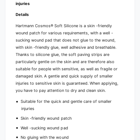
8
injuries
-
p
8
l
Details
p
a
l
Hartmann Cosmos® Soft Silicone is a skin -friendly
s
a
t
wound patch for various requirements, with a well -
s
e
t
sucking wound pad that does not glue to the wound,
r
e
with skin -friendly glue, well adhesive and breathable.
s
r
Thanks to silicone glue, the soft paving strips are
|
s
P
particularly gentle on the skin and are therefore also
|
a
suitable for people with sensitive, as well as fragile or
P
c
a
damaged skin. A gentle and quick supply of smaller
k
c
injuries to sensitive skin is guaranteed. When applying,
(
k
you have to pay attention to dry and clean skin.
8
(
p
8
Suitable for the quick and gentle care of smaller
i
p
injuries
e
i
c
e
Skin -friendly wound patch
e
c
s
Well -sucking wound pad
e
)
s
No gluing with the wound