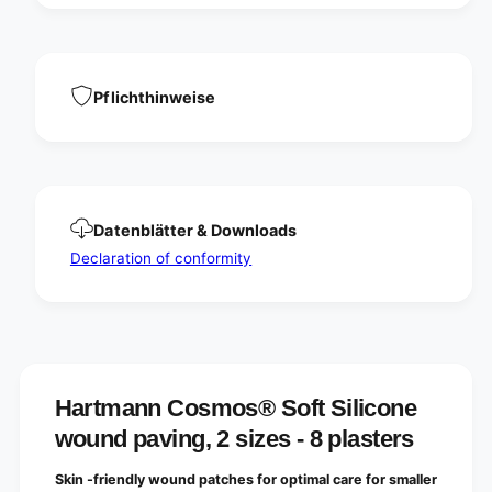
i
l
c
i
o
c
n
o
e
n
Pflichthinweise
w
e
o
w
u
o
n
u
d
n
p
d
a
Datenblätter & Downloads
p
v
a
Declaration of conformity
i
v
n
i
g
n
,
g
2
,
s
2
i
s
Hartmann Cosmos® Soft Silicone
z
i
wound paving, 2 sizes - 8 plasters
e
z
s
e
-
Skin -friendly wound patches for optimal care for smaller
s