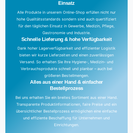
Einsatz
n
g
Alle Produkte in unserem Online-Shop erfüllen nicht nur
hohe Qualitätsstandards sondern sind auch quertifiziert
.
für den täglichen Einsatz in Gewerbe, Medizin, Pflege,
.
Gastronomie und Industrie.
.
Schnelle Lieferung & hohe Verfügbarkeit
Dank hoher Lagerverfügbarkeit und effizienter Logistik
bieten wir kurze Lieferzeiten und einen zuverlässigen
Versand. So erhalten Sie Ihre Hygiene-, Medizin- und
Verbrauchsprodukte schnell und planbar – auch bei
größeren Bestellmengen.
Alles aus einer Hand & einfacher
Bestellprozess
Bei uns erhalten Sie ein breites Sortiment aus einer Hand.
Transparente Produktinformationen, faire Preise und ein
übersichtlicher Bestellprozess ermöglichen eine einfache
und effiziente Beschaffung für Unternehmen und
Einrichtungen.