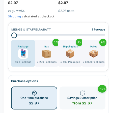
$2.97
$2.97
zzgl. MwSt.
$2.97 netto
Shipping
calculated at checkout.
MENGE & STAFFELRABATT
1 Package
2%
4%
6%
Package
Box
Shipping box
Pallet
ab 1 Package
= 200 Packages
= 400 Packages
= 6.000 Packages
Purchase options
−10%
One-time purchase
Savings Subscription
$2.97
from $2.67