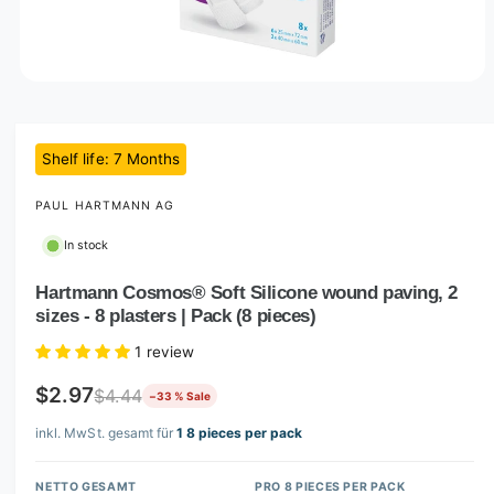
O
p
e
n
m
Shelf life
: 7
Months
e
d
i
PAUL HARTMANN AG
a
1
In stock
i
n
m
Hartmann Cosmos® Soft Silicone wound paving, 2
o
sizes - 8 plasters | Pack (8 pieces)
d
a
1 review
l
$2.97
$4.44
−33 % Sale
inkl. MwSt. gesamt für
1 8 pieces per pack
NETTO GESAMT
PRO 8 PIECES PER PACK