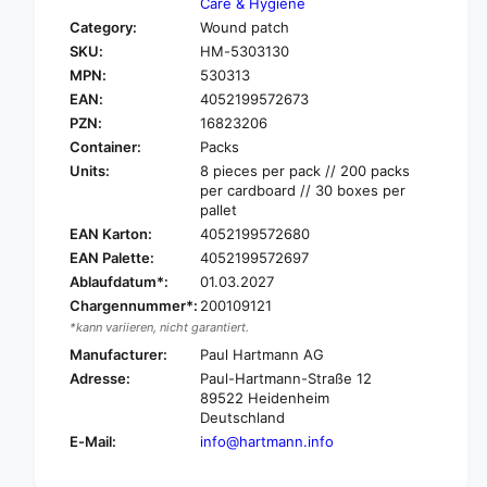
Care & Hygiene
r
o
Category:
Wound patch
H
r
SKU:
HM-5303130
a
H
r
MPN:
530313
a
t
EAN:
4052199572673
r
m
t
PZN:
16823206
a
m
Container:
Packs
n
a
Units:
8 pieces per pack // 200 packs
n
n
per cardboard // 30 boxes per
C
n
pallet
o
C
EAN Karton:
4052199572680
s
o
EAN Palette:
4052199572697
m
s
o
Ablaufdatum*:
01.03.2027
m
s
Chargennummer*:
200109121
o
®
s
*kann variieren, nicht garantiert.
S
®
Manufacturer:
Paul Hartmann AG
o
S
Adresse:
Paul-Hartmann-Straße 12
f
o
89522 Heidenheim
t
f
Deutschland
S
t
E-Mail:
info@hartmann.info
i
S
l
i