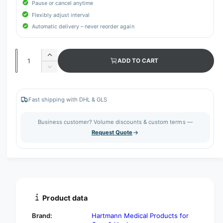
Pause or cancel anytime
Flexibly adjust interval
Automatic delivery – never reorder again
Q
I
ADD TO CART
u
n
D
c
a
e
r
c
n
e
r
Fast shipping with DHL & GLS
t
a
e
s
i
a
Business customer? Volume discounts & custom terms —
e
s
t
Request Quote
q
e
y
u
q
a
u
n
a
t
n
i
t
t
i
Product data
y
t
f
y
Brand:
Hartmann Medical Products for
o
f