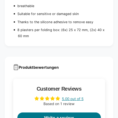
)
breathable
Suitable for sensitive or damaged skin
Thanks to the silicone adhesive to remove easy
8 plasters per folding box: (6x) 25 x 72 mm, (2x) 40 x
60 mm
Produktbewertungen
Customer Reviews
5.00 out of 5
Based on 1 review
Write a review