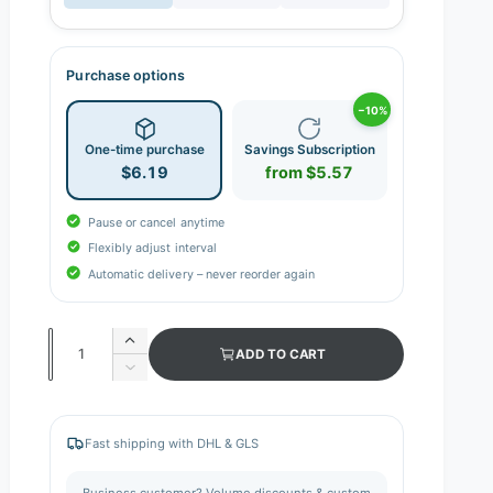
Purchase options
−10%
One-time purchase
Savings Subscription
$6.19
from $5.57
Pause or cancel anytime
Flexibly adjust interval
Automatic delivery – never reorder again
Q
I
ADD TO CART
n
u
D
c
e
a
r
c
n
e
r
Fast shipping with DHL & GLS
a
e
t
s
a
i
Business customer? Volume discounts & custom