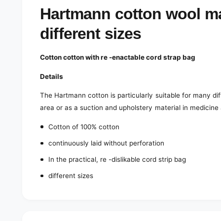
e
d
Hartmann cotton wool ma
i
a
different sizes
1
i
n
m
Cotton cotton with re -enactable cord strap bag
o
d
a
Details
l
The Hartmann cotton is particularly suitable for many di
area or as a suction and upholstery material in medicine
Cotton of 100% cotton
continuously laid without perforation
In the practical, re -dislikable cord strip bag
different sizes