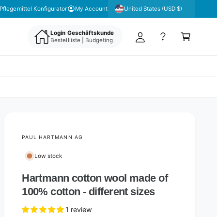
y
United States (USD $)
Pflegemittel Konfigurator
My Account
A
C
c
Login Geschäftskunde
a
Bestellliste | Budgeting
c
rt
o
u
nt
PAUL HARTMANN AG
Low stock
Hartmann cotton wool made of
100% cotton - different sizes
1 review