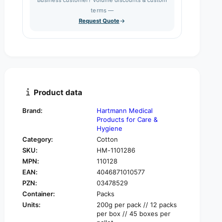
e
s
q
terms —
t
e
u
Request Quote
q
y
a
u
n
a
t
n
i
t
t
i
y
t
f
y
Product data
o
f
r
o
Brand:
Hartmann Medical
H
r
Products for Care &
a
H
Hygiene
r
a
Category:
Cotton
t
r
SKU:
HM-1101286
m
t
a
MPN:
110128
m
n
EAN:
4046871010577
a
n
n
PZN:
03478529
c
n
Container:
Packs
o
c
Units:
200g per pack // 12 packs
t
o
per box // 45 boxes per
t
t