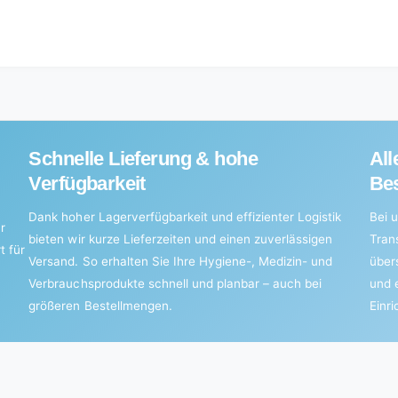
g
100
g
Schnelle Lieferung & hohe
All
Verfügbarkeit
Bes
Dank hoher Lagerverfügbarkeit und effizienter Logistik
Bei u
r
bieten wir kurze Lieferzeiten und einen zuverlässigen
Tran
t für
Versand. So erhalten Sie Ihre Hygiene-, Medizin- und
über
Verbrauchsprodukte schnell und planbar – auch bei
und 
größeren Bestellmengen.
Einr