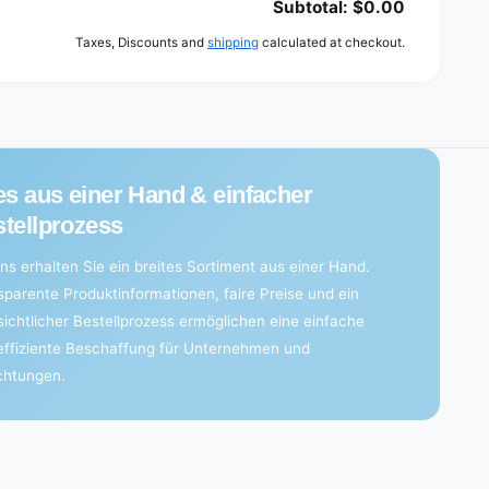
Subtotal:
$0.00
Taxes, Discounts and
shipping
calculated at checkout.
es aus einer Hand & einfacher
tellprozess
ns erhalten Sie ein breites Sortiment aus einer Hand.
sparente Produktinformationen, faire Preise und ein
sichtlicher Bestellprozess ermöglichen eine einfache
effiziente Beschaffung für Unternehmen und
ichtungen.