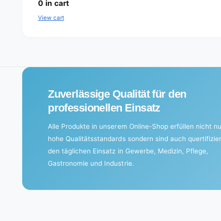
o
0
in cart
a
View cart
d
i
n
g
.
Zuverlässige Qualität für den
.
professionellen Einsatz
.
Alle Produkte in unserem Online-Shop erfüllen nicht nu
hohe Qualitätsstandards sondern sind auch quertifizier
den täglichen Einsatz in Gewerbe, Medizin, Pflege,
Gastronomie und Industrie.