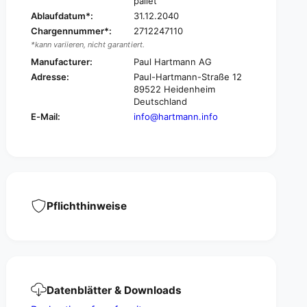
pallet
o
t
Ablaufdatum*:
31.12.2040
n
o
Chargennummer*:
2712247110
w
n
o
*kann variieren, nicht garantiert.
w
o
Manufacturer:
Paul Hartmann AG
o
l
o
Adresse:
Paul-Hartmann-Straße 12
m
l
89522 Heidenheim
a
m
Deutschland
d
a
E-Mail:
info@hartmann.info
e
d
o
e
f
o
1
f
0
1
0
0
%
Pflichthinweise
0
c
%
o
c
t
o
t
t
o
t
n
o
Datenblätter & Downloads
-
n
d