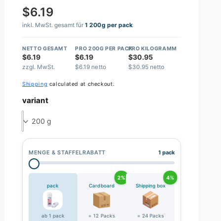
$6.19
inkl. MwSt. gesamt für
1 200g per pack
NETTO GESAMT
PRO 200G PER PACK
PRO KILOGRAMM
$6.19
$6.19
$30.95
zzgl. MwSt.
$6.19 netto
$30.95 netto
Shipping
calculated at checkout.
variant
200 g
MENGE & STAFFELRABATT
1 pack
2%
4%
pack
Cardboard
Shipping box
ab 1 pack
= 12 Packs
= 24 Packs