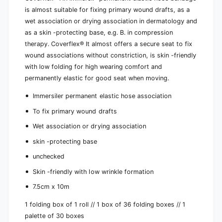
a
P
is almost suitable for fixing primary wound drafts, as a
c
a
k
wet association or drying association in dermatology and
c
(
k
as a skin -protecting base, e.g. B. in compression
1
(
therapy. Coverflex
®
It almost offers a secure seat to fix
p
1
wound associations without constriction, is skin -friendly
i
p
with low folding for high wearing comfort and
e
i
c
permanently elastic for good seat when moving.
e
e
c
)
Immersiler permanent elastic hose association
e
)
To fix primary wound drafts
Wet association or drying association
skin -protecting base
unchecked
Skin -friendly with low wrinkle formation
7.5cm x 10m
1 folding box of 1 roll
//
1 box of 36 folding boxes
//
1
palette of 30 boxes