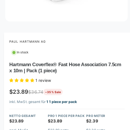
O
p
e
n
m
PAUL HARTMANN AG
e
d
In stock
i
a
1
Hartmann Coverflex® Fast Hose Association 7.5cm
i
x 10m | Pack (1 piece)
n
m
o
1 review
d
a
$23.89
$36.74
−35 % Sale
l
inkl. MwSt. gesamt für
1 1 piece per pack
NETTO GESAMT
PRO 1 PIECE PER PACK
PRO METER
$23.89
$23.89
$2.39