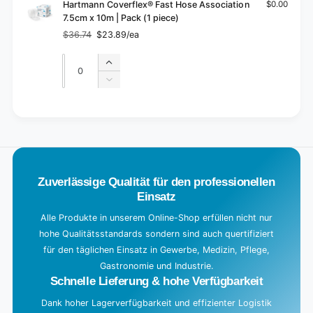
Hartmann Coverflex® Fast Hose Association
$0.00
7.5cm x 10m | Pack (1 piece)
$36.74
$23.89/ea
Regular
Sale
price
price
Quantity
Quantity
Increase
quantity
Decrease
for
quantity
Default
for
L
Title
Default
o
Title
a
d
Zuverlässige Qualität für den professionellen
i
Einsatz
n
g
Alle Produkte in unserem Online-Shop erfüllen nicht nur
hohe Qualitätsstandards sondern sind auch quertifiziert
.
für den täglichen Einsatz in Gewerbe, Medizin, Pflege,
.
Gastronomie und Industrie.
.
Schnelle Lieferung & hohe Verfügbarkeit
Dank hoher Lagerverfügbarkeit und effizienter Logistik