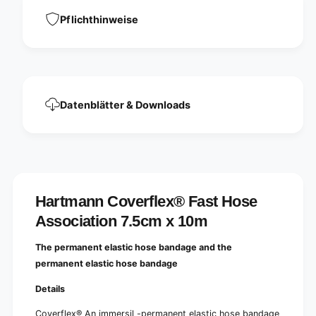
o
e
s
Pflichthinweise
A
e
s
A
s
s
o
s
c
o
i
c
a
Datenblätter & Downloads
i
t
a
i
t
o
i
n
o
7
n
.
7
5
Hartmann Coverflex® Fast Hose
.
c
5
Association 7.5cm x 10m
m
c
x
m
The permanent elastic hose bandage and the
1
x
permanent elastic hose bandage
0
1
m
0
Details
|
m
P
|
Coverflex
®
An immersil -permanent elastic hose bandage