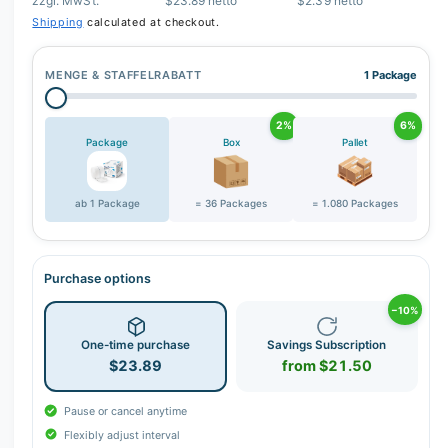
zzgl. MwSt.
$23.89 netto
$2.39 netto
Shipping
calculated at checkout.
MENGE & STAFFELRABATT
1 Package
2%
6%
Package
Box
Pallet
ab 1 Package
= 36 Packages
= 1.080 Packages
Purchase options
−10%
One-time purchase
Savings Subscription
$23.89
from $21.50
Pause or cancel anytime
Flexibly adjust interval