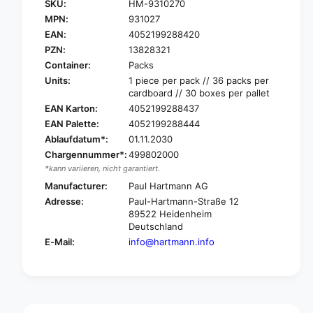
SKU:
HM-9310270
a
H
r
MPN:
931027
a
t
EAN:
4052199288420
r
m
t
PZN:
13828321
a
m
Container:
Packs
n
a
Units:
1 piece per pack // 36 packs per
n
n
cardboard // 30 boxes per pallet
C
n
EAN Karton:
4052199288437
o
C
EAN Palette:
4052199288444
v
o
e
Ablaufdatum*:
01.11.2030
v
r
e
Chargennummer*:
499802000
f
r
*kann variieren, nicht garantiert.
l
f
Manufacturer:
Paul Hartmann AG
e
l
Adresse:
Paul-Hartmann-Straße 12
x
e
89522 Heidenheim
®
x
Deutschland
F
®
E-Mail:
info@hartmann.info
a
F
s
a
t
s
H
t
o
H
s