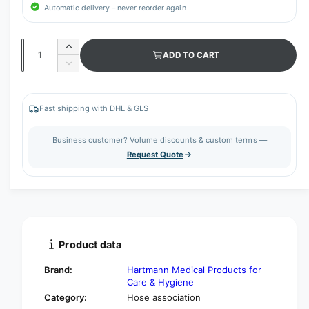
Automatic delivery – never reorder again
Q
I
ADD TO CART
u
n
D
c
a
e
r
c
n
e
r
Fast shipping with DHL & GLS
t
a
e
s
i
a
Business customer? Volume discounts & custom terms —
e
s
t
Request Quote
q
e
y
u
q
a
u
n
a
t
n
i
t
t
i
Product data
y
t
f
y
Brand:
Hartmann Medical Products for
o
f
Care & Hygiene
r
o
Category:
Hose association
H
r