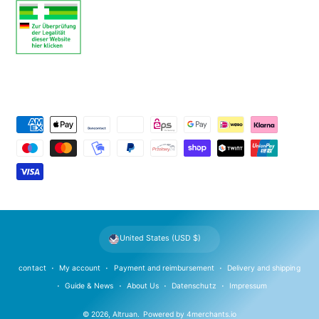
P
a
y
m
e
n
t
United States (USD $)
m
e
contact
My account
Payment and reimbursement
Delivery and shipping
t
Guide & News
About Us
Datenschutz
Impressum
h
© 2026,
Altruan
.
Powered by
4merchants.io