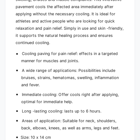
e
f
l
pavement cools the affected area immediately after
-
f
applying without the necessary cooling. It is ideal for
c
-
athletes and active people who are looking for quick
o
c
o
relaxation and pain relief. Simply in use and skin -friendly,
o
l
o
it supports the natural healing process and ensures
i
l
continued cooling.
n
i
g
n
Cooling paving for pain relief: effects in a targeted
,
g
manner for muscles and joints.
1
,
0
A wide range of applications: Possibilities include
1
x
0
bruises, strains, hematomas, swelling, inflammation
1
x
and fever.
4
1
c
Immediate cooling: Offer cools right after applying,
4
m
c
optimal for immediate help.
|
m
P
Long -lasting cooling: lasts up to 6 hours.
|
a
P
Areas of application: Suitable for neck, shoulders,
c
a
back, elbows, knees, as well as arms, legs and feet.
k
c
(
k
Size: 10 x 14 cm