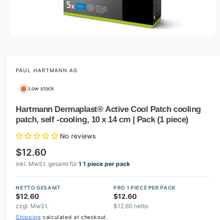
O
p
e
n
m
PAUL HARTMANN AG
e
d
Low stock
i
a
1
Hartmann Dermaplast® Active Cool Patch cooling
i
patch, self -cooling, 10 x 14 cm | Pack (1 piece)
n
m
o
No reviews
d
a
$12.60
l
inkl. MwSt. gesamt für
1 1 piece per pack
NETTO GESAMT
PRO 1 PIECE PER PACK
$12.60
$12.60
zzgl. MwSt.
$12.60 netto
Shipping
calculated at checkout.