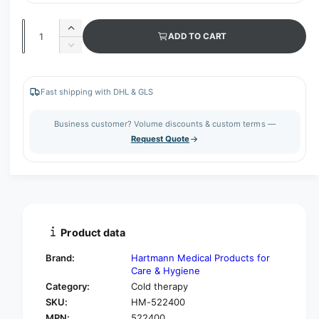
Q
I
ADD TO CART
u
n
D
c
a
e
r
c
n
e
r
Fast shipping with DHL & GLS
t
a
e
s
i
a
Business customer? Volume discounts & custom terms —
e
s
t
Request Quote
q
e
y
u
q
a
u
n
a
t
n
i
t
t
i
Product data
y
t
f
y
Brand:
Hartmann Medical Products for
o
f
Care & Hygiene
r
o
Category:
Cold therapy
H
r
SKU:
HM-522400
a
H
r
MPN:
522400