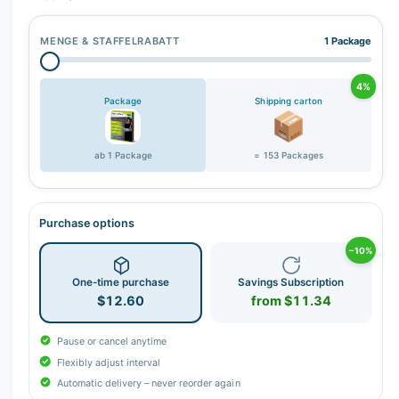
MENGE & STAFFELRABATT
1 Package
4%
Package
Shipping carton
ab 1 Package
= 153 Packages
Purchase options
−10%
One-time purchase
Savings Subscription
$12.60
from $11.34
Pause or cancel anytime
Flexibly adjust interval
Automatic delivery – never reorder again