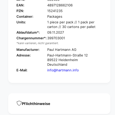
a
t
EAN:
4897128662106
r
m
t
PZN:
15241235
a
m
Container:
Packages
n
a
Units:
1 piece per pack // 1 pack per
n
n
carton // 30 cartons per pallet
D
n
Ablaufdatum*:
09.11.2027
e
D
Chargennummer*:
399703001
r
e
m
*kann variieren, nicht garantiert.
r
a
m
Manufacturer:
Paul Hartmann AG
p
a
Adresse:
Paul-Hartmann-Straße 12
l
p
89522 Heidenheim
a
l
Deutschland
s
a
E-Mail:
info@hartmann.info
t
s
®
t
A
®
c
A
t
c
i
t
v
i
Pflichthinweise
e
v
C
e