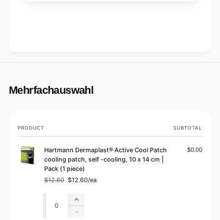
Mehrfachauswahl
Your
PRODUCT
SUBTOTAL
cart
Hartmann Dermaplast® Active Cool Patch
$0.00
cooling patch, self -cooling, 10 x 14 cm |
Pack (1 piece)
$12.60
$12.60/ea
Regular
Sale
price
price
Quantity
Quantity
Increase
quantity
Decrease