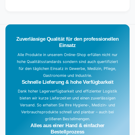
for
quantity
Default
for
L
Title
Default
o
Title
a
d
Zuverlässige Qualität für den professionellen
i
Einsatz
n
g
Alle Produkte in unserem Online-Shop erfüllen nicht nur
hohe Qualitätsstandards sondern sind auch quertifiziert
.
für den täglichen Einsatz in Gewerbe, Medizin, Pflege,
.
Gastronomie und Industrie.
.
Schnelle Lieferung & hohe Verfügbarkeit
Dank hoher Lagerverfügbarkeit und effizienter Logistik
bieten wir kurze Lieferzeiten und einen zuverlässigen
Versand. So erhalten Sie Ihre Hygiene-, Medizin- und
Verbrauchsprodukte schnell und planbar – auch bei
größeren Bestellmengen.
Alles aus einer Hand & einfacher
Bestellprozess