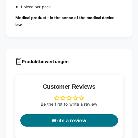
1
(
p
1 piece per pack
1
i
p
Medical product - in the sense of the medical device
e
i
c
law.
e
e
c
)
e
)
Produktbewertungen
Customer Reviews
Be the first to write a review
Write a review