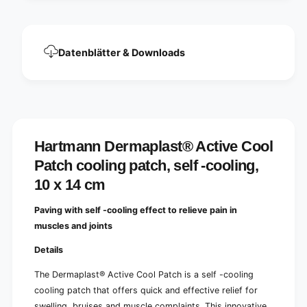
o
C
o
o
l
o
P
l
Datenblätter & Downloads
a
P
t
a
c
t
h
c
c
h
o
c
o
o
Hartmann Dermaplast® Active Cool
l
o
i
Patch cooling patch, self -cooling,
l
n
i
10 x 14 cm
g
n
p
g
Paving with self -cooling effect to relieve pain in
a
p
t
muscles and joints
a
c
t
Details
h
c
,
h
The Dermaplast® Active Cool Patch is a self -cooling
s
,
e
cooling patch that offers quick and effective relief for
s
l
swelling, bruises and muscle complaints. This innovative