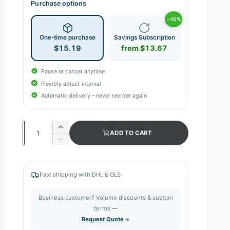
Purchase options
−10%
One-time purchase
Savings Subscription
$15.19
from $13.67
Pause or cancel anytime
Flexibly adjust interval
Automatic delivery – never reorder again
Q
I
ADD TO CART
n
u
D
c
e
a
r
c
n
e
r
Fast shipping with DHL & GLS
a
e
t
s
a
i
Business customer? Volume discounts & custom
e
s
q
terms —
t
e
u
Request Quote
q
y
a