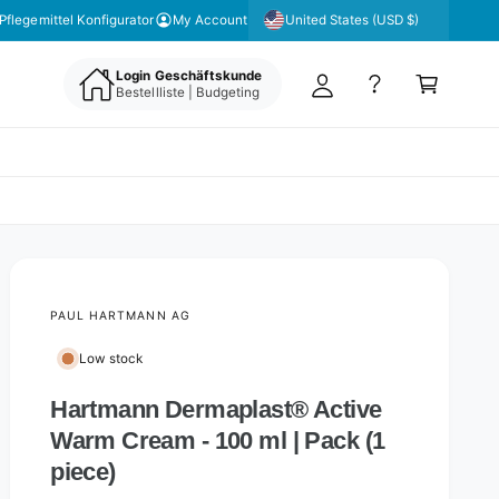
y
United States (USD $)
Pflegemittel Konfigurator
My Account
A
C
c
Login Geschäftskunde
a
Bestellliste | Budgeting
c
rt
o
u
nt
PAUL HARTMANN AG
Low stock
Hartmann Dermaplast® Active
Warm Cream - 100 ml | Pack (1
piece)