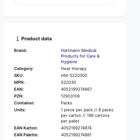
u
n
a
t
n
i
t
t
i
y
t
f
y
Product data
o
f
r
o
Brand:
Hartmann Medical
H
r
Products for Care &
a
H
Hygiene
r
a
Category:
Heat therapy
t
r
SKU:
HM-5220300
m
t
a
MPN:
522030
m
n
EAN:
4052199274867
a
n
n
PZN:
12903109
D
n
Container:
Packs
e
D
Units:
1 piece per pack // 8 packs
r
e
per carton // 196 cartons
m
r
per pallet
a
m
EAN Karton:
4052199274874
p
a
EAN Palette:
4052199274881
l
p