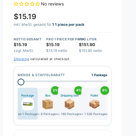
No reviews
$15.19
inkl. MwSt. gesamt für
1 1 piece per pack
NETTO GESAMT
PRO 1 PIECE PER PACK
PRO LITER
$15.19
$15.19
$151.90
zzgl. MwSt.
$15.19 netto
$151.90 netto
Shipping
calculated at checkout.
MENGE & STAFFELRABATT
1 Package
2%
4%
6%
Package
Box
Shipping box
Pallet
ab 1 Package
= 8 Packages
= 160 Packages
= 1.536 Packages