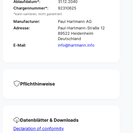
a
Ablaufdatum*:
31.12.2040
l
s
Chargennummer*:
92310625
a
t
s
*kann variieren, nicht garantiert.
®
t
Manufacturer:
Paul Hartmann AG
A
®
Adresse:
Paul-Hartmann-Straße 12
c
A
89522 Heidenheim
t
c
Deutschland
i
t
E-Mail:
info@hartmann.info
v
i
e
v
W
e
a
W
r
a
m
r
C
m
Pflichthinweise
r
C
e
r
a
e
m
a
-
m
1
-
0
Datenblätter & Downloads
1
0
0
Declaration of conformity
m
0