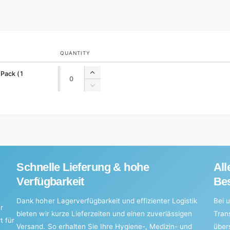
QUANTITY
Quantity
Quantity
Pack (1
Increase
quantity
Decrease
for
quantity
Default
for
Title
Default
Title
Schnelle Lieferung & hohe
All
Verfügbarkeit
Bes
Dank hoher Lagerverfügbarkeit und effizienter Logistik
Bei u
r
bieten wir kurze Lieferzeiten und einen zuverlässigen
Tran
t für
Versand. So erhalten Sie Ihre Hygiene-, Medizin- und
über