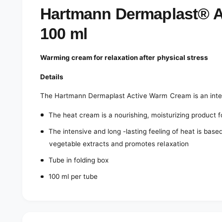
e
d
Hartmann Dermaplast® A
i
a
100 ml
1
i
n
m
Warming cream for relaxation after physical stress
o
d
a
Details
l
The Hartmann Dermaplast Active Warm Cream is an intens
The heat cream is a nourishing, moisturizing product f
The intensive and long -lasting feeling of heat is bas
vegetable extracts and promotes relaxation
Tube in folding box
100 ml per tube