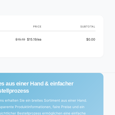
d
s
PRICE
SUBTOTAL
$15.19
$15.19/ea
$0.00
Regular
Sale
price
price
es aus einer Hand & einfacher
tellprozess
ns erhalten Sie ein breites Sortiment aus einer Hand.
sparente Produktinformationen, faire Preise und ein
sichtlicher Bestellprozess ermöglichen eine einfache