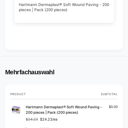
Hartmann Dermaplast® Soft Wound Paving - 200
pieces | Pack (200 pieces)
Mehrfachauswahl
Your
PRODUCT
SUBTOTAL
cart
Hartmann Dermaplast® Soft Wound Paving -
$0.00
200 pieces | Pack (200 pieces)
$24.23
$24.23/ea
Regular
Sale
price
price