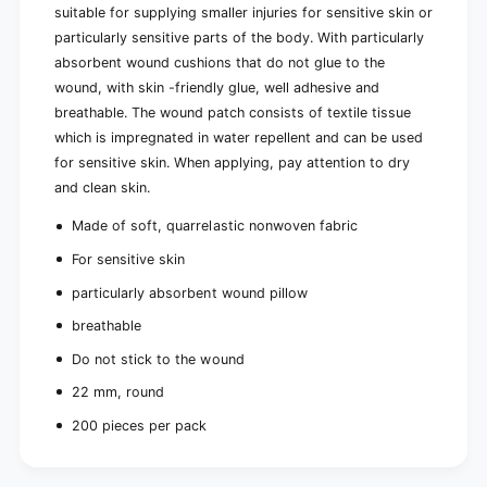
k
suitable for supplying smaller injuries for sensitive skin or
2
(
0
particularly sensitive parts of the body. With particularly
2
0
0
absorbent wound cushions that do not glue to the
p
0
wound, with skin -friendly glue, well adhesive and
i
p
breathable. The wound patch consists of textile tissue
e
i
c
which is impregnated in water repellent and can be used
e
e
for sensitive skin. When applying, pay attention to dry
c
s
e
and clean skin.
)
s
)
Made of soft, quarrelastic nonwoven fabric
For sensitive skin
particularly absorbent wound pillow
breathable
Do not stick to the wound
22 mm, round
200 pieces per pack