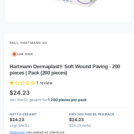
O
p
e
n
m
PAUL HARTMANN AG
e
d
Low stock
i
a
1
Hartmann Dermaplast® Soft Wound Paving - 200
i
pieces | Pack (200 pieces)
n
m
o
1 review
d
a
$24.23
l
inkl. MwSt. gesamt für
1 200 pieces per pack
NETTO GESAMT
PRO 200 PIECES PER PACK
$24.23
$24.23
zzgl. MwSt.
$24.23 netto
Shipping
calculated at checkout.