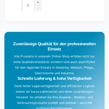
Quantity
Quantity
Increase
quantity
Decrease
for
quantity
Default
for
L
Title
Default
o
Title
a
d
Zuverlässige Qualität für den professionellen
i
Einsatz
n
g
Alle Produkte in unserem Online-Shop erfüllen nicht nur
hohe Qualitätsstandards sondern sind auch quertifiziert
.
für den täglichen Einsatz in Gewerbe, Medizin, Pflege,
.
Gastronomie und Industrie.
.
Schnelle Lieferung & hohe Verfügbarkeit
Dank hoher Lagerverfügbarkeit und effizienter Logistik
bieten wir kurze Lieferzeiten und einen zuverlässigen
Versand. So erhalten Sie Ihre Hygiene-, Medizin- und
Verbrauchsprodukte schnell und planbar – auch bei
größeren Bestellmengen.