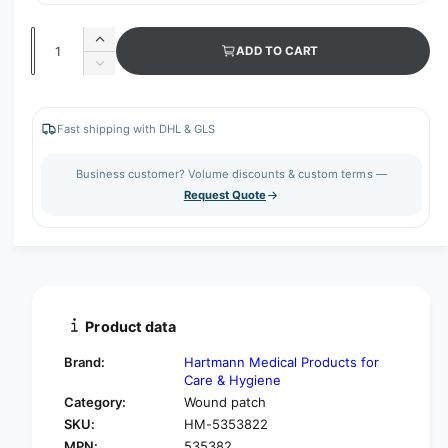
Q
I
ADD TO CART
u
n
D
c
a
e
r
c
n
e
r
Fast shipping with DHL & GLS
t
a
e
s
i
a
Business customer? Volume discounts & custom terms —
e
s
t
Request Quote
q
e
y
u
q
a
u
n
a
t
n
i
t
t
i
Product data
y
t
f
y
Brand:
Hartmann Medical Products for
o
f
Care & Hygiene
r
o
Category:
Wound patch
H
r
SKU:
HM-5353822
a
H
r
MPN:
535382