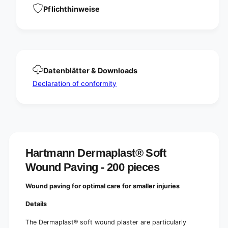
n
u
Pflichthinweise
d
n
P
d
a
P
v
a
i
v
n
i
g
Datenblätter & Downloads
n
-
g
Declaration of conformity
2
-
0
2
0
0
p
0
i
p
e
i
c
e
Hartmann Dermaplast® Soft
e
c
Wound Paving - 200 pieces
s
e
|
s
P
Wound paving for optimal care for smaller injuries
|
a
P
Details
c
a
k
c
The Dermaplast® soft wound plaster are particularly
(