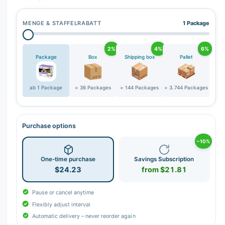
MENGE & STAFFELRABATT
1 Package
2%
4%
6%
Package
Box
Shipping box
Pallet
ab 1 Package
= 36 Packages
= 144 Packages
= 3.744 Packages
Purchase options
−10%
One-time purchase
Savings Subscription
$24.23
from $21.81
Pause or cancel anytime
Flexibly adjust interval
Automatic delivery – never reorder again