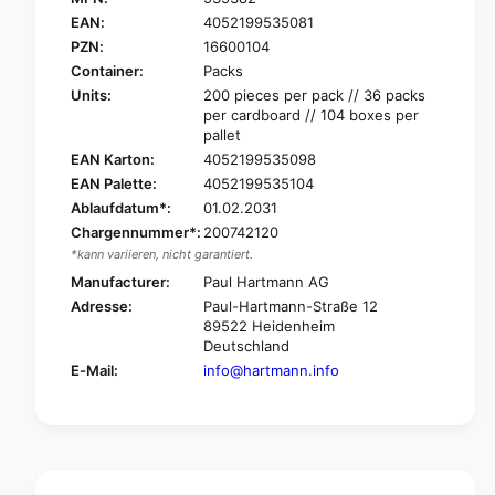
a
t
EAN:
4052199535081
r
m
t
PZN:
16600104
a
m
Container:
Packs
n
a
Units:
200 pieces per pack // 36 packs
n
n
per cardboard // 104 boxes per
D
n
pallet
e
D
EAN Karton:
4052199535098
r
e
EAN Palette:
4052199535104
m
r
a
Ablaufdatum*:
01.02.2031
m
p
Chargennummer*:
200742120
a
l
p
*kann variieren, nicht garantiert.
a
l
Manufacturer:
Paul Hartmann AG
s
a
Adresse:
Paul-Hartmann-Straße 12
t
s
89522 Heidenheim
®
t
Deutschland
S
®
E-Mail:
info@hartmann.info
o
S
f
o
t
f
W
t
o
W
u
o